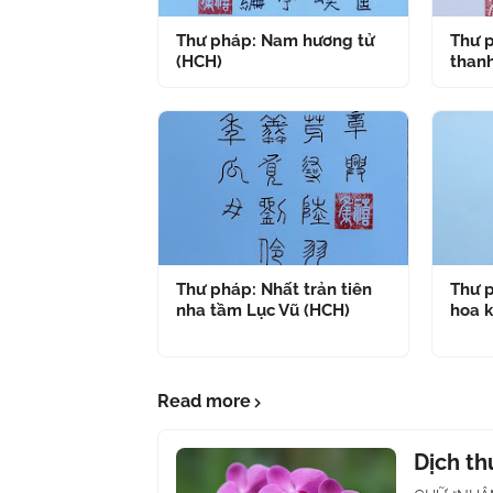
Thư pháp: Nam hương tử
Thư p
(HCH)
thanh
Thư pháp: Nhất trản tiên
Thư p
nha tầm Lục Vũ (HCH)
hoa k
Read more
Dịch t