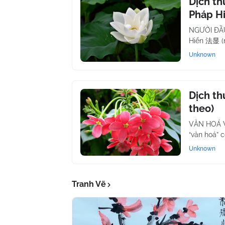
Dịch th
Pháp H
NGƯỜI ĐẦ
Hiển 法显 (n
Unknown
Dịch th
theo)
VĂN HOÁ 
“văn hoá” 
Unknown
Tranh Vẽ