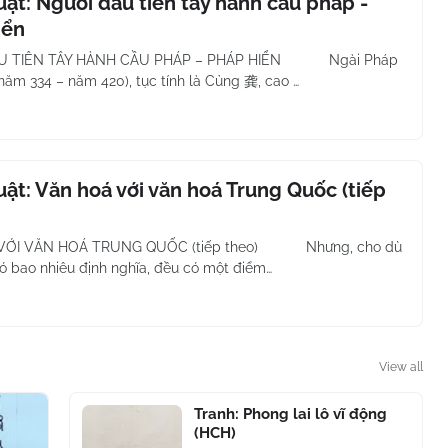
uật: Người đầu tiên tây hành cầu pháp -
iển
U TIÊN TÂY HÀNH CẦU PHÁP – PHÁP HIỂN Ngài Pháp
ăm 334 – năm 420), tục tính là Củng 龚, cao …
uật: Văn hoá với văn hoá Trung Quốc (tiếp
VỚI VĂN HOÁ TRUNG QUỐC (tiếp theo) Nhưng, cho dù
có bao nhiêu định nghĩa, đều có một điểm…
View all
Tranh: Phong lai lô vĩ động
(HCH)