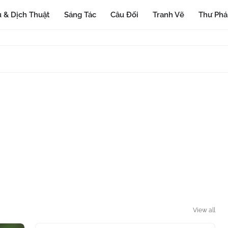
 & Dịch Thuật
Sáng Tác
Câu Đối
Tranh Vẽ
Thư Ph
View all