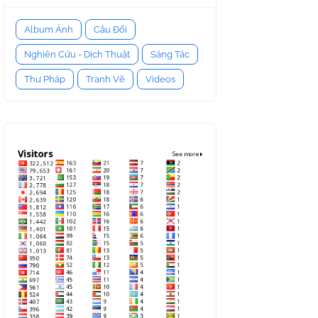
Album Ảnh
Câu Đối
Nghiên Cứu - Dịch Thuật
Sáng Tác
Thư Pháp
Tranh Vẽ
Videos