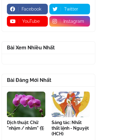
Facebook
Twitter
YouTube
Instagram
Bài Xem Nhiều Nhất
Bài Đăng Mới Nhất
Dịch thuật: Chữ
Sáng tác: Nhất
"nhậm / nhâm" 任
thất lệnh - Nguyệt
(HCH)