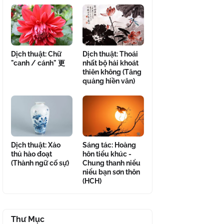
Dịch thuật: Chữ
Dịch thuật: Thoái
"canh / cánh" 更
nhất bộ hải khoát
thiên không (Tăng
quảng hiền văn)
Dịch thuật: Xảo
Sáng tác: Hoàng
thủ hào đoạt
hôn tiểu khúc -
(Thành ngữ cố sự)
Chung thanh niểu
niểu bạn sơn thôn
(HCH)
Thư Mục