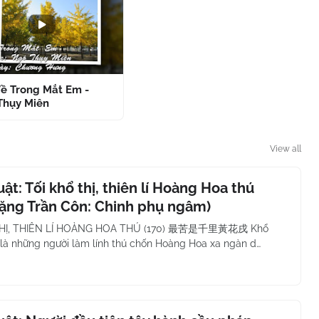
Về Trong Mắt Em -
Thụy Miên
View all
uật: Tối khổ thị, thiên lí Hoàng Hoa thú
Đặng Trần Côn: Chinh phụ ngâm)
THỊ, THIÊN LÍ HOÀNG HOA THÚ (170) 最苦是千里黃花戌 Khổ
 là những người làm lính thú chốn Hoàng Hoa xa ngàn d…