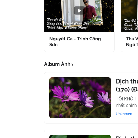
Nguyệt Ca - Trịnh Công
Thu 
Sơn
Ngô 
Album Ảnh
Dịch th
(170) (
TỐI KHỔ 
nhất chính
Unknown