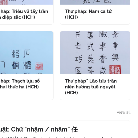
háp: Triêu vũ tẩy trần
Thư pháp: Nam ca tử
 diệp sắc (HCH)
(HCH)
háp: Thạch lựu sổ
Thư pháp" Lão tửu trần
hai thức hạ (HCH)
niên hương tuế nguyệt
(HCH)
View all
huật: Chữ "nhậm / nhâm" 任