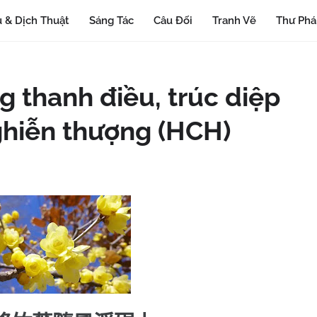
 & Dịch Thuật
Sáng Tác
Câu Đối
Tranh Vẽ
Thư Ph
g thanh điều, trúc diệp
ghiễn thượng (HCH)