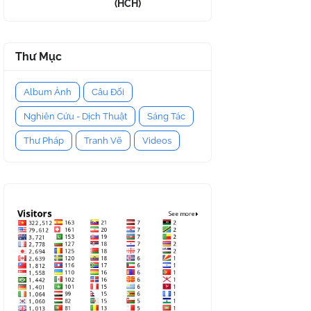
(HCH)
Thư Mục
Album Ảnh
Câu Đối
Nghiên Cứu - Dịch Thuật
Sáng Tác
Thư Pháp
Tranh Vẽ
Videos