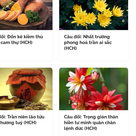
ối: Đốn kê kiềm thủ
Câu đối: Nhất trường
 cam thự (HCH)
phong hoả trần ai sắc
(HCH)
ối: Trần niên lão tửu
Câu đối: Trọng gián thân
 hương tuý (HCH)
hiền tư minh quân chân
lệnh đức (HCH)