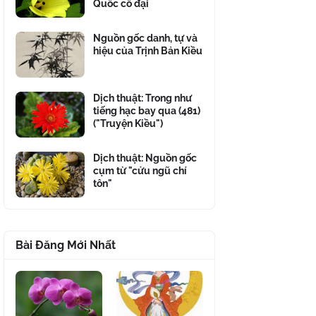
Quốc cổ đại
Nguồn gốc danh, tự và
hiệu của Trịnh Bản Kiều
Dịch thuật: Trong như
tiếng hạc bay qua (481)
("Truyện Kiều")
Dịch thuật: Nguồn gốc
cụm từ "cửu ngũ chí
tôn"
Bài Đăng Mới Nhất