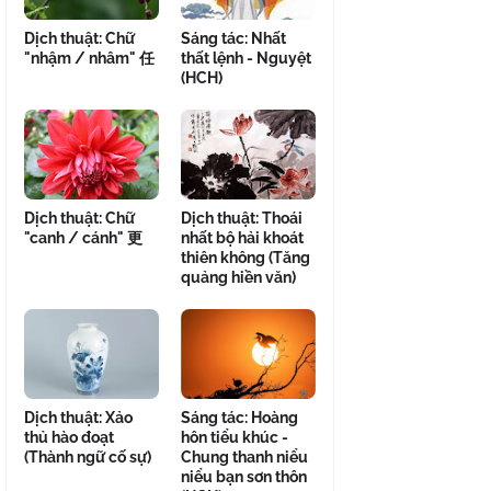
Dịch thuật: Chữ
Sáng tác: Nhất
"nhậm / nhâm" 任
thất lệnh - Nguyệt
(HCH)
Dịch thuật: Chữ
Dịch thuật: Thoái
"canh / cánh" 更
nhất bộ hải khoát
thiên không (Tăng
quảng hiền văn)
Dịch thuật: Xảo
Sáng tác: Hoàng
thủ hào đoạt
hôn tiểu khúc -
(Thành ngữ cố sự)
Chung thanh niểu
niểu bạn sơn thôn