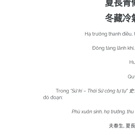
夏長青
冬藏冷
Hạ trưởng thanh điều,
Đông tàng lãnh khí
Hu
Qu
Trong
“Sử kí – Thái Sử công tự tự”
史
đó đoạn:
Phù xuân sinh, hạ trưởng, thu 
夫春生
,
夏