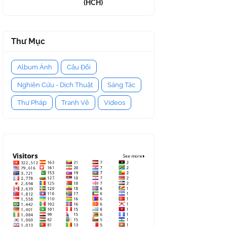
(HCH)
Thư Mục
Album Ảnh
Câu Đối
Nghiên Cứu - Dịch Thuật
Sáng Tác
Thư Pháp
Tranh Vẽ
Videos