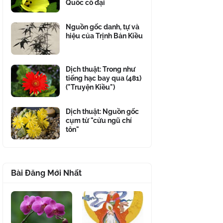
Quốc cổ đại
Nguồn gốc danh, tự và
hiệu của Trịnh Bản Kiều
Dịch thuật: Trong như
tiếng hạc bay qua (481)
("Truyện Kiều")
Dịch thuật: Nguồn gốc
cụm từ "cửu ngũ chí
tôn"
Bài Đăng Mới Nhất