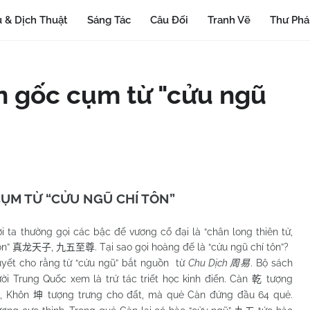
 & Dịch Thuật
Sáng Tác
Câu Đối
Tranh Vẽ
Thư Ph
n gốc cụm từ "cửu ngũ
ỤM TỪ “CỬU NGŨ CHÍ TÔN”
ta thường gọi các bậc đế vương cổ đại là “chân long thiên tử,
ôn”
,
. Tại sao gọi hoàng đế là “cửu ngũ chí tôn”?
真龙天子
九五至尊
ho rằng từ “cửu ngũ” bắt nguồn từ
Chu Dịch
. Bộ sách
周易
i Trung Quốc xem là trứ tác triết học kinh điển. Càn
tượng
乾
i, Khôn
tượng trưng cho đất, mà quẻ Càn đứng đầu 64 quẻ.
坤