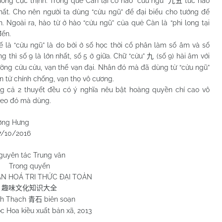
ơng cực thịnh. Trong quẻ Càn lại có hào “cửu ngũ”
tức hào
九五
nhất. Cho nên người ta dùng “cửu ngũ” để đại biểu cho tướng đế
. Ngoài ra, hào từ ở hào “cửu ngũ” của quẻ Càn là “phi long tại
đến.
“cửu ngũ” là do bởi ở số học thời cổ phân làm số âm và số
 thì số 9 là lớn nhất, số 5 ở giữa. Chữ “cửu”
(số 9) hài âm với
九
ường cửu cửu, vạn thế vạn đại. Nhân đó mà đã dùng từ “cửu ngũ”
n tử chính chống, vạn thọ vô cương.
 2 thuyết đều có ý nghĩa nêu bật hoàng quyền chí cao vô
heo đó mà dùng.
ưng
/10/2016
guyên tác Trung văn
Trong quyển
ĂN HOÁ TRI THỨC ĐẠI TOÀN
趣味文化知识大全
h Thạch
biên soạn
青石
c Hoa kiều xuất bản xã, 2013