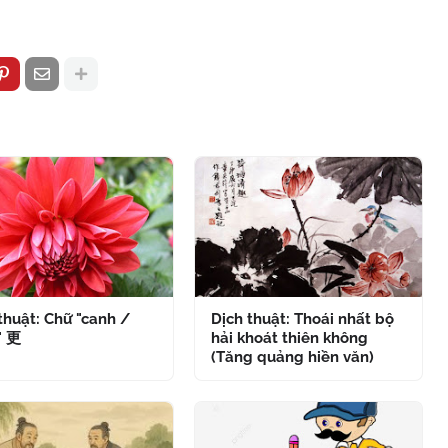
thuật: Chữ "canh /
Dịch thuật: Thoái nhất bộ
" 更
hải khoát thiên không
(Tăng quảng hiền văn)