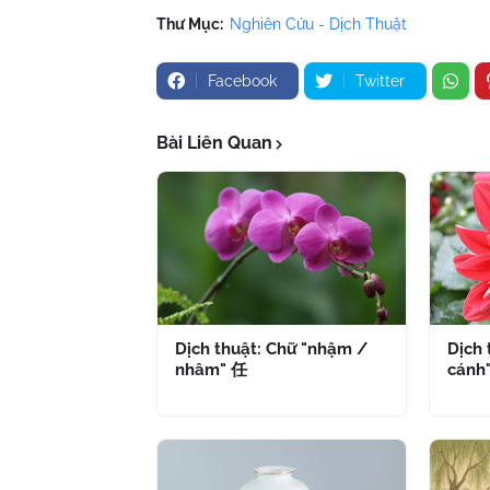
Thư Mục:
Nghiên Cứu - Dịch Thuật
Facebook
Twitter
Bài Liên Quan
Dịch thuật: Chữ "nhậm /
Dịch 
nhâm" 任
cánh