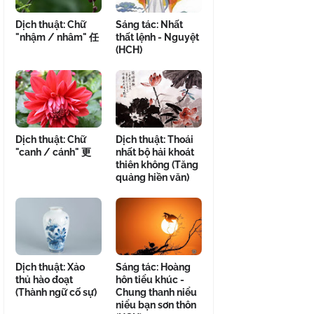
Dịch thuật: Chữ
Sáng tác: Nhất
"nhậm / nhâm" 任
thất lệnh - Nguyệt
(HCH)
Dịch thuật: Chữ
Dịch thuật: Thoái
"canh / cánh" 更
nhất bộ hải khoát
thiên không (Tăng
quảng hiền văn)
Dịch thuật: Xảo
Sáng tác: Hoàng
thủ hào đoạt
hôn tiểu khúc -
(Thành ngữ cố sự)
Chung thanh niểu
niểu bạn sơn thôn