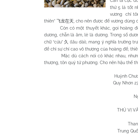
Càn là cực dư
thứ 5 là tốt 
vương chí tôn
thiên”
, cho nên được đế vương dùng 
飞龙在天
Còn có một thuyết khác, gọi hoàng đế là 
dương, chẵn là âm, lẻ là dương. Trong số dương
chữ “cửu”
(lâu dài), mang ý nghĩa trường tr
久
để chỉ sự chí cao vô thượng của hoàng đế, thiê
Mặc dù cách nói có khác nhau, nhưng cả
thượng, tôn quý tứ phương. Cho nên hậu thế t
Huỳnh Chương H
Quy Nhơn
27
N
THÚ VỊ V
Than
Trung Quố