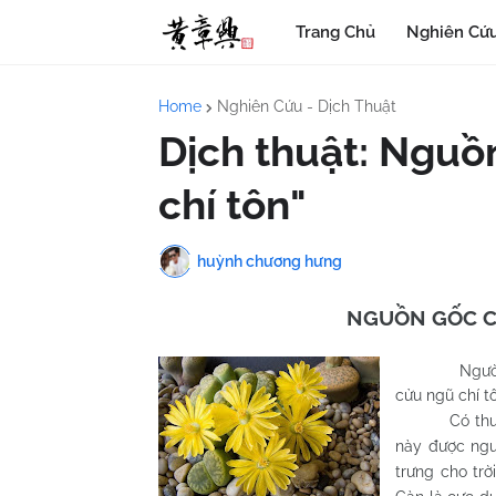
Trang Chủ
Nghiên Cứu
Home
Nghiên Cứu - Dịch Thuật
Dịch thuật: Nguồ
chí tôn"
huỳnh chương hưng
NGUỒN GỐC C
Người 
cửu ngũ chí t
Có thuyết c
này được ngườ
trưng cho trờ