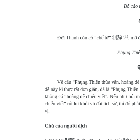
Bố cáo t
(1)
Đời Thanh còn có “chế từ”
制辞
, mở 
Phụng Thiên
Về câu “Phụng Thiên thừa vận, hoàng đế ch
đề này kì thực rất đơn giản, đã là “Phụng Thiê
không có “hoàng đế chiếu viết”. Nếu như nói mộ
chiếu viết” rút lui khỏi vũ đài lịch sử, thì đó
vị.
Chú của người dịch