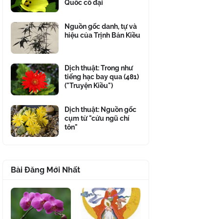
Quốc cổ đại
Nguồn gốc danh, tự và
hiệu của Trịnh Bản Kiều
Dịch thuật: Trong như
tiếng hạc bay qua (481)
("Truyện Kiều")
Dịch thuật: Nguồn gốc
cụm từ "cửu ngũ chí
tôn"
Bài Đăng Mới Nhất