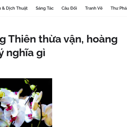
 & Dịch Thuật
Sáng Tác
Câu Đối
Tranh Vẽ
Thư Ph
ng Thiên thừa vận, hoàng
ý nghĩa gì