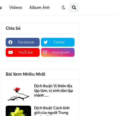
áp
Videos
Album Ảnh
Chia Sẻ
Facebook
Twitter
YouTube
Instagram
Bài Xem Nhiều Nhất
Dịch thuật: Vị thiên địa
lập tâm, vị sinh dân lập
mệnh .....
Dịch thuật: Cách tính
giờ của người Trung