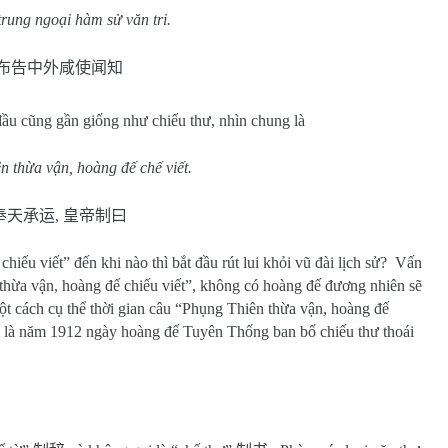
rung ngoại hàm sử văn tri.
布告中外咸使闻知
đầu cũng gần giống như chiếu thư, nhìn chung là
 thừa vận, hoàng đế chế viết.
奉天承运
,
皇帝制曰
iếu viết” đến khi nào thì bắt đầu rút lui khỏi vũ đài lịch sử?
Vấn
n thừa vận, hoàng đế chiếu viết”, không có hoàng đế đương nhiên sẽ
t cách cụ thể thời gian câu “Phụng Thiên thừa vận, hoàng đế
 phải là năm 1912 ngày hoàng đế Tuyên Thống ban bố chiếu thư thoái