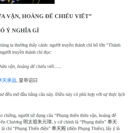
A VẬN, HOÀNG ĐẾ CHIẾU VIẾT”
Ó Ý NGHĨA GÌ
úng ta thường thấy cảnh: người truyền thánh chỉ hô lớn “Thánh
người truyền thánh chỉ đọc:
hừa vận, hoàng đế chiếu viết
…..
奉天承运
,
皇帝诏曰
 như đều mở đầu bằng câu này. Điều này có phù hợp với sự thực lịch
ảo chứng, người sử dụng câu “Phụng thiên thừa vận, hoàng đế
uyên Chương
明太祖朱元璋
, y cứ chính là “Phụng thiên”
奉天
ực là chỉ “Phụng Thiên điện”
奉天殿
(điện Phụng Thiên), lấy ý là