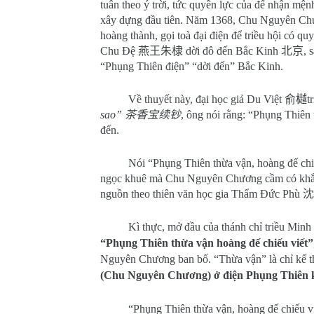
tuân theo ý trời, tức quyền lực của đế nhận m
xây dựng đầu tiên. Năm 1368, Chu Nguyên Ch
hoàng thành, gọi toà đại điện để triều hội có q
Chu Đệ
燕王朱棣
dời đô đến Bắc Kinh
北京
, 
“Phụng Thiên điện” “dời đến” Bắc Kinh.
Về thuyết này, đại học giả Du Việt
俞樾
t
sao”
茶香宝续钞
, ông nói rằng: “Phụng Thiên 
đến.
Nói “Phụng Thiên thừa vận, hoàng đế chiếu
ngọc khuê mà Chu Nguyên Chương cầm có khắ
nguồn theo thiên văn học gia Thẩm Đức Phù
沈
Kì thực, mở đầu của thánh chỉ triều Minh
“Phụng Thiên thừa vận hoàng đế chiếu viết”
Nguyên Chương ban bố. “Thừa vận” là chỉ kế thừ
(Chu Nguyên Chương) ở điện Phụng Thiên k
“Phụng Thiên thừa vận, hoàng đế chiếu viế