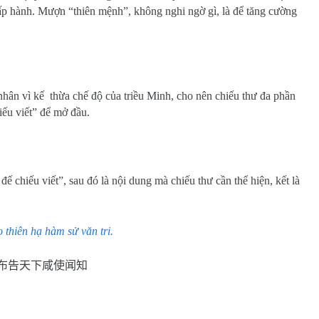
p hành. Mượn “thiên mệnh”, không nghi ngờ gì, là để tăng cường
nhân vì kế
thừa chế độ của triều Minh, cho nên chiếu thư đa phần
ếu viết” để mở đầu.
 chiếu viết”, sau đó là nội dung mà chiếu thư cần thể hiện, kết là
 thiên hạ hàm sử văn tri.
布告天下咸使闻知