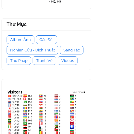
(HCH)
Thư Mục
Album Ảnh
Câu Đối
Nghiên Cứu - Dịch Thuật
Sáng Tác
Thư Pháp
Tranh Vẽ
Videos