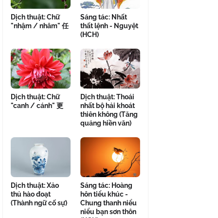
Dịch thuật: Chữ
Sáng tác: Nhất
"nhậm / nhâm" 任
thất lệnh - Nguyệt
(HCH)
Dịch thuật: Chữ
Dịch thuật: Thoái
"canh / cánh" 更
nhất bộ hải khoát
thiên không (Tăng
quảng hiền văn)
Dịch thuật: Xảo
Sáng tác: Hoàng
thủ hào đoạt
hôn tiểu khúc -
(Thành ngữ cố sự)
Chung thanh niểu
niểu bạn sơn thôn