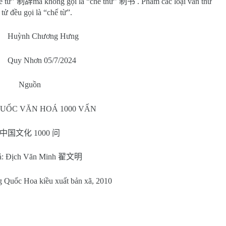
hế từ”
制辞
mà không gọi là “chế thư”
制书
. Phàm các loại văn thư
tử đều gọi là “chế từ”.
Huỳnh Chương Hưng
Quy Nhơn 05/7/2024
Nguồn
UỐC VĂN HOÁ 1000 VẤN
中国文化
1000
问
ả: Địch Văn Minh
翟文明
g Quốc Hoa kiều xuất bản xã, 2010