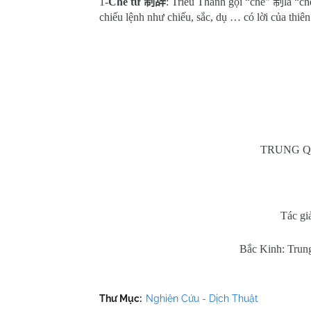
1-
Chế từ
制辞
: Triều Thanh gọi “chế”
制
là “c
chiếu lệnh như chiếu, sắc, dụ … có lời của thiên 
TRUNG Q
Tác gi
Bắc Kinh: Trun
Thư Mục:
Nghiên Cứu - Dịch Thuật