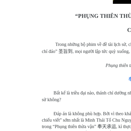
“PHỤNG THIÊN THỪ
C
Trong những bộ phim về đề tài lịch sử, ch
chỉ đáo”
圣旨到
, mọi người lập tức quỳ xuống, 
Phụng thiên t
Bất kể là triều đại nào, thánh chỉ dường
sử không?
Đáp án là không phù hợp. Bởi vì theo kh
chiếu viết” sớm nhất là Minh Thái Tổ Chu Ng
trong “Phụng thiên thừa vận”
奉天承运
, kì th