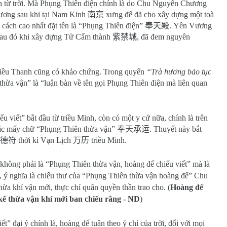
ệnh từ trời. Mà Phụng Thiên điện chính là do Chu Nguyên Chương
ương sau khi tại Nam Kinh
南京
xưng đế đã cho xây dựng một toà
uy cách cao nhất đặt tên là “Phụng Thiên điện”
奉天殿
. Yên Vương
sau đó khi xây dựng Tử Cấm thành
紫禁城
, đã đem nguyên
riều Thanh cũng có khảo chứng. Trong quyển
“Trà hương bảo tục
thừa vận” là “luận bàn về tên gọi Phụng Thiên điện mà liên quan
 viết” bắt đầu từ triều Minh, còn có một y cứ nữa, chính là trên
c mấy chữ “Phụng Thiên thừa vận”
奉天承运
. Thuyết này bắt
德符
thời kì Vạn Lịch
万历
triều Minh.
 không phải là “Phụng Thiên thừa vận, hoàng đế chiếu viết” mà là
, ý nghĩa là chiếu thư của “Phụng Thiên thừa vận hoàng đế” Chu
a khí vận mới, thực chỉ quân quyền thần trao cho. (
Hoàng đế
ế thừa vận khí mới ban chiếu rằng - ND
)
t” đại ý chính là, hoàng đế tuân theo ý chỉ của trời, đối với mọi