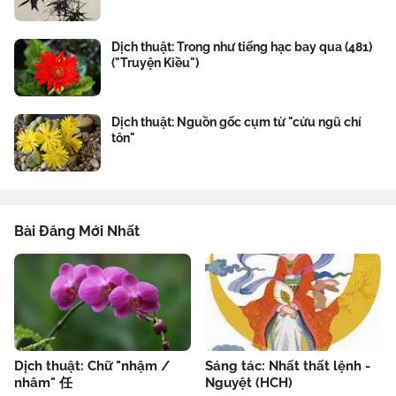
Dịch thuật: Trong như tiếng hạc bay qua (481)
("Truyện Kiều")
Dịch thuật: Nguồn gốc cụm từ "cửu ngũ chí
tôn"
Bài Đăng Mới Nhất
Dịch thuật: Chữ "nhậm /
Sáng tác: Nhất thất lệnh -
nhâm" 任
Nguyệt (HCH)