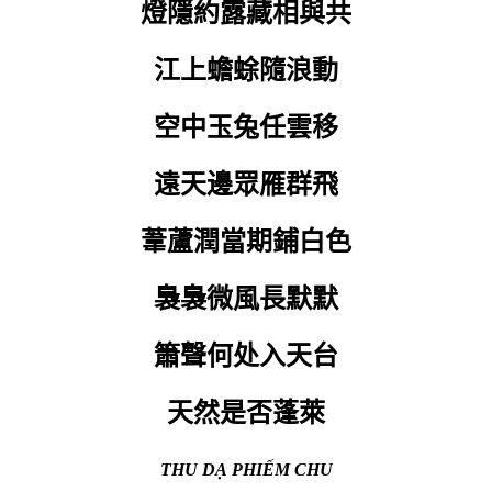
燈隱約露藏相與共
江上蟾蜍隨浪動
空中玉兔任雲移
遠天邊眾雁群飛
葦蘆潤當期鋪白色
裊裊微風長默默
簫聲何处入天台
天然是否蓬萊
THU DẠ PHIẾM CHU