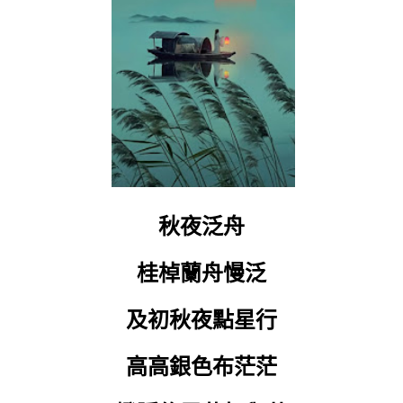
秋夜泛舟
桂棹蘭舟慢泛
及初秋夜點星行
高高銀色布茫茫