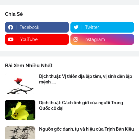
Chia Sẻ
Facebook
Twitter
YouTube
Instagram
Bài Xem Nhiều Nhất
Dịch thuật: Vị thiên địa lập tâm, vị sinh dân lập
mệnh .....
Dịch thuật: Cách tính giờ của người Trung
Quốc cổ đại
Nguồn gốc danh, tự và hiệu của Trịnh Bản Kiều