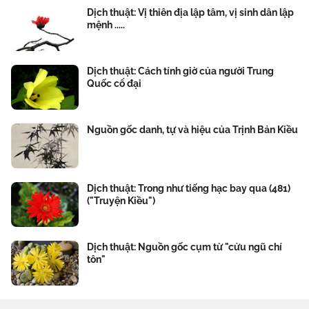
Dịch thuật: Vị thiên địa lập tâm, vị sinh dân lập
mệnh .....
Dịch thuật: Cách tính giờ của người Trung
Quốc cổ đại
Nguồn gốc danh, tự và hiệu của Trịnh Bản Kiều
Dịch thuật: Trong như tiếng hạc bay qua (481)
("Truyện Kiều")
Dịch thuật: Nguồn gốc cụm từ "cửu ngũ chí
tôn"