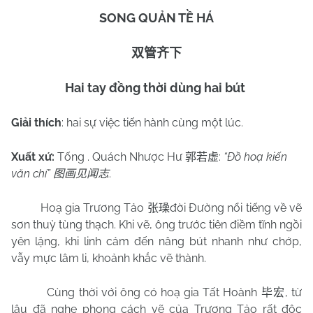
SONG QUẢN TỀ HÁ
双管齐下
Hai tay đồng thời dùng hai bút
Giải thích
: hai sự việc tiến hành cùng một lúc.
Xuất xứ:
Tống . Quách Nhược Hư
:
“Đồ hoạ kiến
郭若虚
văn chí”
.
图画见闻志
Hoạ gia Trương Tảo
đời Đường nổi tiếng về vẽ
张璪
sơn thuỳ tùng thạch. Khi vẽ, ông trước tiên điềm tĩnh ngồi
yên lặng, khi linh cảm đến nâng bút nhanh như chớp,
vẫy mực lâm li, khoảnh khắc vẽ thành.
Cùng thời với ông có hoạ gia Tất Hoành
, từ
毕宏
lâu đã nghe phong cách vẽ của Trương Tảo rất độc