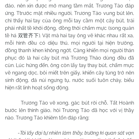
đáo, nên xin được mở mang tầm mắt. Trương Tảo đáp
ứng. Ttrước mặt nhiều người, Trương Tảo vung bút lên,
chỉ thấy hai tay của ông mỗi tay cầm một cây bút, trái
phải nhất tề khởi động, đồng thời chấm mực (song quản
tề há
). Vật mà hai tay ông vẽ khác nhau rất xa,
双管齐下
mỗi hình đều có diệu thú, mọi người tại hiện trường,
đồng thanh khen không ngớt. Càng khiến mọi người thán
phục đó là hai cây bút mà Trương Tháo dùng đều đã
cùn. Lúc hứng đến, ông còn lấy tay thay bút, chấm mực
vẽ ngang dọc, bôi miết trên giấy, khiến cây tùng trở nên
sinh động, đá núi ngưng tụ, nước suối tuôn chảy, biểu
hiện rất linh hoạt sống động.
Trương Tảo vẽ xong, gác bút rời chỗ, Tất Hoành
bước lên thỉnh giáo, hỏi Trương Tảo đã học với vị thầy
nào. Trương Tảo khiêm tốn đáp rằng:
-
Tôi lấy đại tự nhiên làm thầy, trường kì quan sát vạn