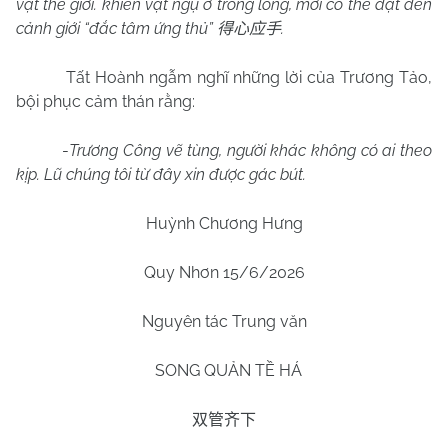
vật thế giới. khiến vật ngụ ở trong lòng, mới có thể đạt đến
cảnh giới “đắc tâm ứng thủ”
.
得心应手
Tất Hoành ngẫm nghĩ những lời của Trương Tảo,
bội phục cảm thán rằng:
-
Trương Công vẽ tùng, người khác không có ai theo
kịp. Lũ chúng tôi từ đây xin được gác bút.
Huỳnh Chương Hưng
Quy Nhơn
15/6
/2026
Nguyên tác Trung văn
SONG QUẢN TỀ HÁ
双管齐下