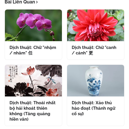
Bài Liên Quan
Dịch thuật: Chữ "nhậm
Dịch thuật: Chữ "canh
/ nhâm" 任
/ cánh" 更
Dịch thuật: Thoái nhất
Dịch thuật: Xảo thủ
bộ hải khoát thiên
hào đoạt (Thành ngữ
không (Tăng quảng
cố sự)
hiền văn)