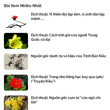
Bài Xem Nhiều Nhất
Dịch thuật: Vị thiên địa lập tâm, vị sinh dân lập
mệnh .....
Dịch thuật: Cách tính giờ của người Trung
Quốc cổ đại
Nguồn gốc danh, tự và hiệu của Trịnh Bản Kiều
Dịch thuật: Trong như tiếng hạc bay qua (481)
("Truyện Kiều")
Dịch thuật: Nguồn gốc cụm từ "cửu ngũ chí
tôn"