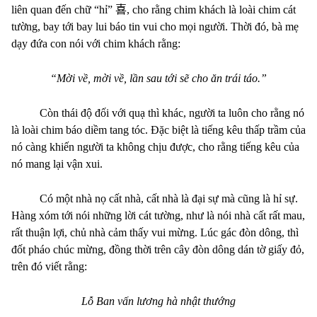
liên quan đến chữ “hỉ”
喜
, cho rằng chim khách là loài chim cát
tường, bay tới bay lui báo tin vui cho mọi người. Thời đó, bà mẹ
dạy đứa con nói với chim khách rằng:
“Mời về, mời về, lần sau tới sẽ cho ăn trái táo.”
Còn thái độ đối với quạ thì khác, người ta luôn cho rằng nó
là loài chim báo diềm tang tóc. Đặc biệt là tiếng kêu thấp trầm của
nó càng khiến người ta không chịu được, cho rằng tiếng kêu của
nó mang lại vận xui.
Có một nhà nọ cất nhà, cất nhà là đại sự mà cũng là hỉ sự.
Hàng xóm tới nói những lời cát tường, như là nói nhà cất rất mau,
rất thuận lợi, chủ nhà cảm thấy vui mừng. Lúc gác đòn dông, thì
đốt pháo chúc mừng, đồng thời trên cây đòn dông dán tờ giấy đỏ,
trên đó viết rằng:
Lỗ Ban vấn lương hà nhật thướng