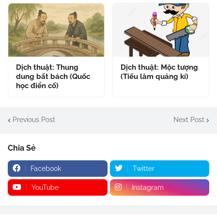
Dịch thuật: Thung
Dịch thuật: Mộc tượng
dung bất bách (Quốc
(Tiếu lâm quảng kí)
học điển cố)
Previous Post
Next Post
Chia Sẻ
Facebook
Twitter
YouTube
Instagram