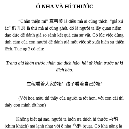
Ô NHA VÀ HỈ THƯỚC
“Chân thiện mĩ”
真善美
là điều mà ai cũng thích, “giả xú
ác”
假丑恶
là thứ mà ai cùng ghét, đó là người ta lấy quan niệm
đạo đức để đánh giá so sánh kết quả của sự vật. Có lúc việc dùng
tình cảm của con người để đánh giá một việc sẽ xuất hiện sự thiên
lệch. Tục ngữ có câu:
Trang giá khán trước nhân gia đích hảo, hài tử khán trước tự kỉ
đích hảo.
庄稼看着人家的好
,
孩子看着自己的好
(Với hoa màu thì thấy của người ta tốt hơn, với con cái thì
thấy con mình tốt hơn)
Không biết tại sao, người ta luôn ưa thích hỉ thước
喜鹊
(chim khách) mà lạnh nhạt với ô nha
乌鸦
(quạ). Có khả năng là