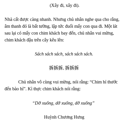
(Xây đi, xây đi).
Nhà cất được càng nhanh. Nhưng chủ nhân nghe qua cho rằng,
âm thanh đó là bất tường, lập tức đuổi mấy con qua đi. Một lát
sau lại có mấy con chim khách bay đến, chủ nhân vui mừng,
chim khách đậu trên cây kêu lên:
Sách sách sách, sách sách sách.
拆拆拆
,
拆拆拆
Chủ nhân vô cùng vui mừng, nói rằng: “Chim hỉ thước
đến bào hỉ”. Kì thực chim khách nói rằng:
“Dỡ xuống, dỡ xuống, dỡ xuống”
Huỳnh Chương Hưng