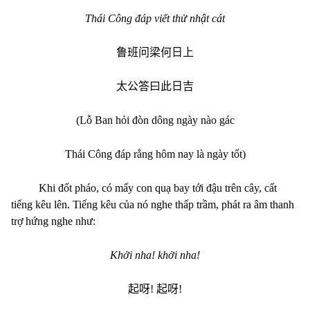
Thái Công đáp viết thử nhật cát
鲁班问梁何日上
太公答曰此日吉
(Lỗ Ban hỏi đòn dông ngày nào gác
Thái Công đáp rằng hôm nay là ngày tốt)
Khi đốt pháo, có mấy con quạ bay tới đậu trên cây, cất
tiếng kêu lên. Tiếng kêu của nó nghe thấp trầm, phát ra âm thanh
trợ hứng nghe như:
Khởi nha! khởi nha!
起呀
!
起呀
!