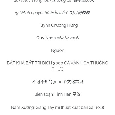
18-“Khách tùng viễn phương lai”
客从远方来
19-“Minh nguyệt hà kiểu kiểu”
明月何皎皎
Huỳnh Chương Hưng
Quy Nhơn 06/6/2026
Nguồn
BẤT KHẢ BẤT TRI ĐÍCH 3000 CÁ VĂN HOÁ THƯỜNG
THỨC
3000
不可不知的
个文化常识
Biên soạn: Tinh Hán
星汉
Nam
Xương: Giang Tây mĩ thuật xuất bản xã, 1018