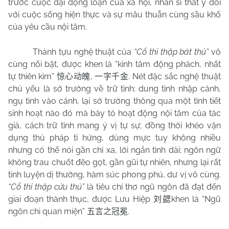
trước cuộc đại động loạn của xã hội, nhân sĩ thất ý đối
với cuộc sống hiện thực và sự mâu thuẫn cùng sầu khổ
của yêu cầu nội tâm.
Thành tựu nghệ thuật của
“Cổ thi thập bát thủ”
vô
cùng nổi bật, được khen là “kinh tâm động phách, nhất
tự thiên kim”
,
. Nét đặc sắc nghệ thuật
惊心动魄
一字千金
chủ yếu là sở trường về trữ tình: dung tình nhập cảnh,
ngụ tình vào cảnh, lại sở trường thông qua một tình tiết
sinh hoạt nào đó mà bày tỏ hoạt động nội tâm của tác
giả, cách trữ tình mang ý vị tự sự; đồng thời khéo vận
dụng thủ pháp tỉ hứng, dùng mực tuy không nhiều
nhưng có thể nói gần chỉ xa, lời ngắn tình dài; ngôn ngữ
không trau chuốt đẽo gọt, gần gũi tự nhiên, nhưng lại rất
tinh luyện dị thường, hàm súc phong phú, dư vị vô cùng.
“Cổ thi thập cửu thủ”
là tiêu chí thơ ngũ ngôn đã đạt đến
giai đoạn thành thục, được Lưu Hiệp
khen là “Ngũ
刘勰
ngôn chi quan miện”
.
五言之冠冕