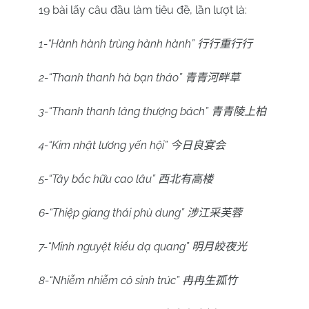
19 bài lấy câu đầu làm tiêu đề, lần lượt là:
1-“Hành hành trùng hành hành”
行行重行行
2-“Thanh thanh hà bạn thảo”
青青河畔草
3-“Thanh thanh lăng thượng bách”
青青陵上柏
4-“Kim nhật lương yến hội”
今日良宴会
5-“Tây bắc hữu cao lâu”
西北有高楼
6-“Thiệp giang thái phù dung”
涉江采芙蓉
7-“Minh nguyệt kiểu dạ quang”
明月皎夜光
8-“Nhiễm nhiễm cô sinh trúc”
冉冉生孤竹