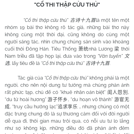
"CỔ THI THẬP CỬU THỦ"
“Cổ thi thập cửu thủ”
là một tên một
古诗十九首
nhóm 19 bài thơ không rõ tác giả, những bài thơ này
không cùng một thời đại, cũng không do cùng một
người sáng tác, nhìn chung chúng sản sinh vào khoảng
cuối thời Đông Hán. Tiêu Thống
nhà Lương
thời
萧统
梁
Nam triều đã tập họp lại, đưa vào trong
“Văn tuyển”
文
, lấy tiêu đề là
“Cổ thi thập cửu thủ”
.
选
古诗十九首
Tác giả của
“Cổ thi thập cửu thủ”
không phải là một
người, cho nên nội dung tư tưởng mà chúng phản ánh
rất phức tạp, chủ để có “khuê nhân oán biệt”
,
闺人怨別
“du tử hoài hương”
, “du hoạn vô thành”
游子怀乡
游宦无
, “truy cầu hưởng lạc”
… nhưng chúng có một
成
追求享乐
đặc trưng chung đó là sự thương cảm đối với đời người
dễ qua đi, thời gian mau trôi qua, có nỗi ưu tư lo lắng
như sợ không kịp, những điều đó đã phản ánh đêm