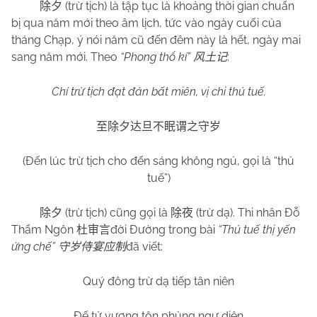
(trừ tịch) là tập tục là khoảng thời gian chuẩn
除夕
bị qua năm mới theo âm lịch, tức vào ngày cuối của
tháng Chạp, ý nói năm cũ đến đêm này là hết, ngày mai
sang năm mới. Theo
“Phong thổ kí”
:
风土记
Chí trừ tịch đạt đán bất miên, vị chi thủ tuế.
至除夕达旦不眠谓之守岁
(Đến lúc trừ tịch cho đến sáng không ngủ, gọi là “thủ
tuế”)
(trừ tịch) cũng gọi là
(trừ dạ). Thi nhân Đỗ
除夕
除夜
Thẩm Ngôn
đời Đường trong bài
“Thủ tuế thị yến
杜审言
ứng chế”
đã viết:
守岁侍宴应制
Quý đông trừ dạ tiếp tân niên
Đế tử vương tôn phủng ngự diên