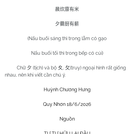
晨炊廪有米
夕爨厨有薪
(Nấu buổi sáng thì trong lẫm có gạo
Nấu buổi tối thì trong bếp có củi)
Chữ
(tịch) và bộ
,
(truy) ngoại hình rất giống
夕
夊
攵
nhau, nên khi viết cần chú ý.
Huỳnh Chương Hưng
Quy Nhơn 18/6/2026
Nguồn
TỰ TỰ HỮU LAI ĐẦU