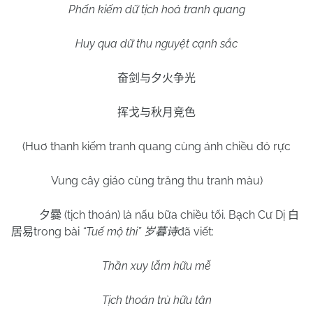
Phấn kiếm dữ tịch hoả tranh quang
Huy qua dữ thu nguyệt cạnh sắc
奋剑与夕火争光
挥戈与秋月竞色
(Huơ thanh kiếm tranh quang cùng ánh chiều đỏ rực
Vung cây giáo cùng trăng thu tranh màu)
(tịch thoán) là nấu bữa chiều tối. Bạch Cư Dị
夕爨
白
trong bài
“Tuế mộ thi”
đã viết:
居易
岁暮诗
Thần xuy lẫm hữu mễ
Tịch thoán trù hữu tân