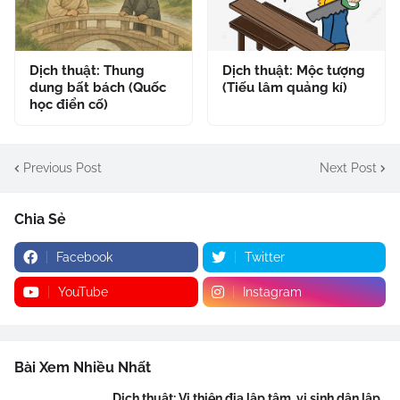
Dịch thuật: Thung
Dịch thuật: Mộc tượng
dung bất bách (Quốc
(Tiếu lâm quảng kí)
học điển cố)
Previous Post
Next Post
Chia Sẻ
Facebook
Twitter
YouTube
Instagram
Bài Xem Nhiều Nhất
Dịch thuật: Vị thiên địa lập tâm, vị sinh dân lập