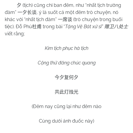
(tịch) cũng chỉ ban đêm, như “nhất tịch trường
夕
đàm”
, ý là suốt cả một đêm trò chuyện, nó
一夕长谈
khác với “nhất tịch đàm”
(trò chuyện trong buổi
一席谈
tiệc). Đỗ Phủ
trong bài “
Tặng Vệ Bát xử sĩ”
杜甫
赠卫八处士
viết rằng;
Kim tịch phục hà tịch
Cộng thử đăng chúc quang
今夕复何夕
共此灯烛光
(Đêm nay cũng lại như đêm nào
Cùng dưới ánh đuốc này)