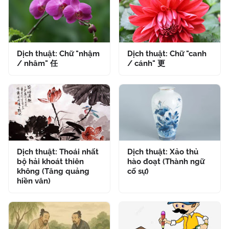
Dịch thuật: Chữ "nhậm
Dịch thuật: Chữ "canh
/ nhâm" 任
/ cánh" 更
Dịch thuật: Thoái nhất
Dịch thuật: Xảo thủ
bộ hải khoát thiên
hào đoạt (Thành ngữ
không (Tăng quảng
cố sự)
hiền văn)