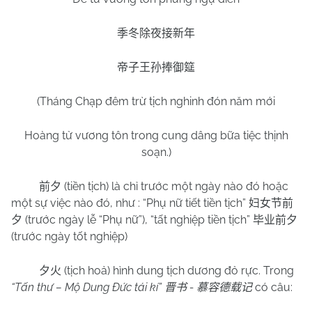
季冬除夜接新年
帝子王孙捧御筵
(Tháng Chạp đêm trừ tịch nghinh đón năm mới
Hoàng tử vương tôn trong cung dâng bữa tiệc thịnh
soạn.)
(tiền tịch) là chỉ trước một ngày nào đó hoặc
前夕
một sự việc nào đó, như : “Phụ nữ tiết tiền tịch”
妇女节前
(trước ngày lễ “Phụ nữ”), “tất nghiệp tiền tịch”
夕
毕业前夕
(trước ngày tốt nghiệp)
(tịch hoả) hình dung tịch dương đỏ rực. Trong
夕火
“Tấn thư – Mộ Dung Đức tái kí”
-
có câu:
晋书
慕容德载记