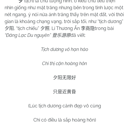
(tịch) là chữ tượng hình, ở kiểu chữ tiểu triện
夕
nhìn giống như mặt trăng nhưng bên trong tỉnh lược một
nét ngang, ý nói nửa ánh trăng thấy trên mặt đất, với thời
gian là khoảng chạng vạng, trời sắp tối, như “tịch dương”
, “tịch chiếu”
. Lí Thương Ẩn
trong bài
夕阳
夕照
李商隐
“Đăng Lạc Du nguyên”
đã viết:
登乐游原
Tịch dương vô hạn hảo
Chỉ thị cận hoàng hôn
夕阳无限好
只是近黄昏
(Lúc tịch dương cảnh đẹp vô cùng
Chỉ có điều là sắp hoàng hôn)