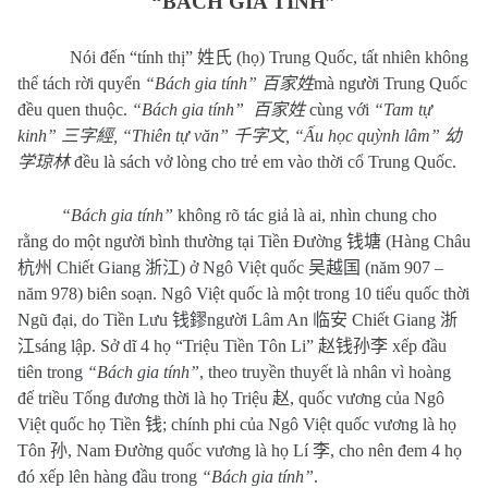
“BÁCH GIA TÍNH”
Nói đến “tính thị”
姓氏
(họ) Trung Quốc, tất nhiên không
thể tách rời quyển
“Bách gia tính”
百家姓
mà người Trung Quốc
đều quen thuộc.
“Bách gia tính”
百家姓
cùng với
“Tam tự
kinh”
三字經
, “Thiên tự văn”
千字文
, “Ấu học quỳnh lâm”
幼
学琼林
đều là sách vở lòng cho trẻ em vào thời cổ Trung Quốc.
“Bách gia tính”
không rõ tác giả là ai, nhìn chung cho
rằng do một người bình thường tại Tiền Đường
钱塘
(Hàng Châu
杭州
Chiết Giang
浙江
) ở Ngô Việt quốc
吴越国
(năm 907 –
năm 978) biên soạn. Ngô Việt quốc là một trong 10 tiểu quốc thời
Ngũ đại, do Tiền Lưu
钱鏐
người Lâm An
临安
Chiết Giang
浙
江
sáng lập. Sở dĩ 4 họ “Triệu Tiền Tôn Li”
赵钱孙李
xếp đầu
tiên trong
“Bách gia tính”
, theo truyền thuyết là nhân vì hoàng
đế triều Tống đương thời là họ Triệu
赵
, quốc vương của Ngô
Việt quốc họ Tiền
钱
; chính phi của Ngô Việt quốc vương là họ
Tôn
孙
, Nam Đường quốc vương là họ Lí
李
, cho nên đem 4 họ
đó xếp lên hàng đầu trong
“Bách gia tính”
.