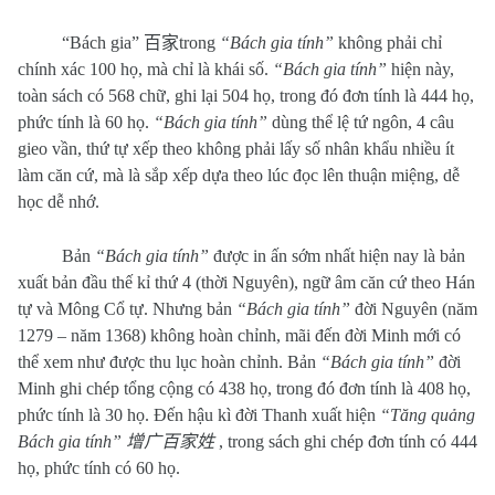
“Bách gia”
百家
trong
“Bách gia tính”
không phải chỉ
chính xác 100 họ, mà chỉ là khái số.
“Bách gia tính”
hiện này,
toàn sách có 568 chữ, ghi lại 504 họ, trong đó đơn tính là 444 họ,
phức tính là 60 họ.
“Bách gia tính”
dùng thể lệ tứ ngôn, 4 câu
gieo vần, thứ tự xếp theo không phải lấy số nhân khẩu nhiều ít
làm căn cứ, mà là sắp xếp dựa theo lúc đọc lên thuận miệng, dễ
học dễ nhớ.
Bản
“Bách gia tính”
được in ấn sớm nhất hiện nay là bản
xuất bản đầu thế kỉ thứ 4 (thời Nguyên), ngữ âm căn cứ theo Hán
tự và Mông Cổ tự. Nhưng bản
“Bách gia tính”
đời Nguyên (năm
1279 – năm 1368) không hoàn chỉnh, mãi đến đời Minh mới có
thể xem như được thu lục hoàn chỉnh. Bản
“Bách gia tính”
đời
Minh ghi chép tổng cộng có 438 họ, trong đó đơn tính là 408 họ,
phức tính là 30 họ. Đến hậu kì đời Thanh xuất hiện
“Tăng quảng
Bách gia tính”
增广百家姓
, trong sách ghi chép đơn tính có 444
họ, phức tính có 60 họ.