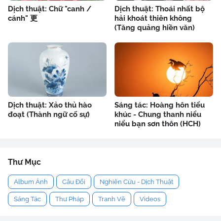
Dịch thuật: Chữ "canh /
Dịch thuật: Thoái nhất bộ
cánh" 更
hải khoát thiên không
(Tăng quảng hiền văn)
Dịch thuật: Xảo thủ hào
Sáng tác: Hoàng hôn tiểu
đoạt (Thành ngữ cố sự)
khúc - Chung thanh niểu
niểu bạn sơn thôn (HCH)
Thư Mục
Album Ảnh
Câu Đối
Nghiên Cứu - Dịch Thuật
Sáng Tác
Thư Pháp
Tranh Vẽ
Videos