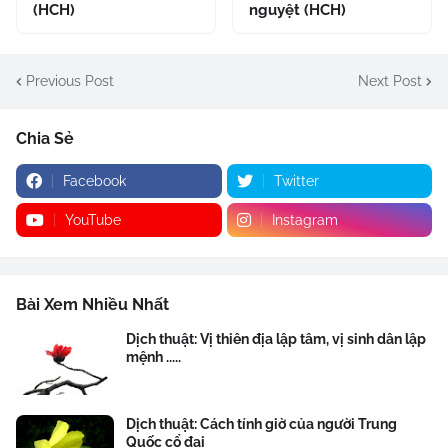
(HCH)
nguyệt (HCH)
Previous Post
Next Post
Chia Sẻ
Facebook
Twitter
YouTube
Instagram
Bài Xem Nhiều Nhất
Dịch thuật: Vị thiên địa lập tâm, vị sinh dân lập
mệnh .....
Dịch thuật: Cách tính giờ của người Trung
Quốc cổ đại