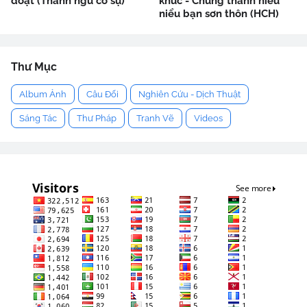
đoạt (Thành ngữ cố sự)
khúc - Chung thanh niểu
niểu bạn sơn thôn (HCH)
Thư Mục
Album Ảnh
Câu Đối
Nghiên Cứu - Dịch Thuật
Sáng Tác
Thư Pháp
Tranh Vẽ
Videos