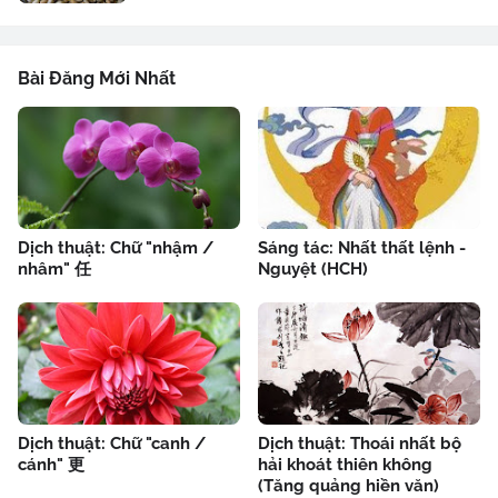
Bài Đăng Mới Nhất
Dịch thuật: Chữ "nhậm /
Sáng tác: Nhất thất lệnh -
nhâm" 任
Nguyệt (HCH)
Dịch thuật: Chữ "canh /
Dịch thuật: Thoái nhất bộ
cánh" 更
hải khoát thiên không
(Tăng quảng hiền văn)