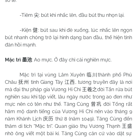
so le.
-Tiêm
: bút khi nhấc lên, đầu bút thu nhọn lại.
尖
-Kiện
: bút sau khi đè xuống, lúc nhấc lên ngọn
健
bút nhanh chóng trở lại hình dạng ban đầu, thể hiện tính
đàn hồi mạnh.
Mặc trì
: Ao mực. Ở đây chỉ cái nghiên mực.
墨池
Mặc trì tại vùng Lâm Xuyên
thành phố Phủ
临川
Châu
tỉnh Giang Tây
, tương truyền đây là nơi
抚州
江西
mà đại thư pháp gia Vương Hi Chi
đời Tấn rửa bút
王羲之
nghiên sau khi tập viết, lâu ngày nước trong ao đen như
mực nên có tên như thế. Tăng Củng
đời Tống rất
曾巩
hâm mộ danh tiếng của Vương Hi Chi nên vào tháng 9
năm Khánh Lịch
thứ 8 (năm 1049), Tăng Củng đến
庆历
thăm di tích “Mặc trì”. Quan giáo thụ Vương Thạnh
王盛
nhờ ông viết một bài kí. Tăng Củng căn cứ vào dật sự