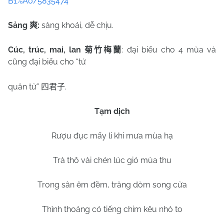
B1%A0/5835474
Sảng
:
sảng khoái, dễ chịu.
爽
Cúc, trúc, mai, lan
: đại biểu cho 4 mùa và
菊竹梅蘭
cũng đại biểu cho “tứ
quân tử”
.
四君子
Tạm dịch
Rượu đục mấy li khi mưa mùa hạ
Trà thô vài chén lúc gió mùa thu
Trong sân êm đềm, trăng dòm song cửa
Thỉnh thoảng có tiếng chim kêu nhỏ to