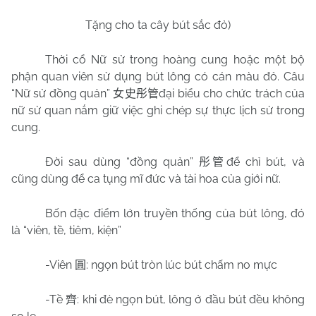
Tặng cho ta cây bút sắc đỏ)
Thời cổ Nữ sử trong hoàng cung hoặc một bộ
phận quan viên sử dụng bút lông có cán màu đỏ. Câu
“Nữ sử đồng quản”
đại biểu cho chức trách của
女史彤管
nữ sử quan nắm giữ việc ghi chép sự thực lịch sử trong
cung.
Đời sau dùng “đồng quản”
để chỉ bút, và
彤管
cũng dùng để ca tụng mĩ đức và tài hoa của giới nữ.
Bốn đặc điểm lớn truyền thống của bút lông, đó
là “viên, tề, tiêm, kiện”
-Viên
: ngọn bút tròn lúc bút chấm no mực
圓
-Tề
: khi đè ngọn bút, lông ở đầu bút đều không
齊