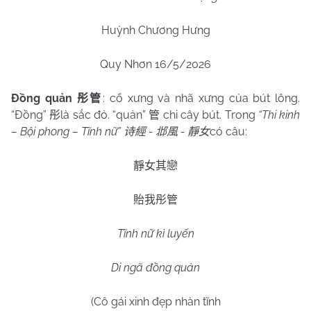
Huỳnh Chương Hưng
Quy Nhơn 16/5/2026
Đồng quản
: cổ xưng và nhã xưng của bút lông.
彤管
“Đồng”
là sắc đỏ. “quản”
chi cây bút. Trong
“Thi kinh
彤
管
– Bội phong – Tĩnh nữ”
-
-
có câu:
诗經
邶風
靜女
靜女其戀
貽我彤管
Tĩnh nữ kì luyến
Di ngã đồng quản
(Cô gái xinh đẹp nhàn tĩnh