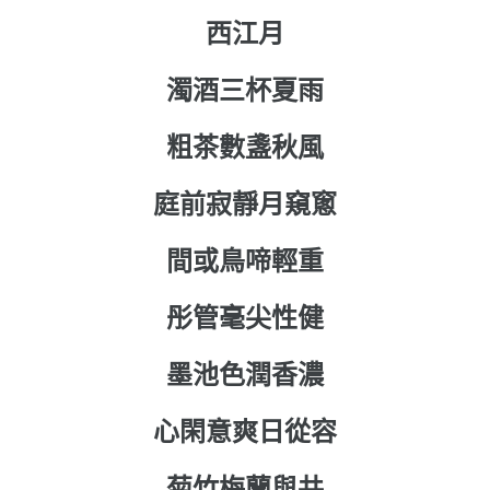
西江月
濁酒三
杯
夏雨
粗茶數盞秋風
庭前寂靜月窺窻
間或鳥啼輕重
彤管毫尖性健
墨池色潤香濃
心閑意爽日從容
菊竹梅蘭與共