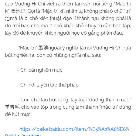
của Vương Hi Chi viết ra thiên tản văn nổi tiếng “Mặc trì
kí”
. Gọi là “Mặc trì kí”, nhãn tự không phải ở chữ “trì”
墨池记
mà là ở chỗ xiển thuật đạo lí thành tựu không phải là
池
do trời ban cho mà ở chỗ khắc khổ chuyên cần học tập,
lấy đó để khuyến khích người học cố gắng phấn đấu.
“Mặc trì”
ngoài ý nghĩa là nơi Vương Hi Chi rửa
墨池
bút nghiên ra, còn có những nghĩa như sau:
- Chỉ cái nghiên mực.
- Chỉ nơi luyện tập thư pháp.
- Lúc chế tạo bút lông, lấy loại “dương thanh mao”
cho vào lớp trong cùng làm thành “mặc trì” dùng
羊青毛
để hút mực.
https://baike.baidu.com/item/%E5%A2%A8%E6%