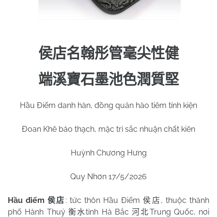
侯店名翰彤管毫尖性健
端溪寶石墨池色潤質堅
Hầu Điếm danh hàn, đồng quản hào tiêm tính kiện
Đoan Khê bảo thạch, mặc trì sắc nhuận chất kiên
Huỳnh Chương Hưng
Quy Nhơn 17/5/2026
Hầu điếm
: tức thôn Hầu Điếm
, thuộc thành
侯店
侯店
phố Hành Thuỷ
tỉnh Hà Bắc
Trung Quốc, nơi
衡水
河北