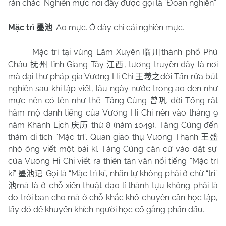
rắn chắc. Nghiên mực nơi đây được gọi là “Đoan nghiễn”
Mặc trì
: Ao mực. Ở đây chỉ cái nghiên mực.
墨池
Mặc trì tại vùng Lâm Xuyên
thành phố Phủ
临川
Châu
tỉnh Giang Tây
, tương truyền đây là nơi
抚州
江西
mà đại thư pháp gia Vương Hi Chi
đời Tấn rửa bút
王羲之
nghiên sau khi tập viết, lâu ngày nước trong ao đen như
mực nên có tên như thế. Tăng Củng
đời Tống rất
曾巩
hâm mộ danh tiếng của Vương Hi Chi nên vào tháng 9
năm Khánh Lịch
thứ 8 (năm 1049), Tăng Củng đến
庆历
thăm di tích “Mặc trì”. Quan giáo thụ Vương Thạnh
王盛
nhờ ông viết một bài kí. Tăng Củng căn cứ vào dật sự
của Vương Hi Chi viết ra thiên tản văn nổi tiếng “Mặc trì
kí”
. Gọi là “Mặc trì kí”, nhãn tự không phải ở chữ “trì”
墨池记
mà là ở chỗ xiển thuật đạo lí thành tựu không phải là
池
do trời ban cho mà ở chỗ khắc khổ chuyên cần học tập,
lấy đó để khuyến khích người học cố gắng phấn đấu.