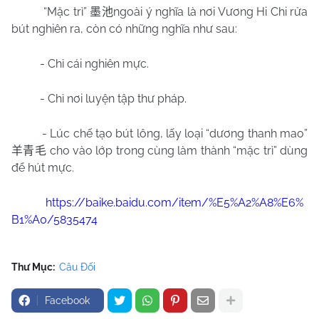
“Mặc trì”
ngoài ý nghĩa là nơi Vương Hi Chi rửa
墨池
bút nghiên ra, còn có những nghĩa như sau:
- Chỉ cái nghiên mực.
- Chỉ nơi luyện tập thư pháp.
- Lúc chế tạo bút lông, lấy loại “dương thanh mao”
cho vào lớp trong cùng làm thành “mặc trì” dùng
羊青毛
để hút mực.
https://baike.baidu.com/item/%E5%A2%A8%E6%
B1%A0/5835474
Thư Mục:
Câu Đối
Facebook