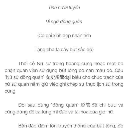
Tĩnh nữ kì luyến
Di ngã đồng quản
(Cô gái xinh đẹp nhàn tĩnh
Tặng cho ta cây bút sắc đỏ)
Thời cổ Nữ sử trong hoàng cung hoặc một bộ
phận quan viên sử dụng bút lông có cán màu đỏ. Câu
“Nữ sử dồng quản”
đại biểu cho chức trách của
女史彤管
nữ sử quan nắm giữ việc ghi chép sự thực lịch sử trong
cung.
Đời sau dùng “đồng quản”
để chỉ bút, và
彤管
cũng dùng để ca tụng mĩ đức và tài hoa của giới nữ.
Bốn đặc điểm lớn truyền thống của bút lông, đó