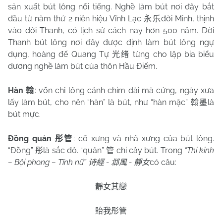
sản xuất bút lông nổi tiếng. Nghề làm bút nơi đây bắt
đầu từ năm thứ 2 niên hiệu Vĩnh Lạc
đời Minh, thịnh
永乐
vào đời Thanh, có lịch sử cách nay hơn 500 năm. Đời
Thanh bút lông nơi đây được định làm bút lông ngự
dụng, hoàng đế Quang Tự
từng cho lập bia biểu
光绪
dương nghề làm bút của thôn Hầu Điếm.
Hàn
: vốn chỉ lông cánh chim dài mà cứng, ngày xưa
翰
lấy làm bút, cho nên “hàn” là bút, như “hàn mặc”
là
翰墨
bút mực.
Đồng quản
: cổ xưng và nhã xưng của bút lông.
彤管
“Đồng”
là sắc đỏ. “quản”
chi cây bút. Trong
“Thi kinh
彤
管
– Bội phong – Tĩnh nữ”
-
-
có câu:
诗經
邶風
靜女
靜女其戀
貽我彤管