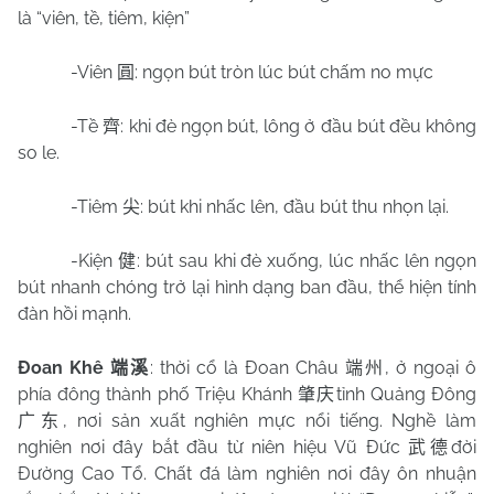
là “viên, tề, tiêm, kiện”
-Viên
: ngọn bút tròn lúc bút chấm no mực
圓
-Tề
: khi đè ngọn bút, lông ở đầu bút đều không
齊
so le.
-Tiêm
: bút khi nhấc lên, đầu bút thu nhọn lại.
尖
-Kiện
: bút sau khi đè xuống, lúc nhấc lên ngọn
健
bút nhanh chóng trở lại hình dạng ban đầu, thể hiện tính
đàn hồi mạnh.
Đoan Khê
: thời cổ là Đoan Châu
, ở ngoại ô
端溪
端州
phía đông thành phố Triệu Khánh
tỉnh Quảng Đông
肇庆
, nơi sản xuất nghiên mực nổi tiếng. Nghề làm
广东
nghiên nơi đây bắt đầu từ niên hiệu Vũ Đức
đời
武德
Đường Cao Tổ. Chất đá làm nghiên nơi đây ôn nhuận