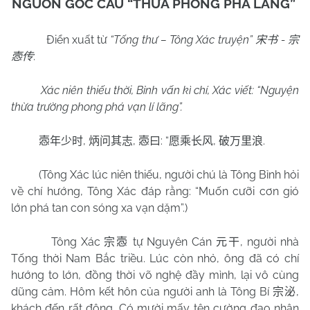
NGUỒN GỐC CÂU “THỪA PHONG PHÁ LÃNG”
Điển xuất từ
“Tống thư – Tông Xác truyện”
-
宋书
宗
:
悫传
Xác niên thiếu thời, Bỉnh vấn kì chí, Xác viết: “Nguyện
thừa trường phong phá vạn lí lãng”.
,
,
: “
,
.
悫年少时
炳问其志
悫曰
愿乘长风
破万里浪
(Tông Xác lúc niên thiếu, người chú là Tông Bỉnh hỏi
về chí hướng, Tông Xác đáp rằng: “Muốn cưỡi cơn gió
lớn phá tan con sóng xa vạn dặm”.)
Tông Xác
tự Nguyên Cán
, người nhà
宗悫
元干
Tống thời Nam Bắc triều. Lúc còn nhỏ, ông đã có chí
hướng to lớn, đồng thời võ nghệ đầy mình, lại vô cùng
dũng cảm. Hôm kết hôn của người anh là Tông Bí
,
宗泌
khách đến rất đông. Có mười mấy tên cường đạo nhân