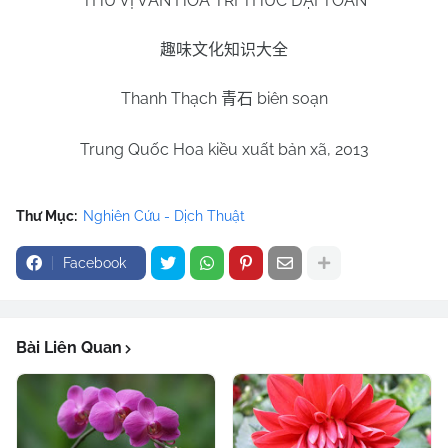
THÚ VỊ VĂN HOÁ TRI THỨC ĐẠI TOÀN
趣味文化知识大全
Thanh Thạch
biên soạn
青石
Trung Quốc Hoa kiều xuất bản xã, 2013
Thư Mục:
Nghiên Cứu - Dịch Thuật
Facebook
Bài Liên Quan