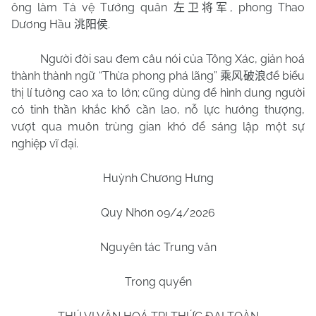
ông làm Tả vệ Tướng quân
, phong Thao
左卫将军
Dương Hầu
.
洮阳侯
Người đời sau đem câu nói của Tông Xác, giản hoá
thành thành ngữ “Thừa phong phá lãng”
để biểu
乘风破浪
thị lí tưởng cao xa to lớn; cũng dùng để hình dung người
có tinh thần khắc khổ cần lao, nỗ lực hướng thượng,
vượt qua muôn trùng gian khó để sáng lập một sự
nghiệp vĩ đại.
Huỳnh Chương Hưng
Quy Nhơn
09/4/2026
Nguyên tác Trung văn
Trong quyển