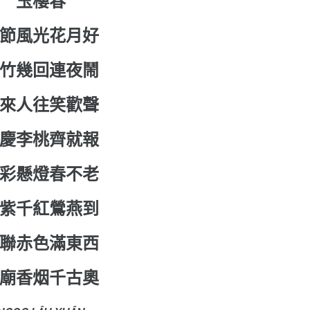
玉樓春
節風光花月好
竹幾回連夜鬧
來人往笑歡聲
慶李桃齊就報
彩懸燈春不老
紫千紅鶯燕到
聯赤色滿東西
廟香烟千古奧