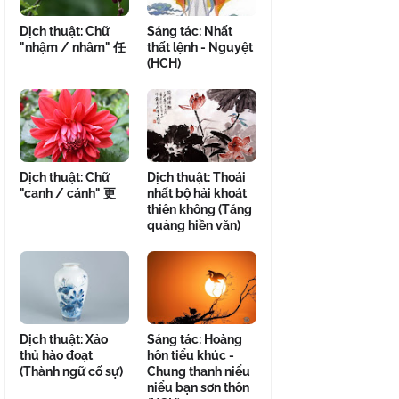
Dịch thuật: Chữ
Sáng tác: Nhất
"nhậm / nhâm" 任
thất lệnh - Nguyệt
(HCH)
Dịch thuật: Chữ
Dịch thuật: Thoái
"canh / cánh" 更
nhất bộ hải khoát
thiên không (Tăng
quảng hiền văn)
Dịch thuật: Xảo
Sáng tác: Hoàng
thủ hào đoạt
hôn tiểu khúc -
(Thành ngữ cố sự)
Chung thanh niểu
niểu bạn sơn thôn