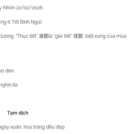
y Nhơn 22/02/2026
ng 6 Tết Bính Ngọ)
 lương. “Thục tiết”
là “giai tiết”
, biệt xưng của mùa
淑節
佳節
reo đèn.
ghìn tía
Tạm dịch
gày xuân, hoa trăng đều đẹp