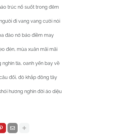
áo trúc nổ suốt trong đêm
người đi vang vang cười nói
hoa đào nở báo điềm may
reo đèn, mùa xuân mãi mãi
nghìn tía, oanh yến bay về
âu đối, đỏ khắp đông tây
hói hương nghìn đời áo diệu