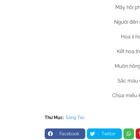
Mấy hồi ph
Người đến 
Hoa lí 
Kết hoa t
Muôn hồng 
Sắc màu c
Chùa miếu k
Thư Mục:
Sáng Tác
Facebook
Twitter