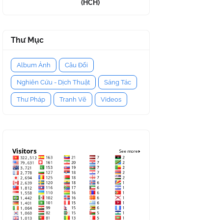
(HCH)
Thư Mục
Album Ảnh
Câu Đối
Nghiên Cứu - Dịch Thuật
Sáng Tác
Thư Pháp
Tranh Vẽ
Videos