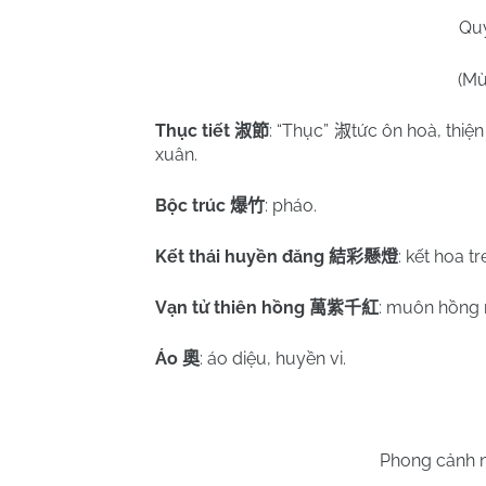
Qu
(Mù
Thục tiết
: “Thục”
tức ôn hoà, thiện
淑節
淑
xuân.
Bộc trúc
: pháo.
爆竹
Kết thái huyền đăng
: kết hoa t
結彩懸燈
Vạn tử thiên hồng
: muôn hồng n
萬紫千紅
Áo
: áo diệu, huyền vi.
奧
Phong cảnh n