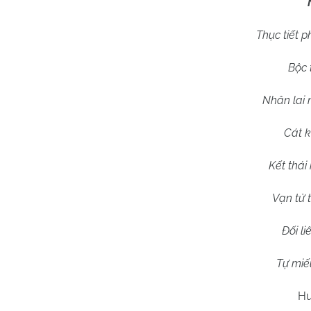
Thục tiết 
Bộc 
Nhân lai 
Cát k
Kết thái
Vạn tử 
Đối l
Tự miế
Hu