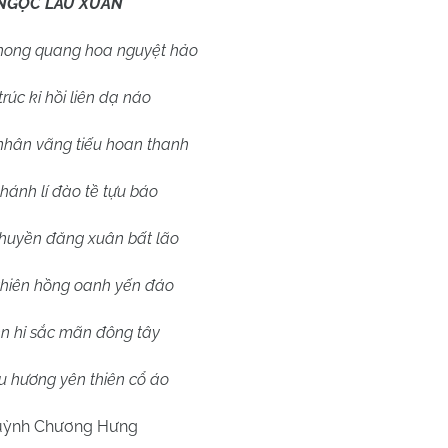
NGỌC LÂU XUÂN
phong quang hoa nguyệt hảo
trúc kỉ hồi liên dạ náo
nhân vãng tiếu hoan thanh
hánh lí đào tề tựu báo
 huyền đăng xuân bất lão
thiên hồng oanh yến đáo
iên hỉ sắc mãn đông tây
u hương yên thiên cổ áo
ỳnh Chương Hưng