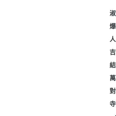
淑
爆
人
吉
結
萬
對
寺