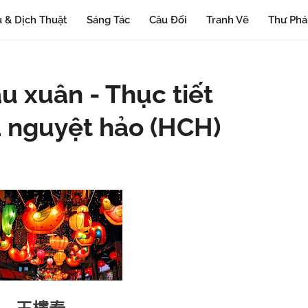
 & Dịch Thuật
Sáng Tác
Câu Đối
Tranh Vẽ
Thư Ph
u xuân - Thục tiết
 nguyệt hảo (HCH)