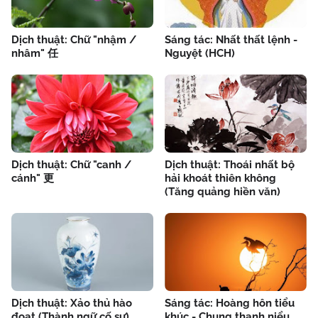
Dịch thuật: Chữ "nhậm /
Sáng tác: Nhất thất lệnh -
nhâm" 任
Nguyệt (HCH)
Dịch thuật: Chữ "canh /
Dịch thuật: Thoái nhất bộ
cánh" 更
hải khoát thiên không
(Tăng quảng hiền văn)
Dịch thuật: Xảo thủ hào
Sáng tác: Hoàng hôn tiểu
đoạt (Thành ngữ cố sự)
khúc - Chung thanh niểu