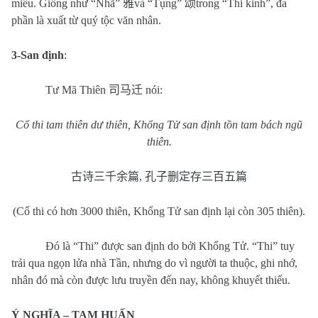
miếu. Giống như “Nhã”
雅
và “Tụng”
颂
trong “Thi kinh”, đa
phần là xuất từ quý tộc văn nhân.
3-San định
:
Tư Mã Thiên
司马迁
nói:
Cổ thi tam thiên dư thiên, Khổng Tử san định tồn tam bách ngũ
thiên.
古诗三千余篇
,
孔子删定存三百五篇
(Cổ thi có hơn 3000 thiên, Khổng Tử san định lại còn 305 thiên).
Đó là “Thi” được san định do bởi Khổng Tử. “Thi” tuy
trải qua ngọn lửa nhà Tần, nhưng do vì người ta thuộc, ghi nhớ,
nhân đó mà còn được lưu truyền đến nay, không khuyết thiếu.
Ý NGHĨA – TAM HUẤN