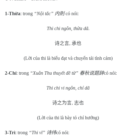
1-Thừa
: trong
“Nội tắc”
内則
có nói:
Thi chi ngôn, thừa dã.
诗之言
,
承也
(Lời của thi là biểu đạt và chuyển tải tình cảm)
2-Chí
: trong
“Xuân Thu thuyết đề từ”
春秋说题辞
có nói:
Thi chi vi ngôn, chí dã
诗之为言
,
志也
(Lời của thi là bày tỏ chí hướng)
3-Trì
: trong
“Thi vĩ”
诗纬
có nói: