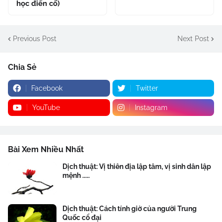
học điển cố)
Previous Post
Next Post
Chia Sẻ
Facebook
Twitter
YouTube
Instagram
Bài Xem Nhiều Nhất
Dịch thuật: Vị thiên địa lập tâm, vị sinh dân lập
mệnh .....
Dịch thuật: Cách tính giờ của người Trung
Quốc cổ đại