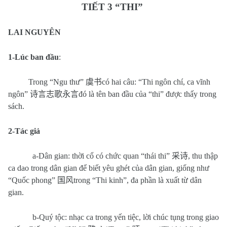
TIẾT 3 “THI”
LAI NGUYÊN
1-Lúc ban đầu
:
Trong “Ngu thư”
虞书
có hai câu: “Thi ngôn chí, ca vĩnh
ngôn”
诗言志歌永言
đó là tên ban đầu của “thi” được thấy trong
sách.
2-Tác giả
a-Dân gian: thời cổ có chức quan “thái thi”
采诗
, thu thập
ca dao trong dân gian để biết yêu ghét của dân gian, giống như
“Quốc phong”
国风
trong “Thi kinh”, đa phần là xuất từ dân
gian.
b-Quý tộc: nhạc ca trong yến tiệc, lời chúc tụng trong giao