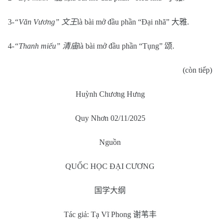
3-
“Văn Vương”
文王
là bài mở đầu phần “Đại nhã”
大雅
.
4-
“Thanh miếu”
清庙
là bài mở đầu phần “Tụng”
颂
.
(còn tiếp)
Huỳnh Chương Hưng
Quy Nhơn 02/11/2025
Nguồn
QUỐC HỌC ĐẠI CƯƠNG
国学大纲
Tác giả: Tạ Vĩ Phong
谢苇丰