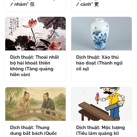
/ nhâm" 任
/ cánh" 更
Dịch thuật: Thoái nhất
Dịch thuật: Xảo thủ
bộ hải khoát thiên
hào đoạt (Thành ngữ
không (Tăng quảng
cố sự)
hiền văn)
Dịch thuật: Thung
Dịch thuật: Mộc tượng
dung bất bách (Quốc
(Tiếu lâm quảng kí)