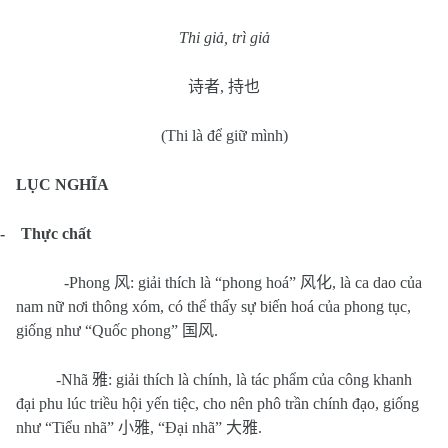
Thi giả, trì giả
诗者
,
持也
(Thi là để giữ mình)
LỤC NGHĨA
-
Thực chất
-Phong
风
: giải thích là “phong hoá”
风化
, là ca dao của
nam nữ nơi thông xóm, có thể thấy sự biến hoá của phong tục,
giống như “Quốc phong”
国风
.
-Nhã
雅
: giải thích là chính, là tác phẩm của công khanh
đại phu lúc triều hội yến tiệc, cho nên phô trần chính đạo, giống
như “Tiểu nhã”
小雅
, “Đại nhã”
大雅
.