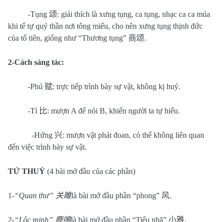
-Tụng
颂
: giải thích là xưng tụng, ca tụng, nhạc ca ca múa
khi tế tự quỷ thần nơi tông miếu, cho nên xưng tụng thịnh đức
của tổ tiên, giống như “Thương tụng”
商颂
.
2-Cách sáng tác:
-Phú
赋
: trực tiếp trình bày sự vật, không kị huý.
-Tỉ
比
: mượn A để nói B, khiến người ta tự hiểu.
-Hứng
兴
: mượn vật phát đoan, có thể không liên quan
đến việc trình bày sự vật.
TỨ THUỶ
(4 bài mở đầu của các phần)
1-
“Quan thư”
关雎
là bài mở đầu phần “phong”
风
.
2-
“Lộc minh”
鹿鳴
là bài mở đầu phần “Tiểu nhã”
小雅
.