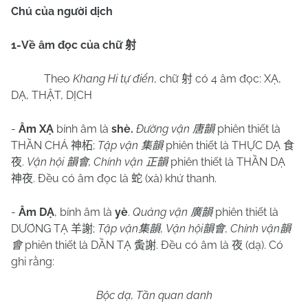
Chú của người dịch
1-Về âm đọc của chữ
射
Theo
Khang Hi tự điển
, chữ
có 4 âm đọc: XẠ,
射
DẠ, THẬT, DỊCH
-
Âm XẠ
bính âm là
shè.
Đường vận
phiên thiết là
唐韻
THẦN CHÁ
;
Tập vận
phiên thiết là THỰC DẠ
神柘
集韻
食
.
Vận hội
, Chính vận
phiên thiết là THẦN DẠ
夜
韻會
正韻
. Đều có âm đọc là
(xà) khứ thanh.
神夜
蛇
-
Âm DẠ
, bính âm là
yè
.
Quảng vận
phiên thiết là
廣韻
DƯƠNG TẠ
;
Tập vận
,
Vận hội
,
Chính vận
羊謝
集韻
韻會
韻
phiên thiết là DẦN TẠ
. Đều có âm là
(dạ). Có
會
夤謝
夜
ghi rằng:
Bộc dạ, Tần quan danh