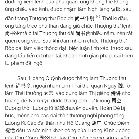
dưới nghiêm lệnh của phủ quan, ông không thể không
ứng chiếu vào kinh, được nhậm làm Nghị lang
, sau
议郎
(1)
dần thăng Thượng thư Bộc dạ
. Thời kì đầu,
尚书仆射
ông từng theo phụ thân đang giữ chức Thượng thư lệnh
mà ở tại Thượng thư đài
nhiều năm, nên rất
尚书令
尚书台
quen công việc. Sau khi đảm nhiệm chức Thượng thư
Bộc dạ, làm việc thông đạt, biện luận tinh xác, trước sau
dâng tấu tiến cử nhân tài, khoan hình giản pháp, cải thiện
tù phạm đãi ngộ.
Sau, Hoàng Quỳnh được thăng làm Thượng thư
lệnh
, ngoại nhậm làm Thái thú quận Nguỵ
, rồi
尚书令
魏
làm Thái thường
, vào cung làm Thị giảng
cho
太常
侍讲
hoàng đế. Năm 151, được thăng làm Tư không
.
司空
Đương thời, Lương Kí
chuyên quyền, Hoàn Đế bị
梁冀
bức, mệnh cho các đại thần thương nghị phong tặng
Lương Kí. Các đại thần như Hồ Quảng
, Chúc Điềm
胡广
đều ra sức nịnh khen công của Lương Kí như công
祝恬
của Chu Công
thời Tây Chu, nên phong sơn xuyên,
周公