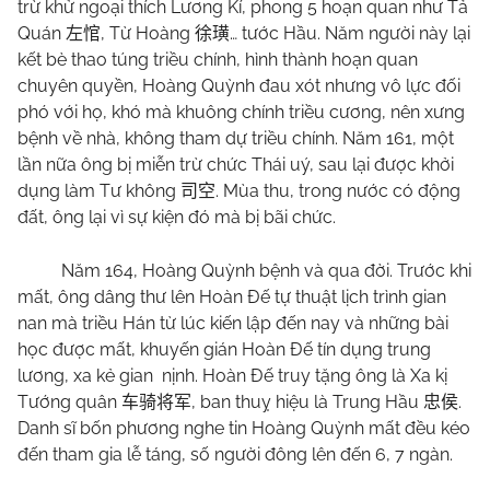
trừ khử ngoại thích Lương Kí, phong 5 hoạn quan như Tả
Quán
, Từ Hoàng
… tước Hầu. Năm người này lại
左悺
徐璜
kết bè thao túng triều chính, hình thành hoạn quan
chuyên quyền, Hoàng Quỳnh đau xót nhưng vô lực đối
phó với họ, khó mà khuông chính triều cương, nên xưng
bệnh về nhà, không tham dự triều chính. Năm 161, một
lần nữa ông bị miễn trừ chức Thái uý, sau lại được khởi
dụng làm Tư không
. Mùa thu, trong nước có động
司空
đất, ông lại vì sự kiện đó mà bị bãi chức.
Năm 164, Hoàng Quỳnh bệnh và qua đời. Trước khi
mất, ông dâng thư lên Hoàn Đế tự thuật lịch trình gian
nan mà triều Hán từ lúc kiến lập đến nay và những bài
học được mất, khuyến gián Hoàn Đế tín dụng trung
lương, xa kẻ gian
nịnh. Hoàn Đế truy tặng ông là Xa kị
Tướng quân
, ban thuỵ hiệu là Trung Hầu
.
车骑将军
忠侯
Danh sĩ bốn phương nghe tin Hoàng Quỳnh mất đều kéo
đến tham gia lễ táng, số người đông lên đến 6, 7 ngàn.