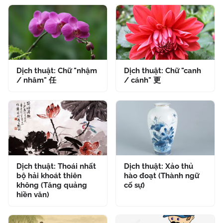
Dịch thuật: Chữ "nhậm
Dịch thuật: Chữ "canh
/ nhâm" 任
/ cánh" 更
Dịch thuật: Thoái nhất
Dịch thuật: Xảo thủ
bộ hải khoát thiên
hào đoạt (Thành ngữ
không (Tăng quảng
cố sự)
hiền văn)