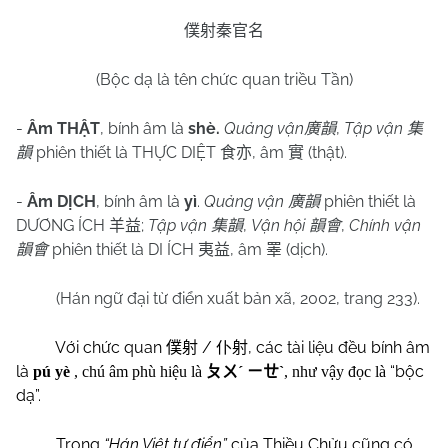
僕射秦官名
(Bộc dạ là tên chức quan triều Tần)
-
Âm THẬT
, bính âm là
shè.
Quảng vận
,
Tập vận
廣韻
集
phiên thiết là THỰC DIỆT
, âm
(thật).
韻
食亦
實
-
Âm DỊCH
, bính âm là
yì
.
Quảng vận
phiên thiết là
廣韻
DƯƠNG ÍCH
;
Tập vận
,
Vận hội
,
Chính vận
羊益
集韻
韻會
phiên thiết là DI ÍCH
, âm
(dịch).
韻會
夷益
睪
(Hán ngữ đại từ điển xuất bản xã, 2002, trang 233).
Với chức quan
/
, các tài liệu đều bính âm
僕射
仆射
là
“bộc
pú yè
, chú âm phù hiệu là
ㄆㄨ
ˊ
ㄧㄝ
ˋ
, như vậy đọc là
dạ”.
Trong
“Hán Việt tự điển”
của Thiều Chửu cũng có