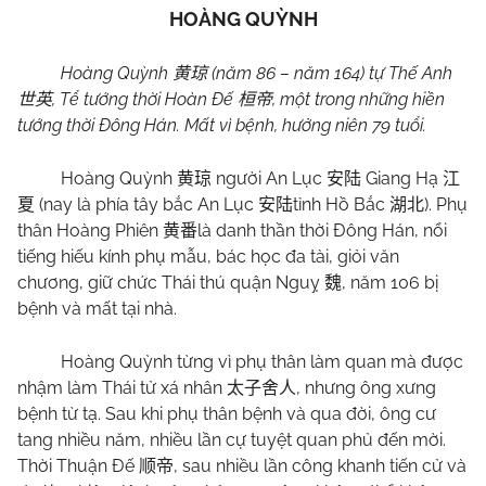
HOÀNG QUỲNH
Hoàng Quỳnh
(năm 86 – năm 164) tự Thế Anh
黄琼
, Tể tướng thời Hoàn Đế
, một trong những hiền
世英
桓帝
tướng thời Đông Hán. Mất vì bệnh, hưởng niên 79 tuổi.
Hoàng Quỳnh
người An Lục
Giang Hạ
黄琼
安陆
江
(nay là phía tây bắc An Lục
tỉnh Hồ Bắc
). Phụ
夏
安陆
湖北
thân Hoàng Phiên
là danh thần thời Đông Hán, nổi
黄番
tiếng hiếu kính phụ mẫu, bác học đa tài, giỏi văn
chương, giữ chức Thái thú quận Nguỵ
, năm 106 bị
魏
bệnh và mất tại nhà.
Hoàng Quỳnh từng vì phụ thân làm quan mà được
nhậm làm Thái tử xá nhân
, nhưng ông xưng
太子舍人
bệnh từ tạ. Sau khi phụ thân bệnh và qua đời, ông cư
tang nhiều năm, nhiều lần cự tuyệt quan phủ đến mời.
Thời Thuận Đế
, sau nhiều lần công khanh tiến cử và
顺帝