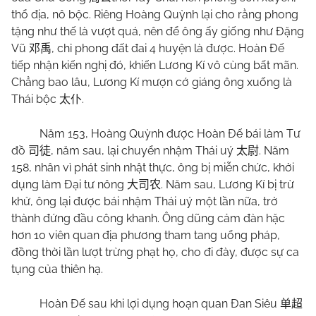
thổ địa, nô bộc. Riêng Hoàng Quỳnh lại cho rằng phong
tặng như thế là vượt quá, nên để ông ấy giống như Đặng
Vũ
, chỉ phong đất đai 4 huyện là được. Hoàn Đế
邓禹
tiếp nhận kiến nghị đó, khiến Lương Kí vô cùng bất mãn.
Chẳng bao lâu, Lương Kí mượn cớ giáng ông xuống là
Thái bộc
.
太仆
Năm 153, Hoàng Quỳnh được Hoàn Đế bái làm Tư
đồ
, năm sau, lại chuyển nhậm Thái uý
. Năm
司徒
太尉
158, nhân vì phát sinh nhật thực, ông bị miễn chức, khởi
dụng làm Đại tư nông
. Năm sau, Lương Kí bị trừ
大司农
khử, ông lại được bái nhậm Thái uý một lần nữa, trở
thành đứng đầu công khanh. Ông dũng cảm đàn hặc
hơn 10 viên quan địa phương tham tang uổng pháp,
đồng thời lần lượt trừng phạt họ, cho đi đày, được sự ca
tụng của thiên hạ.
Hoàn Đế sau khi lợi dụng hoạn quan Đan Siêu
单超