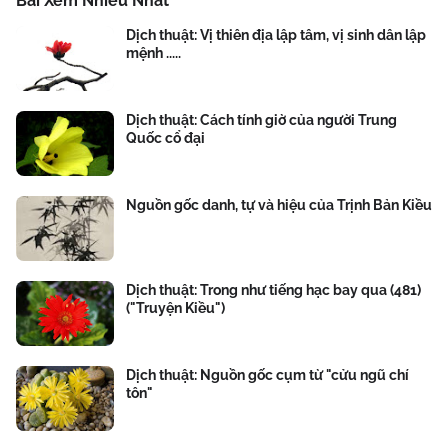
Bài Xem Nhiều Nhất
Dịch thuật: Vị thiên địa lập tâm, vị sinh dân lập
mệnh .....
Dịch thuật: Cách tính giờ của người Trung
Quốc cổ đại
Nguồn gốc danh, tự và hiệu của Trịnh Bản Kiều
Dịch thuật: Trong như tiếng hạc bay qua (481)
("Truyện Kiều")
Dịch thuật: Nguồn gốc cụm từ "cửu ngũ chí
tôn"