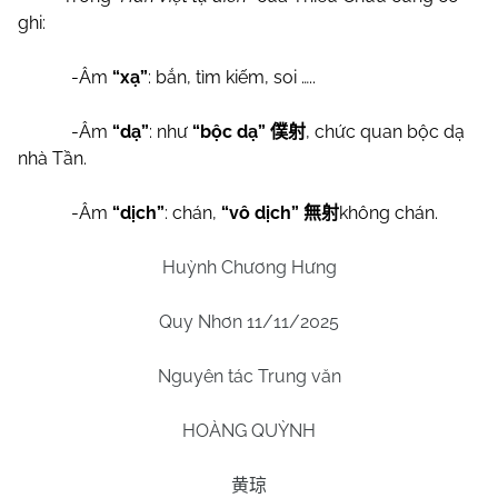
ghi:
-Âm
“xạ”
: bắn, tìm kiếm, soi …..
-Âm
“dạ”
: như
“bộc dạ”
, chức quan bộc dạ
僕射
nhà Tần.
-Âm
“dịch”
: chán,
“vô dịch”
không chán.
無射
Huỳnh Chương Hưng
Quy Nhơn 11/11/2025
Nguyên tác Trung văn
HOÀNG QUỲNH
黄琼