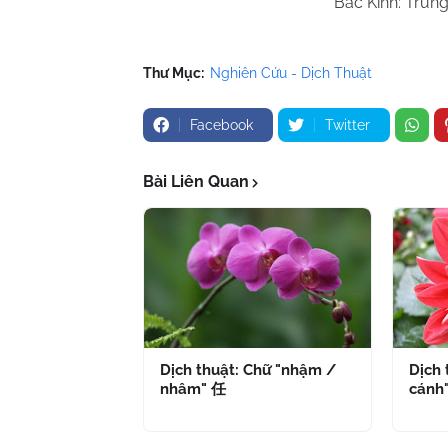
Bắc Kinh: Trun
Thư Mục:
Nghiên Cứu - Dịch Thuật
Facebook
Twitter
Bài Liên Quan
Dịch thuật: Chữ "nhậm /
Dịch 
nhâm" 任
cánh