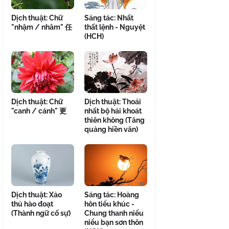
Dịch thuật: Chữ
Sáng tác: Nhất
"nhậm / nhâm" 任
thất lệnh - Nguyệt
(HCH)
Dịch thuật: Chữ
Dịch thuật: Thoái
"canh / cánh" 更
nhất bộ hải khoát
thiên không (Tăng
quảng hiền văn)
Dịch thuật: Xảo
Sáng tác: Hoàng
thủ hào đoạt
hôn tiểu khúc -
(Thành ngữ cố sự)
Chung thanh niểu
niểu bạn sơn thôn