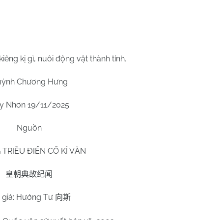
êng kị gì, nuôi động vật thành tính.
ỳnh Chương Hưng
y Nhơn 19/11/2025
Nguồn
TRIỀU ĐIỂN CỐ KỈ VĂN
皇朝典故纪闻
 giả: Hướng Tư
向斯