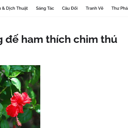
 & Dịch Thuật
Sáng Tác
Câu Đối
Tranh Vẽ
Thư Ph
g đế ham thích chim thú