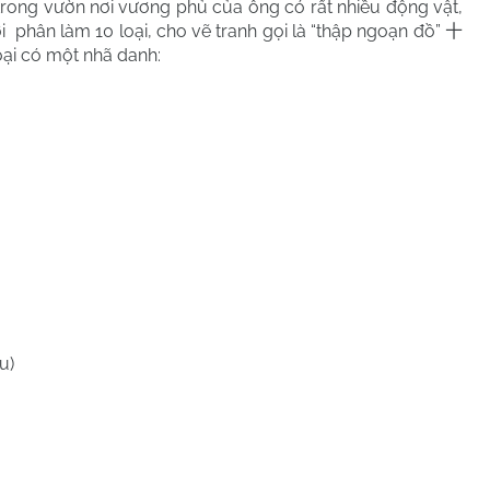
 trong vườn nơi vương phủ của ông có rất nhiều động vật,
ời
phân làm 10 loại, cho vẽ tranh gọi là “thập ngoạn đồ”
十
oại có một nhã danh:
u)