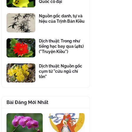
Quốc cổ đại
Nguồn gốc danh, tự và
hiệu của Trịnh Bản Kiều
Dịch thuật: Trong như
tiếng hạc bay qua (481)
("Truyện Kiều")
Dịch thuật: Nguồn gốc
cụm từ "cửu ngũ chí
tôn"
Bài Đăng Mới Nhất