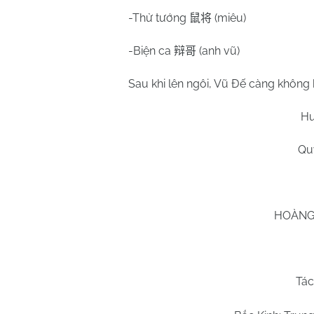
-Thử tướng
(miêu)
鼠将
-Biện ca
(anh vũ)
辩哥
Sau khi lên ngôi, Vũ Đế càng không ki
Hu
Qu
HOÀNG 
Tác