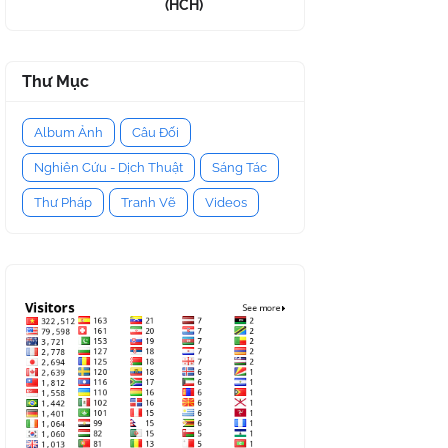
(HCH)
Thư Mục
Album Ảnh
Câu Đối
Nghiên Cứu - Dịch Thuật
Sáng Tác
Thư Pháp
Tranh Vẽ
Videos