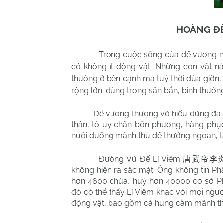
HOÀNG ĐẾ
Trong cuộc sống của đế vương nơi 
có không ít động vật. Những con vật n
thường ở bên cạnh mà tuỳ thời đùa giỡn,
rộng lớn. dùng trong săn bắn, bình thườn
Đế vương thượng võ hiếu dũng đa p
thân, tỏ uy chấn bốn phương, hàng phục
nuôi dưỡng mãnh thú để thưởng ngoạn, tă
Đường Vũ Đế Lí Viêm
唐武帝李
không hiện ra sắc mặt. Ông không tin Ph
hơn 4600 chùa, huỷ hơn 40000 cơ sở Phậ
đó có thể thấy Lí Viêm khác với mọi người
động vật, bao gồm cả hung cầm mãnh th