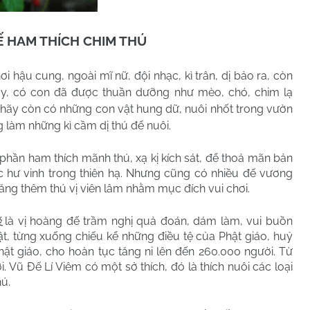
 HAM THÍCH CHIM THÚ
hậu cung, ngoài mĩ nữ, đội nhạc, kì trân, dị bảo ra, còn
ày, có con đã được thuần dưỡng như mèo, chó, chim lạ
 hãy còn có những con vật hung dữ, nuôi nhốt trong vườn
g làm những kì cầm dị thú để nuôi.
hần ham thích mãnh thú, xạ kị kích sát, để thoả mãn bản
 hư vinh trong thiên hạ. Nhưng cũng có nhiều đế vương
ng thêm thú vị viên lâm nhằm mục đích vui chơi.
là vị hoàng đế trầm nghị quả đoán, dám làm, vui buồn
炎
ật, từng xuống chiếu kể những điều tệ của Phật giáo, huỷ
t giáo, cho hoàn tục tăng ni lên đến 260.000 người. Từ
. Vũ Đế Lí Viêm có một sở thích, đó là thích nuôi các loại
ú.