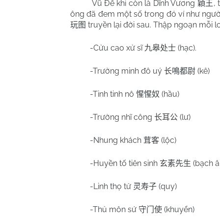
Vũ Đế khi còn là Dĩnh Vương
,
穎王
ông đã đem một số trong đó ví như ngư
truyền lại đời sau. Thập ngoạn mỗi l
玩图
-Cửu cao xử sĩ
(hạc).
九皋处士
-Trường minh đô uý
(kê)
长鳴都尉
-Tinh tinh nô
(hầu)
惺惺奴
-Trường nhĩ công
(lư)
长耳公
-Nhung khách
(lộc)
茸客
-Huyền tố tiên sinh
(bạch â
玄素先生
-Linh thọ tử
(quy)
灵寿子
-Thủ môn sứ
(khuyển)
守门使