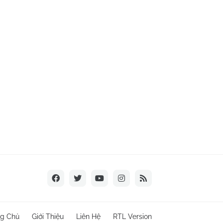
ng Chủ
Giới Thiệu
Liên Hệ
RTL Version