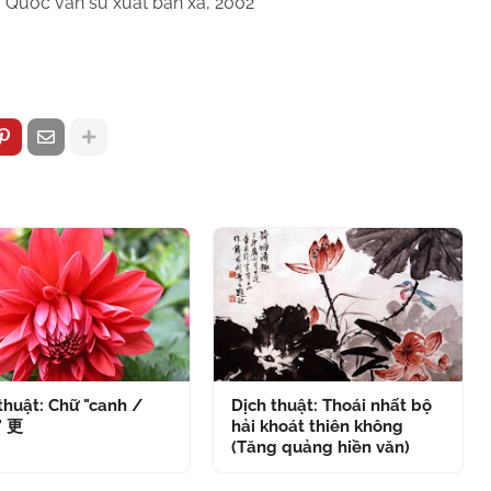
g Quốc văn sử xuất bản xã, 2002
thuật: Chữ "canh /
Dịch thuật: Thoái nhất bộ
" 更
hải khoát thiên không
(Tăng quảng hiền văn)