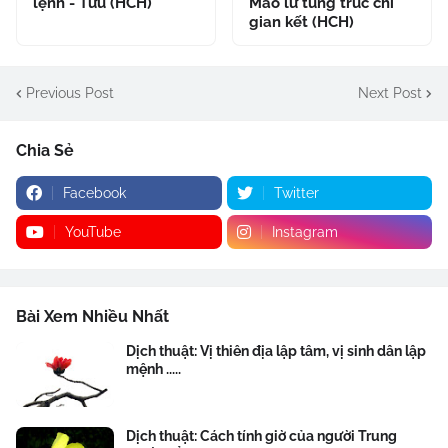
lệnh - Tửu (HCH)
Mao lư tùng trúc chi
gian kết (HCH)
Previous Post
Next Post
Chia Sẻ
Facebook
Twitter
YouTube
Instagram
Bài Xem Nhiều Nhất
Dịch thuật: Vị thiên địa lập tâm, vị sinh dân lập
mệnh .....
Dịch thuật: Cách tính giờ của người Trung