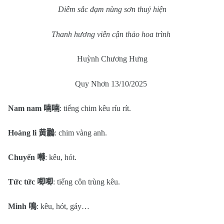
Diễm sắc đạm nùng sơn thuỷ hiện
Thanh hương viễn cận thảo hoa trình
Huỳnh Chương Hưng
Quy Nhơn 13/10/2025
Nam nam
喃喃
: tiếng chim kêu ríu rít.
Hoàng li
黄鸝
: chim vàng anh.
Chuyển
囀
: kêu, hót.
Tức tức
唧唧
: tiếng côn trùng kêu.
Minh
鳴
: kêu, hót, gáy…