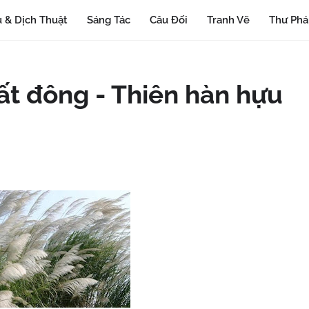
 & Dịch Thuật
Sáng Tác
Câu Đối
Tranh Vẽ
Thư Ph
ất đông - Thiên hàn hựu