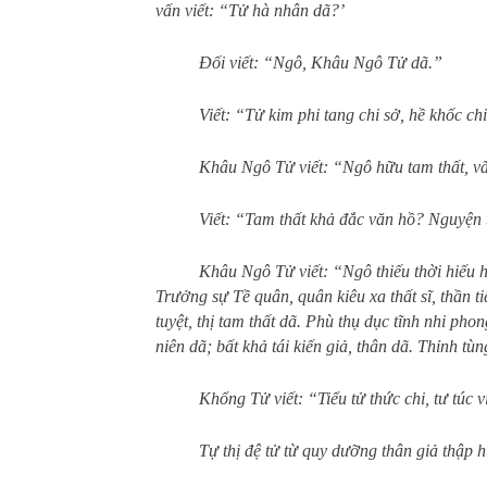
vấn viết: “Tử hà nhân dã?’
Đối viết: “Ngô, Khâu Ngô Tử dã.”
Viết: “Tử kim phi tang chi sở, hề khốc ch
Khâu Ngô Tử viết: “Ngô hữu tam thất, vãn
Viết: “Tam thất khả đắc văn hồ? Nguyện 
Khâu Ngô Tử viết: “Ngô thiếu thời hiếu họ
Trưởng sự Tề quân, quân kiêu xa thất sĩ, thần tiế
tuyệt, thị tam thất dã. Phù thụ dục tĩnh nhi phon
niên dã; bất khả tái kiến giả, thân dã. Thỉnh tùn
Khổng Tử viết: “Tiểu tử thức chi, tư túc vi
Tự thị đệ tử từ quy dưỡng thân giả thập 