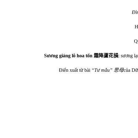
Đìn
H
Q
Sương giáng lô hoa tổn
霜降蘆花損
: sương l
Điển xuất từ bài
“Tư mẫu”
思母
của D