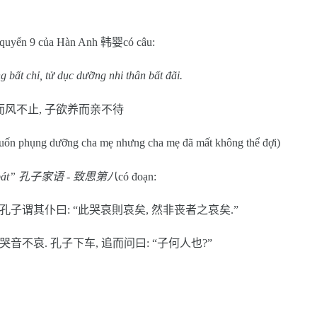
quyển 9 của Hàn Anh
韩婴
có câu:
g bất chỉ, tử dục dưỡng nhi thân bất đãi.
而风不止
,
子欲养而亲不待
uốn phụng dưỡng cha mẹ nhưng cha mẹ đã mất không thể đợi)
bát”
孔子家语
-
致思第八
có đoạn:
孔子谓其仆曰
: “
此哭哀則哀矣
,
然非丧者之哀矣
.”
哭音不哀
.
孔子下车
,
追而问曰
: “
子何人也
?”