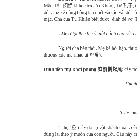
Mẫn Tổn
闵损
là học trò của Khổng Tử
孔子
, 
đến, mẹ kế dùng bông lau nhét vào áo vải để 
mặc. Cha của Tử Khiên biết được, định để vợ. 
-
Mẹ ở lại thì chỉ có một mình con rét, 
Người cha bèn thôi. Mẹ kế hối hận, thư
thương của mẹ (mẫu ái
母爱
).
Đình tiền thụ khởi phong
庭前樹起風
: cây tr
Thụ dụ
(Cây muố
“Thụ”
樹
(cây) là sự vật khách quan, c
dừng lại theo ý muốn của con người. Câu này 