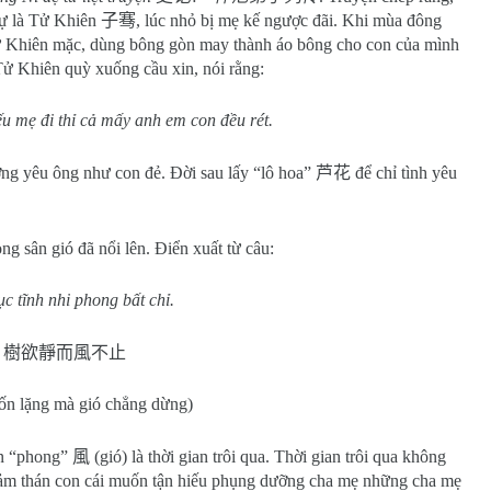
tự là Tử Khiên
子骞
, lúc nhỏ bị mẹ kế ngược đãi. Khi mùa đông
Tử Khiên mặc, dùng bông gòn may thành áo bông cho con của mình
Tử Khiên quỳ xuống cầu xin, nói rằng:
nếu mẹ đi thỉ cả mấy anh em con đều rét.
ơng yêu ông như con đẻ. Đời sau lấy “lô hoa”
芦花
để chỉ tình yêu
ong sân gió đã nổi lên. Điển xuất từ câu:
c tĩnh nhi phong bất chỉ.
樹欲靜而風不止
n lặng mà gió chẳng dừng)
òn “phong”
風
(gió) là thời gian trôi qua. Thời gian trôi qua không
cảm thán con cái muốn tận hiếu phụng dưỡng cha mẹ những cha mẹ