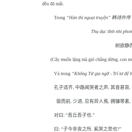
đều đã mất.
Trong
“Hàn thi ngoại truyện”
韩诗外传
Thụ dục tĩnh nhi phon
树欲静
(Cây muốn lặng mà gió chẳng dừng, con m
Và trong
“Khổng Tử gia ngữ - Trí tư đệ 
孔子适齐
,
中路闻哭者之声
,
其音甚哀
.
驱而前
,
少进
,
见有异人焉
,
拥镰帯素
,
对曰
: “
吾丘吾子也
.”
曰
: “
子今非丧之所
,
奚哭之悲也
?”