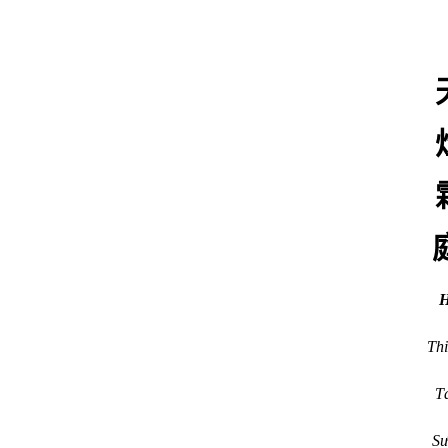
Thi
T
Sư