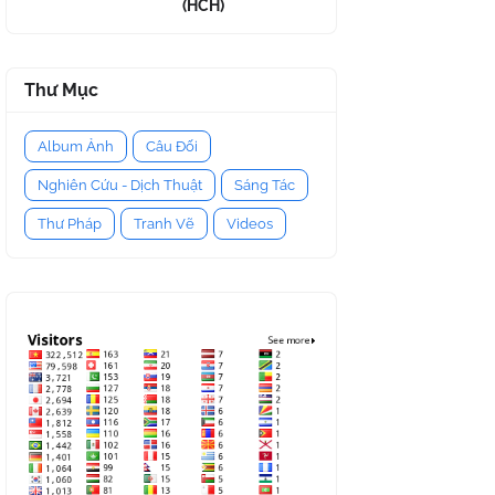
(HCH)
Thư Mục
Album Ảnh
Câu Đối
Nghiên Cứu - Dịch Thuật
Sáng Tác
Thư Pháp
Tranh Vẽ
Videos