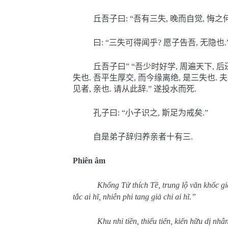
丘吾子曰
: “
吾有三失
,
晚而自觉
,
悔之
曰
: “
三失可得闻乎
?
愿子告吾
,
无隐也
.
丘吾子曰
” “
吾少时好学
,
周遍天下
,
后
失也
.
吾平生厚交
,
而今缘离绝
,
是三失也
.
夫
见者
,
亲也
.
请从此辞
.”
遂投水而死
.
孔子曰
: “
小子识之
,
斯足为戒矣
.”
自是弟子辞归养亲者十有三
.
Phiên âm
Khổng Tử thích Tề, trung lộ văn khốc gi
tắc ai hĩ, nhiên phi tang giả chi ai hĩ.”
Khu nhi tiền, thiểu tiến, kiến hữu dị nh