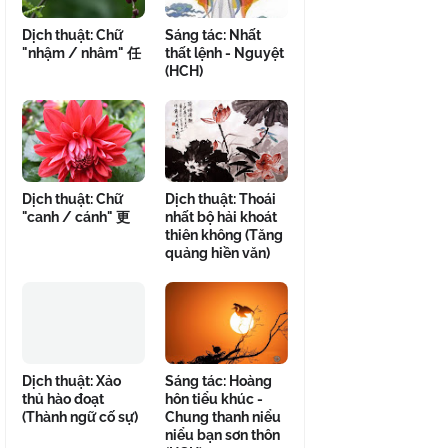
Dịch thuật: Chữ
Sáng tác: Nhất
"nhậm / nhâm" 任
thất lệnh - Nguyệt
(HCH)
Dịch thuật: Chữ
Dịch thuật: Thoái
"canh / cánh" 更
nhất bộ hải khoát
thiên không (Tăng
quảng hiền văn)
Dịch thuật: Xảo
Sáng tác: Hoàng
thủ hào đoạt
hôn tiểu khúc -
(Thành ngữ cố sự)
Chung thanh niểu
niểu bạn sơn thôn