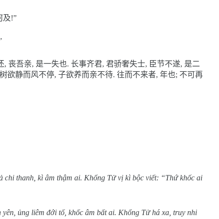
何及
!”
”
还
,
丧吾亲
,
是一失也
.
长事齐君
,
君骄奢失士
,
臣节不遂
,
是二
树欲静而风不停
,
子欲养而亲不待
.
往而不来者
,
年也
;
不可再
ả chi thanh, kì âm thậm ai. Khổng Tử vị kì bộc viết: “Thứ khốc ai
ân yên, ủng liêm đới tố, khốc âm bất ai. Khổng Tử há xa, truy nhi