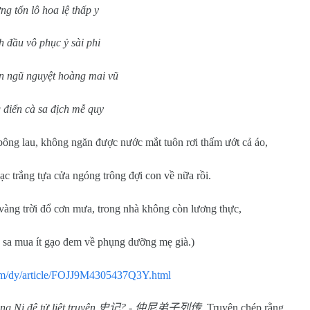
ng tổn lô hoa lệ thấp y
 đầu vô phục ỷ sài phi
n ngũ nguyệt hoàng mai vũ
 điển cà sa địch mễ quy
bông lau, không ngăn được nước mắt tuôn rơi thấm ướt cả áo,
c trắng tựa cửa ngóng trông đợi con về nữa rồi.
àng trời đổ cơn mưa, trong nhà không còn lương thực,
 sa mua ít gạo đem về phụng dưỡng mẹ già.)
om/dy/article/FOJJ9M4305437Q3Y.html
ng Ni đệ tử liệt truyện
史记
? -
仲尼弟子列传
. Truyện chép rằng,