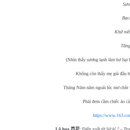
Sươ
Bạch
Khứ niê
Tằng
(Nhìn thấy sương lạnh làm hư hại 
Không còn thấy mẹ già đầu bạ
Tháng Năm năm ngoái lúc mơ chín v
Phải đem cầm chiếc áo cà
https://www.163.c
Lô hoa
芦花
: Điển xuất từ
Sử kí ? – Trọ