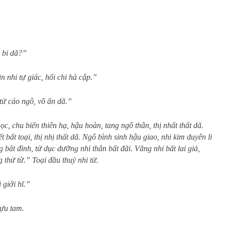
i bi dã?”
 nhi tự giác, hối chi hà cập.”
tử cáo ngô, vô ẩn dã.”
c, chu biến thiên hạ, hậu hoàn, tang ngô thân, thị nhất thất dã.
t bất toại, thị nhị thất dã. Ngô bình sinh hậu giao, nhi kim duyên li
g bất đình, tử dục dưỡng nhi thân bất đãi. Vãng nhi bất lai giả,
g thử từ.” Toại đầu thuỷ nhi tử.
 giới hĩ.”
hựu tam.