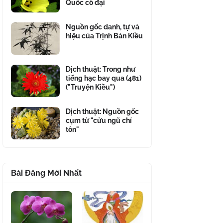
Quốc cổ đại
Nguồn gốc danh, tự và
hiệu của Trịnh Bản Kiều
Dịch thuật: Trong như
tiếng hạc bay qua (481)
("Truyện Kiều")
Dịch thuật: Nguồn gốc
cụm từ "cửu ngũ chí
tôn"
Bài Đăng Mới Nhất