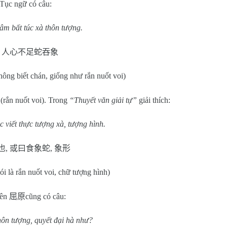
 Tục ngữ có câu:
âm bất túc xà thôn tượng.
人心不足蛇吞象
ông biết chán, giống như rắn nuốt voi)
(rắn nuốt voi). Trong
“Thuyết văn giải tự”
giải thích:
c viết thực tượng xà, tượng hình.
也
,
或曰食象蛇
,
象形
ói là rắn nuốt voi, chữ tượng hình)
yên
屈原
cũng có câu:
hôn tượng, quyết đại hà như?