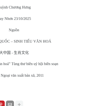
uỳnh Chương Hưng
uy Nhơn 23/10/2025
Nguồn
QUỐC – SINH TIẾU VĂN HOÁ
大中国
-
生肖文化
n hoá” Tùng thư biên uỷ hội biên soạn
 Ngoại văn xuất bản xã, 2011