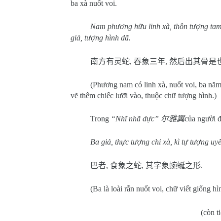
ba xà nuốt voi.
Nam phương hữu linh xà, thôn tượng tam ni
giả, tượng hình dã.
南方有灵蛇
,
吞象三年
,
然后出其骨是
(Phương nam có linh xà, nuốt voi, ba năm
vẽ thêm chiếc lưỡi vào, thuộc chữ tượng hình.)
Trong
“Nhĩ nhã dực”
尔雅翼
của người đ
Ba giả, thực tượng chi xà, kì tự tượng uyể
巴者
,
食象之蛇
,
其字象蜿蜒之形
.
(Ba là loài rắn nuốt voi, chữ viết giống h
(còn t