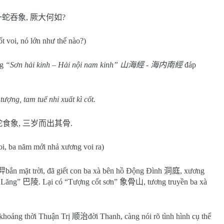
一蛇吞象
,
厥大何如
?
t voi, nó lớn như thế nào?)
ng
“Sơn hải kinh – Hải nội nam kinh”
山海經
-
海内南經
đáp
tượng, tam tuế nhi xuất kì cốt.
蛇食象
,
三岁而出其骨
.
oi, ba năm mới nhả xương voi ra)
羿
bắn mặt trời, đã giết con ba xà bên hồ Động Đình
洞庭
, xương
a Lăng”
巴陵
. Lại có “Tượng cổt sơn”
象骨山
, tương truyền ba xà
 khoảng thời Thuận Trị
顺治
đời Thanh, càng nói rõ tình hình cụ thể