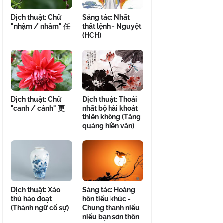
Dịch thuật: Chữ
Sáng tác: Nhất
"nhậm / nhâm" 任
thất lệnh - Nguyệt
(HCH)
Dịch thuật: Chữ
Dịch thuật: Thoái
"canh / cánh" 更
nhất bộ hải khoát
thiên không (Tăng
quảng hiền văn)
Dịch thuật: Xảo
Sáng tác: Hoàng
thủ hào đoạt
hôn tiểu khúc -
(Thành ngữ cố sự)
Chung thanh niểu
niểu bạn sơn thôn