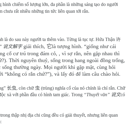
hình chiếm số lượng lớn, đa phần là những sáng tạo do người
m chưa rất nhiều những tin tức liên quan tới rắn.
nh là do sau này người ta thêm vào. Từng là tục tự. Hứa Thận
许
giải thích,
它
là tượng hình. “giống như cái
ự”
说文解字
g cổ cư trú trong đám cỏ, , vì sợ rắn, nên gặp nhau thì
ứ?). Thời nguyên thuỷ, sống trong hang ngoài đồng trống,
uộc sống thường ngày. Mọi người khi gặp mặt, cùng hỏi
i “không có rắn chứ?”), và lấy đó để làm câu chào hỏi.
ùng”
长虫
, còn chữ
虫
(trùng) nghĩa cổ của nó chính là chỉ rắn. Chữ
 độc xà với phần đầu có hình tam giác. Trong
“Thuyết văn”
说文
có
rong thập nhị địa chi cũng đều có giải thuyết, nhưng liên quan
: