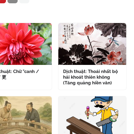
thuật: Chữ "canh /
Dịch thuật: Thoái nhất bộ
" 更
hải khoát thiên không
(Tăng quảng hiền văn)