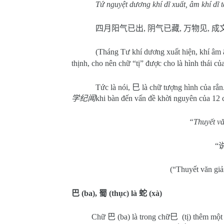
Tứ nguyệt dương khí dĩ xuất, âm khí dĩ t
四月阳气已出
,
阴气已藏
,
万物见
,
成
(Tháng Tư khí dương xuất hiện, khí âm ẩ
thịnh, cho nên chữ “tị” được cho là hình thái củ
Tức là nói,
巳
là chữ tượng hình của r
学纪闻
khi bàn đến vấn đề khời nguyên của 12 
“Thuyết văn
“
(“Thuyết văn giải
巴
(ba),
蜀
(thục) là
蛇
(xà)
Chữ
巴
(ba) là trong chữ
巳
(tị) thêm mộ