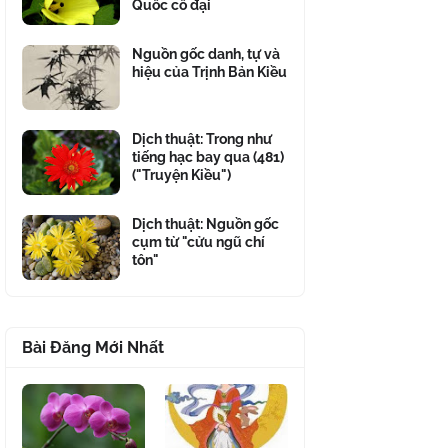
Quốc cổ đại
Nguồn gốc danh, tự và
hiệu của Trịnh Bản Kiều
Dịch thuật: Trong như
tiếng hạc bay qua (481)
("Truyện Kiều")
Dịch thuật: Nguồn gốc
cụm từ "cửu ngũ chí
tôn"
Bài Đăng Mới Nhất