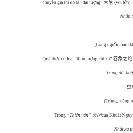
chuyên gia thì đó là “đại tượng”
大象
(voi lớn).
Nhân t
(Lòng người tham kh
Quả thực có loại “thôn tượng chi xà”
吞象之蛇
Trùng dã, hoặ
虫
(Trùng,
cũng n
Trong
“Thiên vấn”
天问
của Khuất Ngu
Nhất xà t