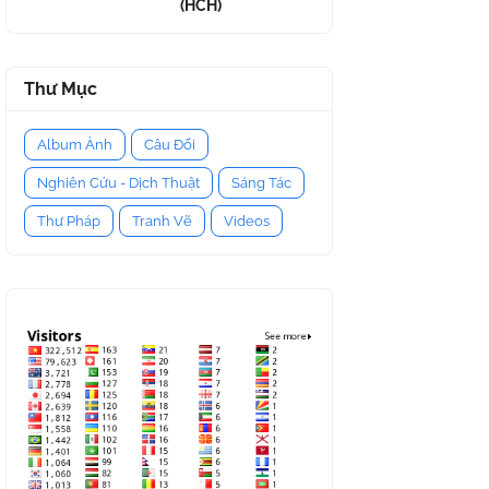
(HCH)
Thư Mục
Album Ảnh
Câu Đối
Nghiên Cứu - Dịch Thuật
Sáng Tác
Thư Pháp
Tranh Vẽ
Videos