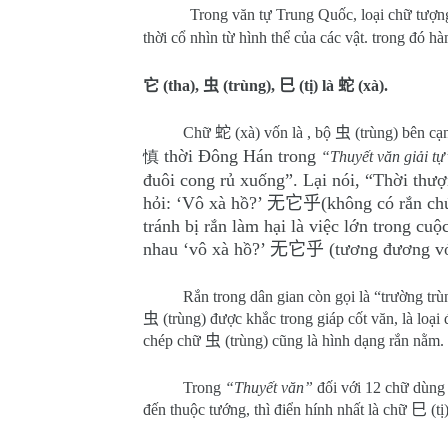
Trong văn tự Trung Quốc, loại chữ tượng 
thời cổ nhìn từ hình thể của các vật. trong đó hà
它
(tha),
虫
(trùng),
巳
(tị) là
蛇
(xà).
Chữ
蛇
(xà) vốn là , bộ
虫
(trùng) bên cạ
thời Đông Hán trong
慎
“Thuyết văn giải t
đuôi cong rủ xuống”. Lại nói, “Thời thượn
hỏi: ‘Vô xà hồ?’
无它乎
(không có rắn ch
tránh bị rắn làm hại là việc lớn trong c
nhau ‘vô xà hồ?’
无它乎
(tương đương vớ
Rắn trong dân gian còn gọi là “trường tr
虫
(trùng) được khắc trong giáp cốt văn, là loại
chép chữ
虫
(trùng) cũng là hình dạng rắn nằm.
Trong
“Thuyết văn”
đối với 12 chữ dùng t
đến thuộc tướng, thì điển hính nhất là chữ
巳
(tị)