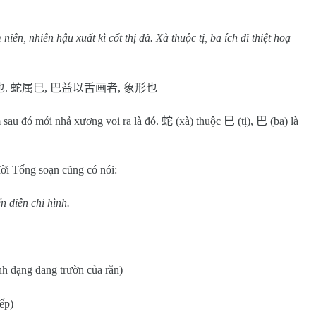
ên, nhiên hậu xuất kì cốt thị dã. Xà thuộc tị, ba ích dĩ thiệt hoạ
也
.
蛇属巳
,
巴益以舌画者
,
象形也
 sau đó mới nhả xương voi ra là đó.
蛇
(xà) thuộc
巳
(tị),
巴
(ba) là
ời Tống soạn cũng có nói:
n diên chi hình.
ình dạng đang trườn của rắn)
iếp)