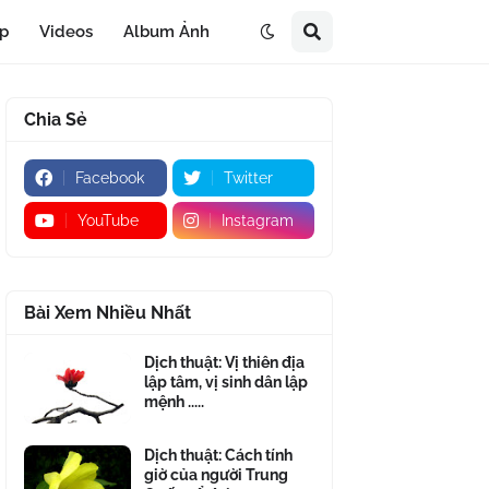
áp
Videos
Album Ảnh
Chia Sẻ
Facebook
Twitter
YouTube
Instagram
Bài Xem Nhiều Nhất
Dịch thuật: Vị thiên địa
lập tâm, vị sinh dân lập
mệnh .....
Dịch thuật: Cách tính
giờ của người Trung