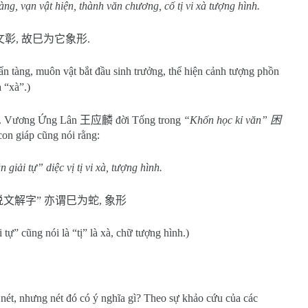
àng, vạn vật hiện, thành văn chương, cố tị vi xà tượng hình.
文彰
,
故巳为它象形
.
n tàng, muôn vật bắt đầu sinh trưởng, thể hiện cảnh tượng phồn
a “xà”.)
ắn. Vương Ứng Lân
王应麟
đời Tống trong
“Khốn học kỉ văn”
困
con giáp cũng nói rằng:
 giải tự” diệc vị tị vi xà, tượng hình.
说文解字
”
亦谓巳为蛇
,
象形
 tự” cũng nói là “tị” là xà, chữ tượng hình.)
t nét, nhưng nét đó có ý nghĩa gì? Theo sự khảo cứu của các