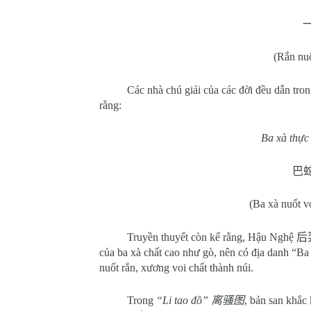
(Rắn nuố
Các nhà chú giải của các đời đều dẫn tro
rằng:
Ba xà thực 
巴
(Ba xà nuốt v
Truyền thuyết còn kể rằng, Hậu Nghệ
后
của ba xà chất cao như gò, nên có địa danh “B
nuốt rắn, xương voi chất thành núi.
Trong
“Li tao đồ”
离骚图
, bản san khắc