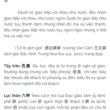
.
壞
(Quân tử giao tiếp với nhau như nước, tiểu nhân
giao tiếp với nhau như rượu ngon. Quân tử giao tiếp như
nước tuy thanh đạm nhưng nhân đó mà sự việc thành,
tiểu nhân giao tiếp như rượu tuy ngon ngọt nhưng vì thế
mà sự việc hư.)
(
“Lễ kí dịch giải”
Vương Văn Cẩm
禮記譯解
王文錦
dịch giải. Bắc Kinh: Trung Hoa thư cục, 2007, trang 819)
Tẩy trần
: tẩy bụi, đây là từ trong lễ nghi xã giao,
洗塵
thường dùng chung với “tiếp phong”
, chỉ việc bày
接風
tiệc khoản đãi khách từ phương xa đến, biểu thị sự quan
tâm hoan nghinh đối với khách.
Lục thần
: theo cách nói của Đạo giáo, tâm
(tim),
六神
心
phế
(phổi), can
(gan), thận
(thận), tì
(lá lách),
肺
肝
肾
脾
đảm
(mật) của con người, mỗi bộ phận đều có chủ tể
胆