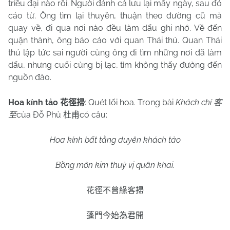
triều đại nào rồi. Người đánh cá lưu lại mấy ngày, sau đó
cáo từ. Ông tìm lại thuyền, thuận theo đường cũ mà
quay về, đi qua nơi nào đều làm dấu ghi nhớ. Về đến
quận thành, ông báo cáo với quan Thái thú. Quan Thái
thú lập tức sai người cùng ông đi tìm những nơi đã làm
dấu, nhưng cuối cùng bị lạc, tìm không thấy đường đến
nguồn đào.
Hoa kính tảo
: Quét lối hoa. Trong bài
Khách chí
花徑掃
客
của Đỗ Phủ
có câu:
至
杜甫
Hoa kính bất tằng duyên khách tảo
Bồng môn kim thuỷ vị quân khai.
花徑不曾緣客掃
蓬門今始為君開