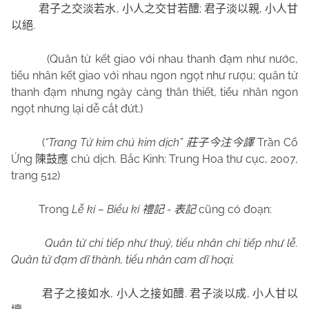
,
;
,
君子之交淡若水
小人之交甘若醴
君子淡以親
小人甘
.
以絕
(Quân tử kết giao với nhau thanh đạm như nước,
tiểu nhân kết giao với nhau ngon ngọt như rượu; quân tử
thanh đạm nhưng ngày càng thân thiết, tiểu nhân ngon
ngọt nhưng lại dễ cắt đứt.)
(
“Trang Tử kim chú kim dịch”
Trần Cổ
莊子今注今譯
Ứng
chú dịch. Bắc Kinh: Trung Hoa thư cục, 2007,
陳鼓應
trang 512)
Trong
Lễ kí – Biểu kí
-
cũng có đoạn:
禮記
表記
Quân tử chi tiếp như thuỷ, tiểu nhân chi tiếp như lễ.
Quân tử đạm dĩ thành, tiểu nhân cam dĩ hoại.
,
.
,
君子之接如水
小人之接如醴
君子淡以成
小人甘以