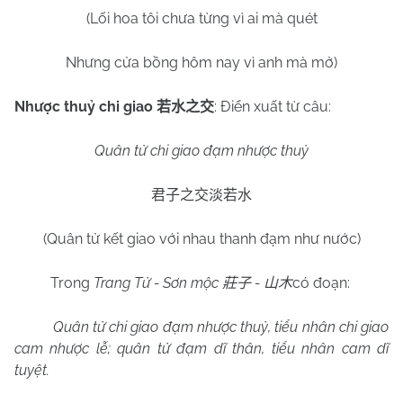
(Lối hoa tôi chưa từng vì ai mà quét
Nhưng cửa bồng hôm nay vì anh mà mở)
Nhược thuỷ chi giao
: Điển xuất từ câu:
若水之交
Quân tử chi giao đạm nhược thuỷ
君子之交淡若水
(Quân tử kết giao với nhau thanh đạm như nước)
Trong
Trang Tử - Sơn mộc
-
có đoạn:
莊子
山木
Quân tử chi giao đạm nhược thuỷ, tiểu nhân chi giao
cam nhược lễ; quân tử đạm dĩ thân, tiểu nhân cam dĩ
tuyệt.