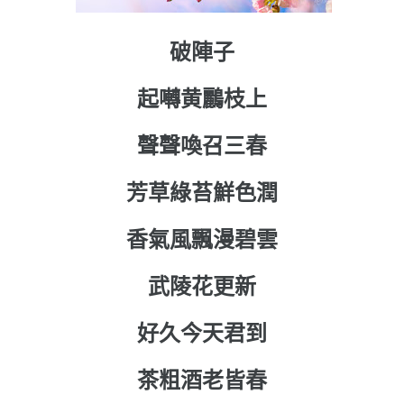
破陣子
起囀黄鸝枝上
聲聲喚召三春
芳草綠苔鮮色潤
香氣風飄漫碧雲
武陵花更新
好久今天君到
茶粗酒老皆春