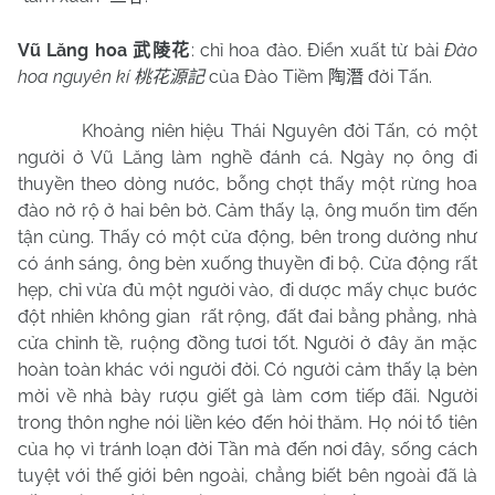
Vũ Lăng hoa
: chỉ hoa đào.
Điển xuất từ bài
Đào
武陵花
hoa nguyên kí
của Đào Tiềm
đời Tấn.
桃花源記
陶潛
Khoảng niên hiệu Thái Nguyên đời Tấn, có một
người ở Vũ Lăng làm nghề đánh cá. Ngày nọ ông đi
thuyền theo dòng nước, bỗng chợt thấy một rừng hoa
đào nở rộ ở hai bên bờ. Cảm thấy lạ, ông muốn tìm đến
tận cùng. Thấy có một cửa động, bên trong dường như
có ánh sáng, ông bèn xuống thuyền đi bộ. Cửa động rất
hẹp, chỉ vừa đủ một người vào, đi dược mấy chục bước
đột nhiên không gian
rất rộng, đất đai bằng phẳng, nhà
cửa chỉnh tề, ruộng đồng tươi tốt. Người ở đây ăn mặc
hoàn toàn khác với người đời. Có người cảm thấy lạ bèn
mời về nhà bày rượu giết gà làm cơm tiếp đãi. Người
trong thôn nghe nói liền kéo đến hỏi thăm. Họ nói tổ tiên
của họ vì tránh loạn đời Tần mà đến nơi đây, sống cách
tuyệt với thế giới bên ngoài, chẳng biết bên ngoài đã là