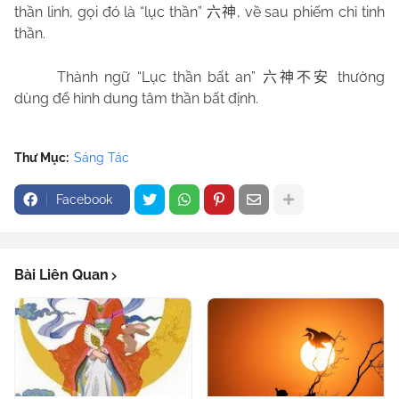
thần linh, gọi đó là “lục thần”
, về sau phiếm chỉ tinh
六神
thần.
Thành ngữ “Lục thần bất an”
thường
六神不安
dùng để hình dung tâm thần bất định.
Thư Mục:
Sáng Tác
Facebook
Bài Liên Quan