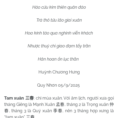
Hảo cửu kim thiên quân đáo
Trà thô tửu lão giai xuân
Hoa kính tảo qua nghinh viễn khách
Nhược thuỷ chi giao đạm tẩy trần
Hân hoan ổn lục thần
Huỳnh Chương Hưng
Quy Nhơn 05/9/2025
Tam xuân
: chỉ mùa xuân. Với âm lịch, người xưa gọi
三春
tháng Giêng là Mạnh Xuân
, tháng 2 là Trọng xuân
孟春
仲
, tháng 3 là Quý xuân
, nên 3 tháng hợp xưng là
春
季春
“tam xuân”
.
三春