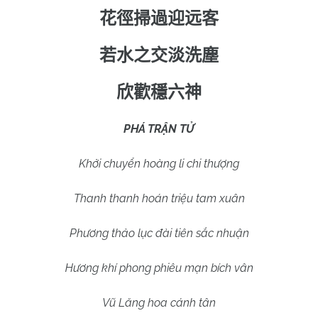
花徑掃過迎远客
若水之交淡洗塵
欣歡穩六神
PHÁ TRẬN TỬ
Khởi chuyển hoàng li chi thượng
Thanh thanh hoán triệu tam xuân
Phương thảo lục đài tiên sắc nhuận
Hương khí phong phiêu mạn bích vân
Vũ Lăng hoa cánh tân