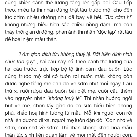
cũng khiến cảnh thê lương tăng lên gấp bội. Câu tiếp
theo, miêu tả thi nhân đứng thật lâu trước mộ, cho đến
lúc chim chiều dường như đã bay về hết.
“Túc cầm hi”
không những biểu hiện sắc chiều nồng đậm, mà còn
thấy thời gian di động, phản ánh thi nhân “độc lập” rất lâu
để hoài niệm mẫu thân.
“Lâm gian đích tửu không thuỳ lệ. Bất kiến đinh ninh
chúc tảo quy”
, hai câu này nối theo cảnh thê lương của
hai câu trước, trực tiếp bộ lộ tỉnh cảm đau buồn. Lúc
cúng trước mộ chỉ có tuôn rơi nước mắt, không còn
được nghe tiếng mẹ dặn dò về sớm như mọi ngày. Câu
thứ 3, rưới rượu đau buồn bái biệt mẹ, cuối câu thêm
vào nguyên nhân
“không thuỳ lệ”
. Thi nhân hướng ngòi
bút về mẹ, chọn lấy giác độ có sức biểu hiện phong
phú, khắc hoạ hình tượng từ mẫu. Mỗi khi người con rời
nhà lên đường đi xa, người mẹ luôn dặn dò: “Con nhớ về
sớm, con nhớ về sớm”. Thi nhân không khắc hoạ mẫu
thân lúc sinh tiền quan tâm về mọi mặt đến người con,