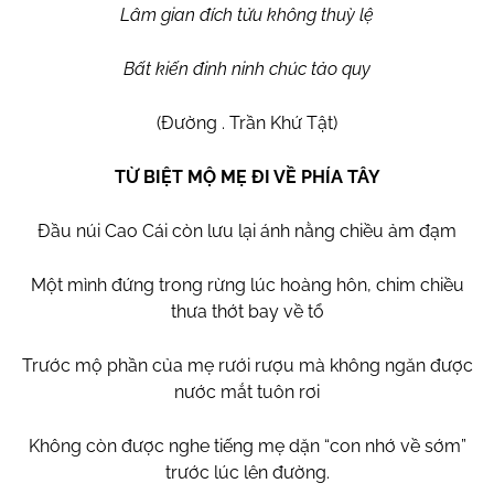
Lâm gian đích tửu không thuỳ lệ
Bất kiến đinh ninh chúc tảo quy
(Đường . Trần Khứ Tật)
TỪ BIỆT MỘ MẸ ĐI VỀ PHÍA TÂY
Đầu núi Cao Cái còn lưu lại ánh nằng chiều ảm đạm
Một mình đứng trong rừng lúc hoàng hôn, chim chiều
thưa thớt bay về tổ
Trước mộ phần của mẹ rưới rượu mà không ngăn được
nước mắt tuôn rơi
Không còn được nghe tiếng mẹ dặn “con nhớ về sớm”
trước lúc lên đường.