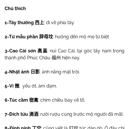
Chú thích
1-Tây thướng
: đi về phía tây.
西上
2-Từ mẫu phần
: hướng đến mộ mẹ từ biệt
辞母坟
3-Cao Cái sơn
: núi Cao Cái, tại góc tây nam trong
高盖
thành phố Phúc Châu
hiện nay.
福州
4-Nhật ảnh
: ánh nắng mặt trời.
日影
5-Vi
:
yếu ớt, ảm đạm.
微
6-Túc cầm
: chim chiều bay về tổ.
宿禽
7-Đích tửu
: rưới rượu cúng trước mộ người đã mất.
滴酒
8-Đinh ninh
: cũng viết là
tức dặn dò. Ở đây chỉ
丁宁
叮咛