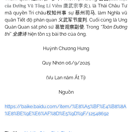
, là Thái Châu Tư
của Đường Vũ Tông Lí Viêm
唐武宗李炎
)
mã quyền Tri châu
sự
, làm Nghĩa vũ
权知州事
蔡州司马
quân Tiết độ phán quan
. Cuối cùng là Ung
义武军节度判
Quản Quan sát phó sứ
. Trong
“Toàn Đường
邕管观察副使
thi”
hiện tồn 13 bài thơ của ông.
全唐诗
Huỳnh Chương Hưng
Quy Nhơn 06/9/2025
(Vu Lan năm Ất Tị)
Nguồn
https://baike.baidu.com/item/%E8%A5%BF%E4%B8%8A
%E8%BE%9E%E6%AF%8D%E5%9D%9F/12548692