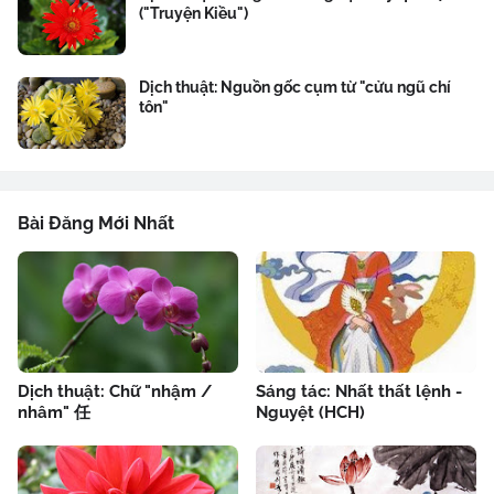
("Truyện Kiều")
Dịch thuật: Nguồn gốc cụm từ "cửu ngũ chí
tôn"
Bài Đăng Mới Nhất
Dịch thuật: Chữ "nhậm /
Sáng tác: Nhất thất lệnh -
nhâm" 任
Nguyệt (HCH)