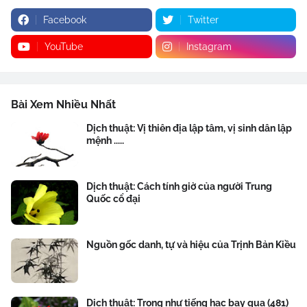
Facebook
Twitter
YouTube
Instagram
Bài Xem Nhiều Nhất
Dịch thuật: Vị thiên địa lập tâm, vị sinh dân lập
mệnh .....
Dịch thuật: Cách tính giờ của người Trung
Quốc cổ đại
Nguồn gốc danh, tự và hiệu của Trịnh Bản Kiều
Dịch thuật: Trong như tiếng hạc bay qua (481)