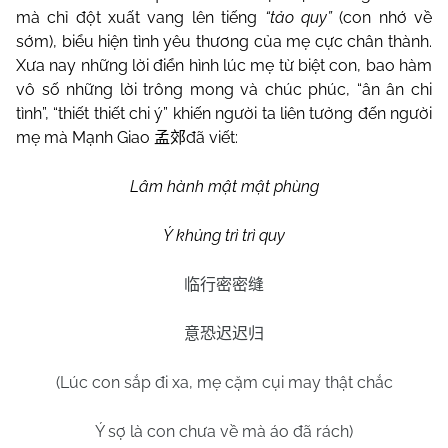
mà chỉ đột xuất vang lên tiếng
“tảo quy”
(con nhớ về
sớm), biểu hiện tình yêu thương của mẹ cực chân thành.
Xưa nay những lời điển hình lúc mẹ từ biệt con, bao hàm
vô số những lời trông mong và chúc phúc, “ân ân chi
tình”, “thiết thiết chi ý” khiến người ta liên tưởng đến người
mẹ mà Mạnh Giao
đã viết:
孟郊
Lâm hành mật mật phùng
Ý khủng trì trì quy
临行密密缝
意恐迟迟归
(Lúc con sắp đi xa, mẹ cặm cụi may thật chắc
Ý sợ là con chưa về mà áo đã rách)