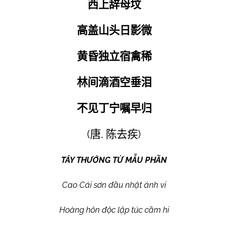
西上辞母坟
高盖山头日影微
黄昏独立宿禽稀
林间滴酒空垂泪
不见丁宁嘱早归
(
)
唐
.
陈去疾
TÂY THƯỚNG TỪ MẪU PHẦN
Cao Cái sơn đầu nhật ảnh vi
Hoàng hôn độc lập túc cầm hi