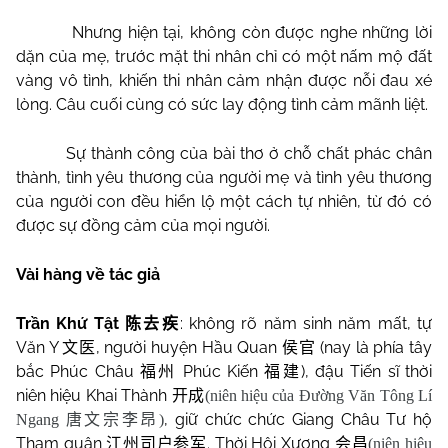
Nhưng hiện tại, không còn được nghe những lời
dặn của mẹ, trước mặt thi nhân chỉ có một nấm mộ đất
vàng vô tình, khiến thi nhân cảm nhận được nỗi đau xé
lòng. Câu cuối cùng có sức lay động tình cảm mãnh liệt.
Sự thành công của bài thơ ở chỗ chất phác chân
thành, tình yêu thương của người mẹ và tình yêu thương
của người con đều hiển lộ một cách tự nhiên, từ đó có
được sự đồng cảm của mọi người.
Vài hàng về tác giả
Trần Khứ Tật
: không rõ năm sinh năm mất, tự
陈去疾
Văn Y
, người huyện Hầu Quan
(nay là phía tây
文医
侯官
bắc Phúc Châu
Phúc Kiến
), đậu Tiến sĩ thời
福州
福建
niên hiệu Khai Thành
开成
(niên hiệu của Đường Văn Tông Lí
, giữ chức chức Giang Châu Tư hộ
Ngang
唐文宗李昂
)
Tham quân
. Thời Hội Xương
江州司户参军
会昌
(niên hiệu