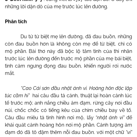
những lời dặn dò của mẹ trước lúc lên đường.
Phân tích
Du tử từ biệt mẹ lên đường, đã đau buồn, những
còn đau buồn hơn là không còn mẹ để từ biệt, chỉ có
mộ phần. Bài thơ này đã bộc lộ tâm tình của thi nhân
trước lúc lên đường đến trước mộ phần của mẹ bái biệt,
tình cảm ngưng đọng đau buồn, khiến người rơi nước
mắt.
“Cao Cái sơn đầu nhật ảnh vi. Hoàng hôn độc lập
túc cầm hi”
hai câu đầu tả cảnh, thuật lại hoàn cảnh lúc
tế trước mộ; anh nắng chiều ảm đạm, rừng cây nơi đầu
núi, chốc chốc có tiếng kêu của chim chiều bay về tổ.
Câu đầu miêu tả tình hình nơi mộ, lấy
“nhật ảnh vi”
để
khái quát cảnh hoàng hôn nơi mộ phần. Cảnh tượng ảm
đạm đó đã tô đậm thêm nỗi đau buồn. với một chữ
“vi”