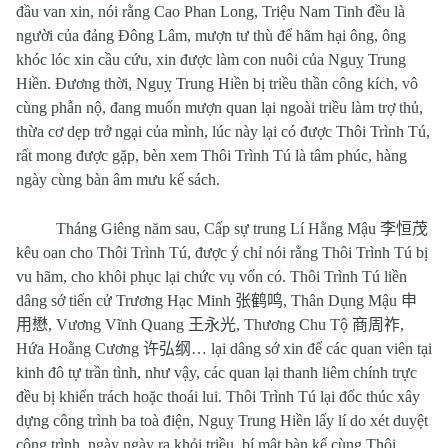
đầu van xin, nói rằng Cao Phan Long, Triệu Nam Tinh đều là
người của đảng Đông Lâm, mượn tư thù để hãm hại ông, ông
khóc lóc xin cầu cứu, xin được làm con nuôi của Nguỵ Trung
Hiền. Đương thời, Nguỵ Trung Hiền bị triều thần công kích, vô
cùng phẫn nộ, đang muốn mượn quan lại ngoài triều làm trợ thủ,
thừa cơ dẹp trở ngại của mình, lúc này lại có được Thôi Trình Tú,
rất mong được gặp, bèn xem Thôi Trình Tú là tâm phúc, hàng
ngày cùng bàn âm mưu kế sách.
Tháng Giêng năm sau, Cấp sự trung Lí Hằng Mậu
李恒茂
kêu oan cho Thôi Trình Tú, được ý chỉ nói rằng Thôi Trình Tú bị
vu hãm, cho khôi phục lại chức vụ vốn có. Thôi Trình Tú liền
dâng sớ tiến cử Trương Hạc Minh
张鹤鸣
, Thân Dụng Mậu
申
用懋
, Vương Vĩnh Quang
王永光
, Thương Chu Tộ
商周祚
,
Hứa Hoằng Cương
许弘纲
… lại dâng sớ xin để các quan viên tại
kinh đô tự trần tình, như vậy, các quan lại thanh liêm chính trực
đều bị khiển trách hoặc thoái lui. Thôi Trình Tú lại đốc thúc xây
dựng công trình ba toà điện, Nguỵ Trung Hiền lấy lí do xét duyệt
công trình, ngày ngày ra khỏi triều, bí mật bàn kế cùng Thôi