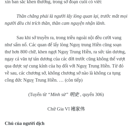
xin ban sắc khen thưởng, trong sớ đoạn cuối có viết:
Thần chẳng phải là người lấy lòng quan lại, trước mắt mọi
người đều chỉ trích thần, thần cam nguyện nhận lãnh.
Sau khi sớ truyền ra, trong triều ngoài nội đều cười vang
như sấm nổ. Các quan để lấy lòng Nguỵ trung Hiền cũng soạn
thư hơn 800 chữ, khen ngợi Nguỵ Trung Hiền, ra sức tán dương,
ngay cả văn tự tán dương của các đời trước cũng không thể vượt
qua được sự cung kính của họ đối với Nguỵ Trung Hiền. Từ đó
về sau, các chương sớ, không chương sớ nào là không ca tụng
công đức Nguỵ Trung Hiền. … (còn tiếp)
(Tuyển từ
“Minh sử”
明史
, quyển 306)
Chử Gia Vĩ
褚家伟
Chú của người dịch