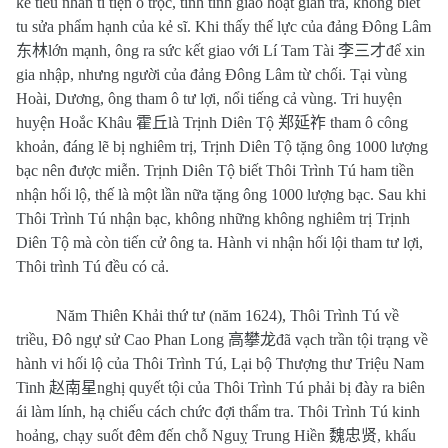
kẻ tiểu nhân ti tiện ô trọc, tính tình giảo hoạt gian trá, không biết
tu sửa phẩm hạnh của kẻ sĩ. Khi thấy thế lực của đảng Đông Lâm
东林
lớn mạnh, ông ra sức kết giao với Lí Tam Tài
李三才
để xin
gia nhập, nhưng người của đảng Đông Lâm từ chối. Tại vùng
Hoài, Dương, ông tham ô tư lợi, nổi tiếng cả vùng. Tri huyện
huyện Hoắc Khâu
霍丘
là Trịnh Diên Tộ
郑延祚
tham ô công
khoản, đáng lẽ bị nghiêm trị, Trịnh Diên Tộ tặng ông 1000 lượng
bạc nên được miễn. Trịnh Diên Tộ biết Thôi Trình Tú ham tiền
nhận hối lộ, thế là một lần nữa tặng ông 1000 lượng bạc. Sau khi
Thôi Trình Tú nhận bạc, không những không nghiêm trị Trịnh
Diên Tộ mà còn tiến cử ông ta. Hành vi nhận hối lội tham tư lợi,
Thôi trình Tú đều có cả.
Năm Thiên Khải thứ tư (năm 1624), Thôi Trình Tú về
triều, Đô ngự sử Cao Phan Long
高攀龙
đã vạch trần tội trạng về
hành vi hối lộ của Thôi Trình Tú, Lại bộ Thượng thư Triệu Nam
Tinh
赵南星
nghị quyết tội của Thôi Trình Tú phải bị đày ra biên
ái làm lính, hạ chiếu cách chức đợi thẩm tra. Thôi Trình Tú kinh
hoảng, chạy suốt đêm đến chỗ Nguỵ Trung Hiền
魏忠贤
, khấu