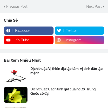
Previous Post
Next Post
Chia Sẻ
Facebook
Twitter
YouTube
Instagram
Bài Xem Nhiều Nhất
Dịch thuật: Vị thiên địa lập tâm, vị sinh dân lập
mệnh .....
Dịch thuật: Cách tính giờ của người Trung
Quốc cổ đại