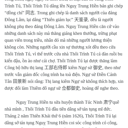
Trình Tú, Thôi Trình Tú dâng lên Nguỵ Trung Hiền bản ghi chép
“đồng chí”
同志
. Trong ghi chép là danh sách người của đảng
Đông Lâm, lại dâng “Thiên giám lục”
天鉴录
, đều là người
không phụ theo đảng Đông Lâm. Nguỵ Trung Hiền căn cứ vào
những danh sách này mà thăng giáng khen thưởng, trừng phạt
quan viên trong triều, nhân đó mà những người lương thiện
không còn. Những người cầu xin sự thương xót đều theo cửa
Thôi Trình Tú, vì thế trước cửa nhà Thôi Trình Tú cả đàn ruồi bu
kiến đậu, ồn ào như cái chợ. Thôi Trình Tú lại được thăng làm
Công bộ hữu thị lang
工部右侍郎
kiêm Ngự sử
御史
, theo như
trước vẫn giám đốc công trình ba toà điện. Ngự sử Điền Cảnh
Tân
田景新
nói rằng: Thị lang kiêm Ngự sử không thích hợp, xin
được đổi làm Thiêm đô ngự sử
佥都御史
, hoàng đế nghe theo.
Nguỵ Trung Hiền tu sửa huyện thành Túc Ninh
肃宁
quê
nhà mình , Thôi Trình Tú đầu tiên dâng sớ tán tụng mĩ đức.
Tháng 2 năm Thiên Khải thứ 6 (năm 1626), Thôi Trình Tú lại
dâng sớ tán tụng Nguỵ Trung Hiền coi sóc công trình có công,