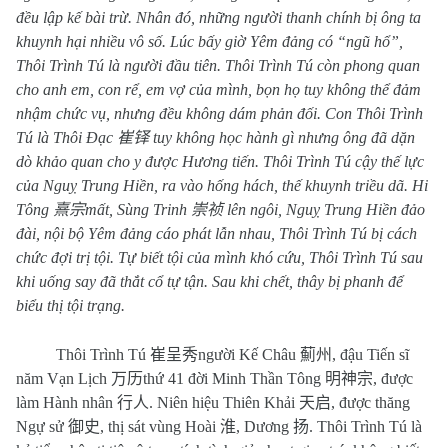
đều lập kế bài trừ. Nhân đó, những người thanh chính bị ông ta
khuynh hại nhiều vô số. Lúc bấy giờ Yêm đảng có “ngũ hổ”,
Thôi Trình Tú là người đầu tiên. Thôi Trình Tú còn phong quan
cho anh em, con rể, em vợ của mình, bọn họ tuy không thể đảm
nhậm chức vụ, nhưng đều không dám phản đối. Con Thôi Trình
Tú là Thôi Đạc
崔铎
tuy không học hành gì nhưng ông đã dặn
dò khảo quan cho y được Hương tiến. Thôi Trình Tú cậy thế lực
của Nguỵ Trung Hiền, ra vào hống hách, thế khuynh triều dã. Hi
Tông
熹宗
mất, Sùng Trinh
崇祯
lên ngôi, Nguỵ Trung Hiền đảo
đài, nội bộ Yêm đảng cáo phát lẫn nhau, Thôi Trình Tú bị cách
chức đợi trị tội. Tự biết tội của mình khó cứu, Thôi Trình Tú sau
khi uống say đã thắt cổ tự tận. Sau khi chết, thây bị phanh để
biểu thị tội trạng.
Thôi Trình Tú
崔呈秀
người Kế Châu
薊州
, đậu Tiến sĩ
năm Vạn Lịch
万历
thứ 41 đời Minh Thần Tông
明神宗
, được
làm Hành nhân
行人
. Niên hiệu Thiên Khải
天启
, được thăng
Ngự sử
御史
, thị sát vùng Hoài
淮
, Dương
扬
. Thôi Trình Tú là