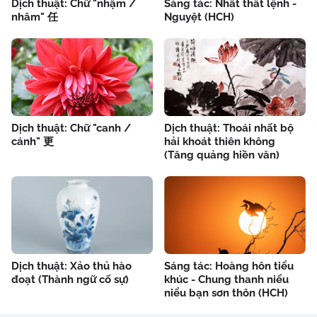
Dịch thuật: Chữ "nhậm /
Sáng tác: Nhất thất lệnh -
nhâm" 任
Nguyệt (HCH)
Dịch thuật: Chữ "canh /
Dịch thuật: Thoái nhất bộ
cánh" 更
hải khoát thiên không
(Tăng quảng hiền văn)
Dịch thuật: Xảo thủ hào
Sáng tác: Hoàng hôn tiểu
đoạt (Thành ngữ cố sự)
khúc - Chung thanh niểu
niểu bạn sơn thôn (HCH)