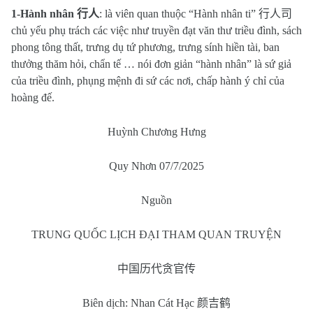
1-Hành nhân
行人
: là viên quan thuộc “Hành nhân ti”
行人司
chủ yếu phụ trách các việc như truyền đạt văn thư triều đình, sách
phong tông thất, trưng dụ tứ phương, trưng sính hiền tài, ban
thưởng thăm hỏi, chẩn tế … nói đơn giản “hành nhân” là sứ giả
của triều đình, phụng mệnh đi sứ các nơi, chấp hành ý chỉ của
hoàng đế.
Huỳnh Chương Hưng
Quy Nhơn 07/7/2025
Nguồn
TRUNG QUỐC LỊCH ĐẠI THAM QUAN TRUYỆN
中国历代贪官传
Biên dịch: Nhan Cát Hạc
颜吉鹤