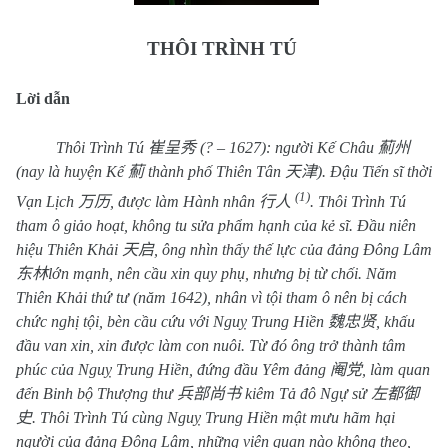
THÔI TRÌNH TÚ
Lời dẫn
Thôi Trình Tú
崔呈秀
(? – 1627): người Kế Châu
薊州
(nay là huyện Kế
薊
thành phố Thiên Tân
天津
). Đậu Tiến sĩ thời
(1)
Vạn Lịch
万历
, được làm Hành nhân
行人
. Thôi Trình Tú
tham ô giảo hoạt, không tu sửa phẩm hạnh của kẻ sĩ. Đầu niên
hiệu Thiên Khải
天启
, ông nhìn thấy thế lực của đảng Đông Lâm
东林
lớn mạnh, nên cầu xin quy phụ, nhưng bị từ chối. Năm
Thiên Khải thứ tư (năm 1642), nhân vì tội tham ô nên bị cách
chức nghị tội, bèn cầu cứu với Nguỵ Trung Hiền
魏忠贤
, khấu
đầu van xin, xin được làm con nuôi. Từ đó ông trở thành tâm
phúc của Nguỵ Trung Hiền, đứng đầu Yêm đảng
阉党
, làm quan
đến Binh bộ Thượng thư
兵部尚书
kiêm Tả đô Ngự sử
左都御
史
. Thôi Trình Tú cùng Nguỵ Trung Hiền mật mưu hãm hại
người của đảng Đông Lâm, những viên quan nào không theo,