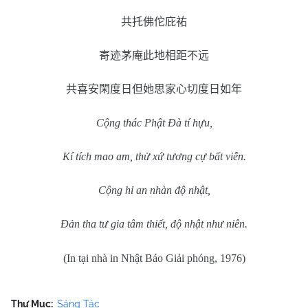
共托佛佗庇祐
寄迹茅庵此地相距不远
共喜安閑度日但她思家心切度日如年
Cộng thác Phật Đà tí hựu,
Kí tích mao am, thử xứ tương cự bất viễn.
Cộng hỉ an nhàn độ nhật,
Đản tha tư gia tâm thiết, độ nhật như niên.
(In tại nhà in Nhật Báo Giải phóng, 1976)
Thư Mục:
Sáng Tác