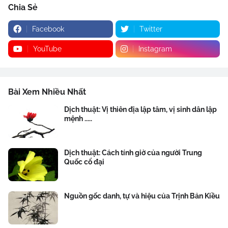
Chia Sẻ
Facebook
Twitter
YouTube
Instagram
Bài Xem Nhiều Nhất
Dịch thuật: Vị thiên địa lập tâm, vị sinh dân lập
mệnh .....
Dịch thuật: Cách tính giờ của người Trung
Quốc cổ đại
Nguồn gốc danh, tự và hiệu của Trịnh Bản Kiều