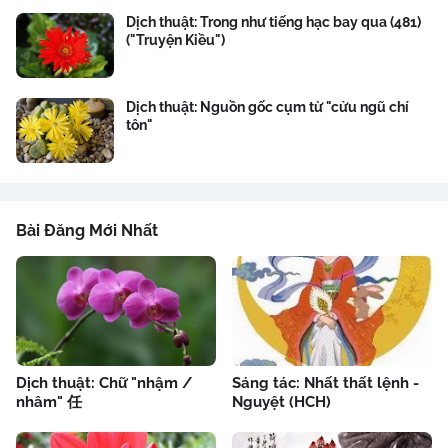
Dịch thuật: Trong như tiếng hạc bay qua (481)
("Truyện Kiều")
Dịch thuật: Nguồn gốc cụm từ "cửu ngũ chí
tôn"
Bài Đăng Mới Nhất
Dịch thuật: Chữ "nhậm /
Sáng tác: Nhất thất lệnh -
nhâm" 任
Nguyệt (HCH)