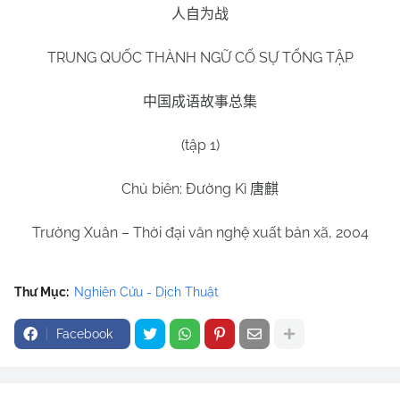
人自为战
TRUNG QUỐC THÀNH NGỮ CỐ SỰ TỔNG TẬP
中国成语故事总集
(tập 1)
Chủ biên: Đường Kì
唐麒
Trường Xuân – Thời đại văn nghệ xuất bản xã, 2004
Thư Mục:
Nghiên Cứu - Dịch Thuật
Facebook