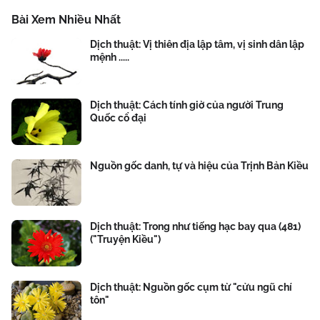
Bài Xem Nhiều Nhất
Dịch thuật: Vị thiên địa lập tâm, vị sinh dân lập
mệnh .....
Dịch thuật: Cách tính giờ của người Trung
Quốc cổ đại
Nguồn gốc danh, tự và hiệu của Trịnh Bản Kiều
Dịch thuật: Trong như tiếng hạc bay qua (481)
("Truyện Kiều")
Dịch thuật: Nguồn gốc cụm từ "cửu ngũ chí
tôn"