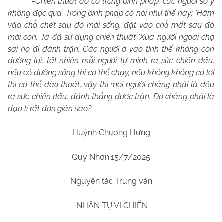
-
Chiến thuật đó có trong binh pháp, các ngươi sơ ý
không đọc qua. Trong binh pháp có nói như thế này: ‘Hãm
vào chỗ chết sau đó mới sống, đặt vào chỗ mất sau đó
mới còn.’ Ta đã sử dụng chiến thuật ‘Xua người ngoài chợ
sai họ đi đánh trận’. Các người ở vào tình thế không còn
đường lui, tất nhiên mỗi người tự mình ra sức chiến đấu,
nếu có đường sống thì có thể chạy, nếu không không có lợi
thì có thể đào thoát, vậy thì mọi người chẳng phải là đều
ra sức chiến đấu, đánh thắng được trận. Đó chẳng phải là
đạo lí rất đơn giản sao?
Huỳnh Chương Hưng
Quy Nhơn
15/7/2025
Nguyên tác Trung văn
NHÂN TỰ VI CHIẾN