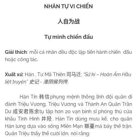
NHÂN TỰ VI CHIẾN
人自为战
Tự mình chiến đấu
Giải thích
: mỗi cá nhân đều độc lập tiến hành chiến
đấu
hoặc công tác.
Xuất xứ
:
Hán . Tư Mã Thiên
:
“Sử kí – Hoàn Âm Hầu
司马迁
liệt truyện”
-
.
史记
淮阴侯列传
Hàn Tín
phụng mệnh thống lĩnh đội quân đi
韩信
đánh Triệu Vương, Triệu Vương và Thành An Quân Trần
Dư
tụ tập hơn 20 vạn binh sĩ phòng thủ cửa
成安君陈余
khẩu Tỉnh Hình
. Hàn Tín dùng mưu kế, cho quân
井陉
Hán lưng dựa vào sông Miên Mạn
mà bày thế trận.
緜蔓
Quân Triệu thấy thế cười lớn, nói rằng: