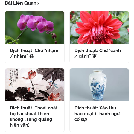
Bài Liên Quan
Dịch thuật: Chữ "nhậm
Dịch thuật: Chữ "canh
/ nhâm" 任
/ cánh" 更
Dịch thuật: Thoái nhất
Dịch thuật: Xảo thủ
bộ hải khoát thiên
hào đoạt (Thành ngữ
không (Tăng quảng
cố sự)
hiền văn)