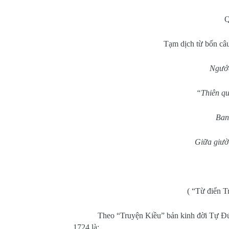
Q
Tạm dịch từ bốn câ
Ngước
“Thiên qua
Ban
Giữa giườn
( “Từ điển 
Theo “Truyện Kiều” bản kinh đời Tự Đ
1724 là: