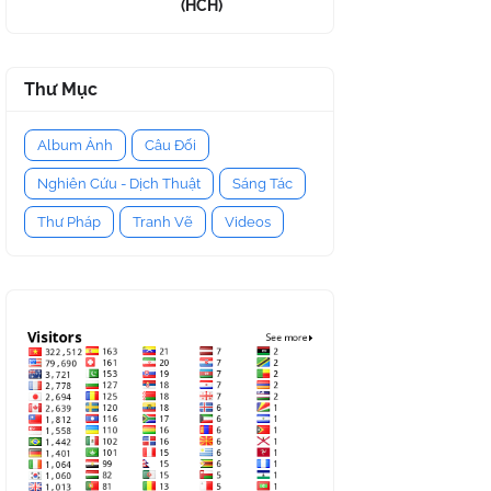
(HCH)
Thư Mục
Album Ảnh
Câu Đối
Nghiên Cứu - Dịch Thuật
Sáng Tác
Thư Pháp
Tranh Vẽ
Videos