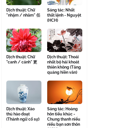
Dịch thuật: Chữ
Sáng tác: Nhất
"nhậm / nhâm" 任
thất lệnh - Nguyệt
(HCH)
Dịch thuật: Chữ
Dịch thuật: Thoái
"canh / cánh" 更
nhất bộ hải khoát
thiên không (Tăng
quảng hiền văn)
Dịch thuật: Xảo
Sáng tác: Hoàng
thủ hào đoạt
hôn tiểu khúc -
(Thành ngữ cố sự)
Chung thanh niểu
niểu bạn sơn thôn