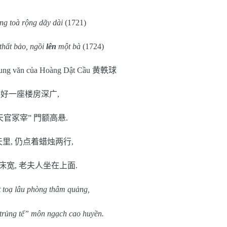
ng toà rộng dãy dài
(1721)
thất bảo, ngồi
lên
một bà
(1724)
rung văn của Hoàng Dật Cầu
黄軼球
好一座楼房深广
,
天官冢宰
”
門额高悬
.
天里
,
仍点着蜡烛两行
,
床宽
,
老夫人坐在上面
.
 toạ lâu phòng thâm quảng,
trủng tể” môn ngạch cao huyền.