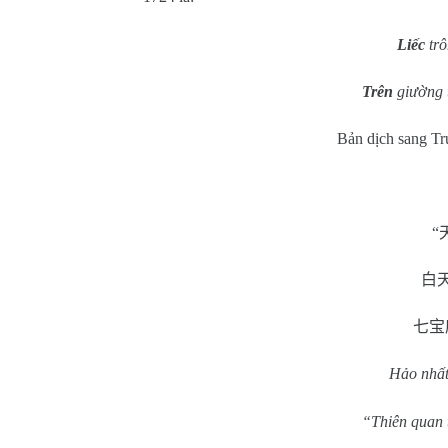
Liếc
trô
Trên
giường 
Bản dịch sang T
“
白
七宝
Hảo nhất
“Thiên quan 