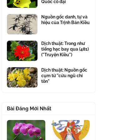
Quốc cổ đại
Nguồn gốc danh, tự và
hiệu của Trịnh Bản Kiều
Dịch thuật: Trong như
tiếng hạc bay qua (481)
("Truyện Kiều")
Dịch thuật: Nguồn gốc
cụm từ "cửu ngũ chí
tôn"
Bài Đăng Mới Nhất