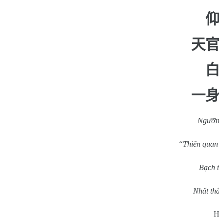
天
一
Ngưỡng
“Thiên quan 
Bạch t
Nhất thâ
H