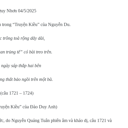
uy Nhơn 04/5/2025
u trong “Truyện Kiều” của Nguyễn Du.
 trông toà rộng dãy dài,
n trủng tể” có bài treo trên.
 ngày sáp thắp hai bên
g thất bảo ngồi trên một bà.
(câu 1721 – 1724)
Truyện Kiều” của Đào Duy Anh)
ức, do Nguyễn Quảng Tuân phiên âm và khảo dị, câu 1721 và