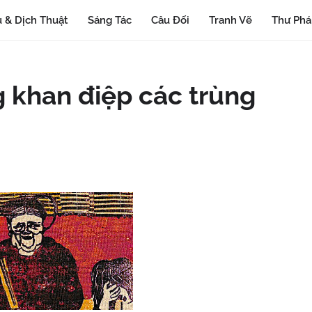
 & Dịch Thuật
Sáng Tác
Câu Đối
Tranh Vẽ
Thư Ph
 khan điệp các trùng