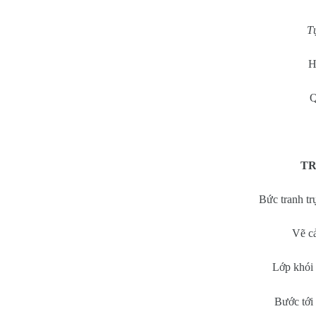
T
H
Q
TR
Bức tranh trụ
Vẽ c
Lớp khói 
Bước tới 