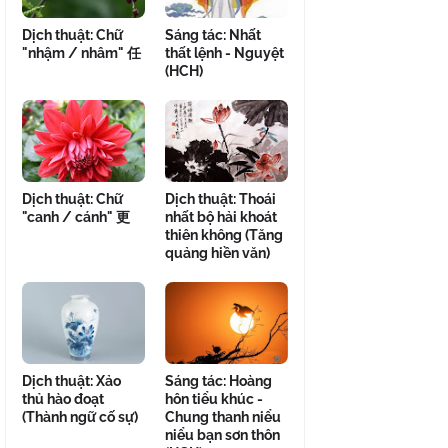
Dịch thuật: Chữ
Sáng tác: Nhất
"nhậm / nhâm" 任
thất lệnh - Nguyệt
(HCH)
Dịch thuật: Chữ
Dịch thuật: Thoái
"canh / cánh" 更
nhất bộ hải khoát
thiên không (Tăng
quảng hiền văn)
Dịch thuật: Xảo
Sáng tác: Hoàng
thủ hào đoạt
hôn tiểu khúc -
(Thành ngữ cố sự)
Chung thanh niểu
niểu bạn sơn thôn