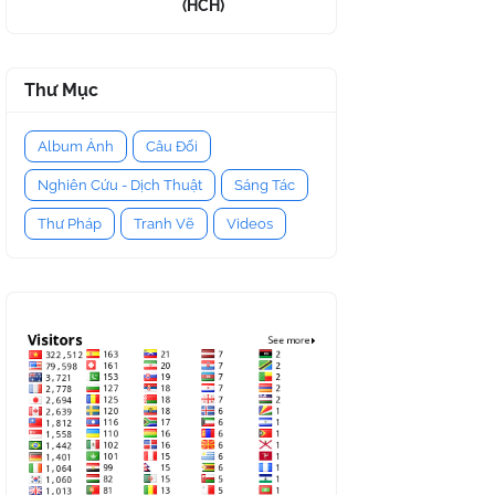
(HCH)
Thư Mục
Album Ảnh
Câu Đối
Nghiên Cứu - Dịch Thuật
Sáng Tác
Thư Pháp
Tranh Vẽ
Videos