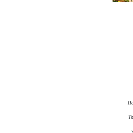
Ho
Th
Y