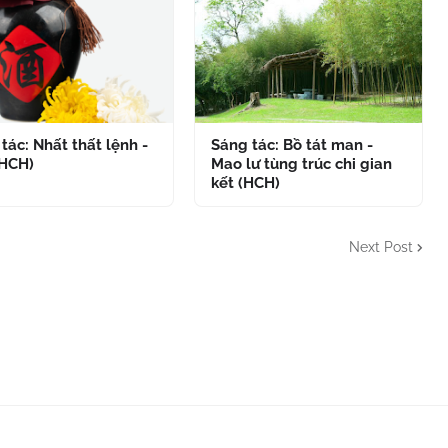
tác: Nhất thất lệnh -
Sáng tác: Bồ tát man -
(HCH)
Mao lư tùng trúc chi gian
kết (HCH)
Next Post