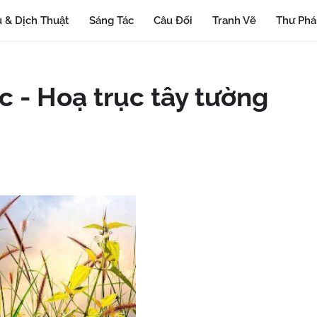
 & Dịch Thuật
Sáng Tác
Câu Đối
Tranh Vẽ
Thư Ph
c - Hoạ trục tây tường