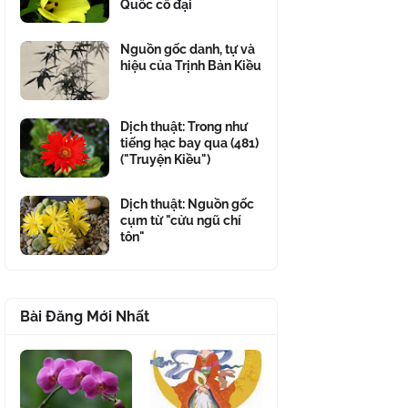
Quốc cổ đại
Nguồn gốc danh, tự và
hiệu của Trịnh Bản Kiều
Dịch thuật: Trong như
tiếng hạc bay qua (481)
("Truyện Kiều")
Dịch thuật: Nguồn gốc
cụm từ "cửu ngũ chí
tôn"
Bài Đăng Mới Nhất