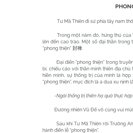
PHONG
Tư Mã Thiên đi sứ phía tây nam thờ
Trong một năm đó, hứng thú của V
lên đến cao trào. Một số đại thần trong 
“phong thiện”
.
封禅
Đại điển “phong thiện” trong truyề
bí, chiếu cáo với thần minh thiên địa chủ
hiền minh, sự thống trị của mình là hợp
“phong thiện”, mục đích là a dua xu nịnh l
-
Ngài thống trị thiên hạ quả thực hợp v
Đương nhiên Vũ Đế vô cùng vui mừ
Sau khi Tư Mã Thiên rời Trường A
hành điển lễ “phong thiện”.