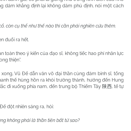
ng dám khẳng định lại không dám phủ định, nói một cách
cổ, còn cụ thể như thế nào thì cần phải nghiên cứu thêm.
 đuổi ra hết.
 toàn theo ý kiến của đạo sĩ, không tiếc hao phí nhân lực
ong thiện”.
 xong, Vũ Đế dẫn văn võ đại thần cùng đám binh sĩ, tổng
thanh thế hùng hồn ra khỏi trường thành, hướng đến Hung
đắc đi xuống phía nam, đến trung bộ Thiểm Tây
, tế tự
陕西
ế đột nhiên sáng ra, hỏi:
g không phải là thần tiên bất tử sao?