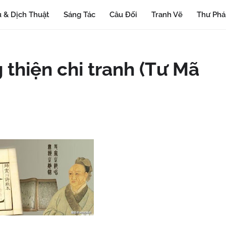
 & Dịch Thuật
Sáng Tác
Câu Đối
Tranh Vẽ
Thư Ph
 thiện chi tranh (Tư Mã