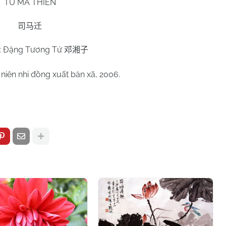
TƯ MÃ THIÊN
司马迁
ả: Đặng Tương Tử
邓湘子
u niên nhi đồng xuất bản xã, 2006.