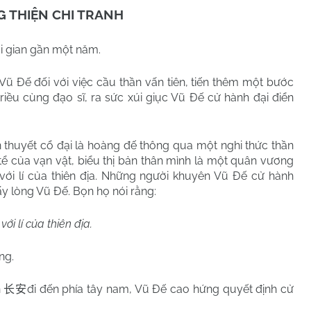
 THIỆN CHI TRANH
i gian gần một năm.
ũ Đế đối với việc cầu thần vấn tiên, tiến thêm một bước
triều cùng đạo sĩ, ra sức xúi giục Vũ Đế cử hành đại điển
n thuyết cổ đại là hoàng đế thông qua một nghi thức thần
 tể của vạn vật, biểu thị bản thân mình là một quân vương
 với lí của thiên địa. Những người khuyên Vũ Đế cử hành
ấy lòng Vũ Đế. Bọn họ nói rằng:
ới lí của thiên địa.
ng.
n
đi đến phía tây nam, Vũ Đế cao hứng quyết định cử
长安