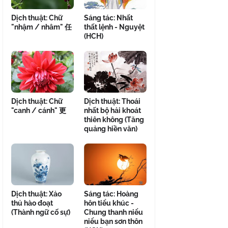
Dịch thuật: Chữ
Sáng tác: Nhất
"nhậm / nhâm" 任
thất lệnh - Nguyệt
(HCH)
Dịch thuật: Chữ
Dịch thuật: Thoái
"canh / cánh" 更
nhất bộ hải khoát
thiên không (Tăng
quảng hiền văn)
Dịch thuật: Xảo
Sáng tác: Hoàng
thủ hào đoạt
hôn tiểu khúc -
(Thành ngữ cố sự)
Chung thanh niểu
niểu bạn sơn thôn