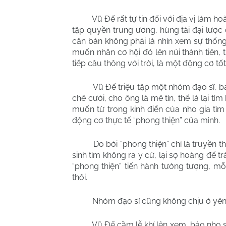
Vũ Đế rất tự tin đối với địa vị làm 
tập quyền trung ương, hùng tài đại lược
căn bản không phải là nhìn xem sự thống 
muốn nhân cơ hội đó lên núi thành tiên, 
tiếp câu thông với trời, là một động cơ tốt
Vũ Đế triệu tập một nhóm đạo sĩ, bảo
chê cười, cho ông là mê tín, thế là lại tì
muốn từ trong kinh điển của nho gia tìm
động cơ thực tế “phong thiện” của mình.
Do bởi “phong thiện” chỉ là truyền 
sinh tìm không ra y cứ, lại sợ hoàng đế trá
“phong thiện” tiến hành tưởng tượng, m
thôi.
Nhóm đạo sĩ cũng không chịu ở yên, l
Vũ Đế cầm lễ khí lên xem, bảo nho s