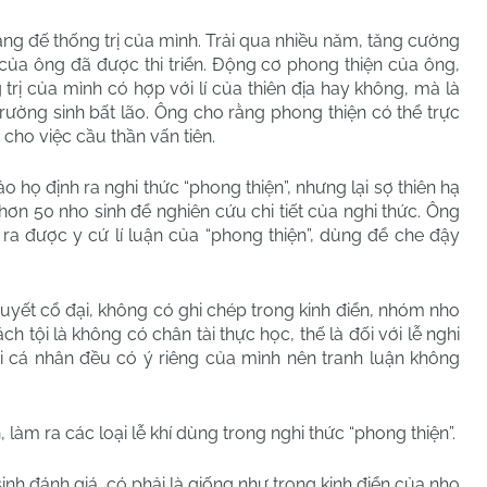
hoàng đế thống trị của mình. Trải qua nhiều năm, tăng cường
 của ông đã được thi triển. Động cơ phong thiện của ông,
trị của mình có hợp với lí của thiên địa hay không, mà là
trường sinh bất lão. Ông cho rằng phong thiện có thể trực
 cho việc cầu thần vấn tiên.
 họ định ra nghi thức “phong thiện”, nhưng lại sợ thiên hạ
m hơn 50 nho sinh để nghiên cứu chi tiết của nghi thức. Ông
 ra được y cứ lí luận của “phong thiện”, dùng để che đậy
thuyết cổ đại, không có ghi chép trong kinh điển, nhóm nho
ch tội là không có chân tài thực học, thế là đối với lễ nghi
ỗi cá nhân đều có ý riêng của mình nên tranh luận không
àm ra các loại lễ khí dùng trong nghi thức “phong thiện”.
inh đánh giá, có phải là giống như trong kinh điển của nho