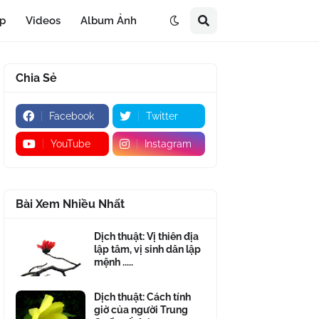
áp
Videos
Album Ảnh
Chia Sẻ
Facebook
Twitter
YouTube
Instagram
Bài Xem Nhiều Nhất
Dịch thuật: Vị thiên địa
lập tâm, vị sinh dân lập
mệnh .....
Dịch thuật: Cách tính
giờ của người Trung