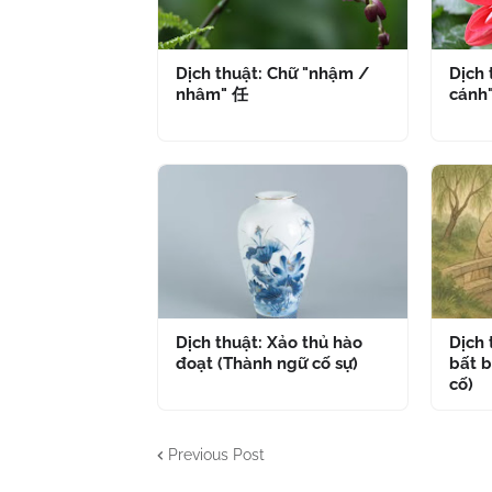
Dịch thuật: Chữ "nhậm /
Dịch 
nhâm" 任
cánh
Dịch thuật: Xảo thủ hào
Dịch
đoạt (Thành ngữ cố sự)
bất b
cố)
Previous Post