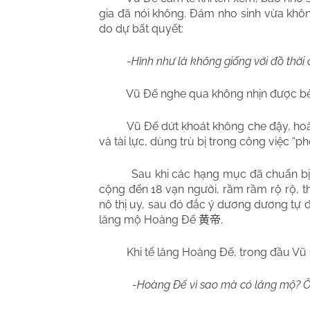
gia đã nói không. Đám nho sinh vừa khô
do dự bất quyết:
-
Hình như là không giống với đồ thời 
Vũ Đế nghe qua không nhịn được bèn
Vũ Đế dứt khoát không che đậy, hoàn
và tài lực, dùng trù bị trong công việc “ph
Sau khi các hạng mục đã chuẩn bị
cộng đến 18 vạn ngưởi, rầm rầm rộ rộ, 
nô thị uy, sau đó đắc ý dương dương tự 
lăng mộ Hoàng Đế
.
黄帝
Khi tế lăng Hoàng Đế, trong đầu Vũ Đ
-
Hoàng Đế vì sao mà có lăng mộ? Ôn