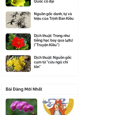
Quốc cổ đại
Nguồn gốc danh, tự và
hiệu của Trịnh Bản Kiều
Dịch thuật: Trong như
tiếng hạc bay qua (481)
("Truyện Kiều")
Dịch thuật: Nguồn gốc
cụm từ "cửu ngũ chí
tôn"
Bài Đăng Mới Nhất