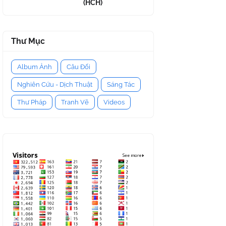
(HCH)
Thư Mục
Album Ảnh
Câu Đối
Nghiên Cứu - Dịch Thuật
Sáng Tác
Thư Pháp
Tranh Vẽ
Videos