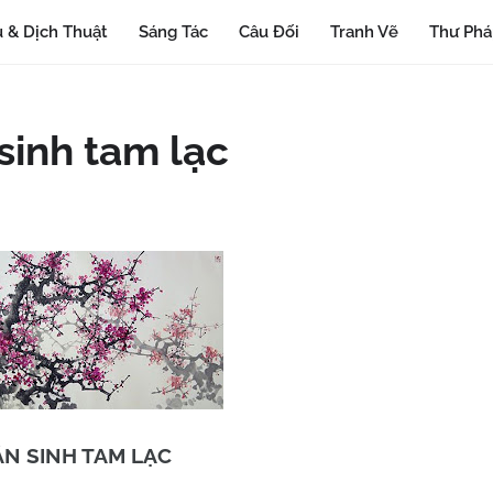
 & Dịch Thuật
Sáng Tác
Câu Đối
Tranh Vẽ
Thư Ph
sinh tam lạc
N SINH TAM LẠC