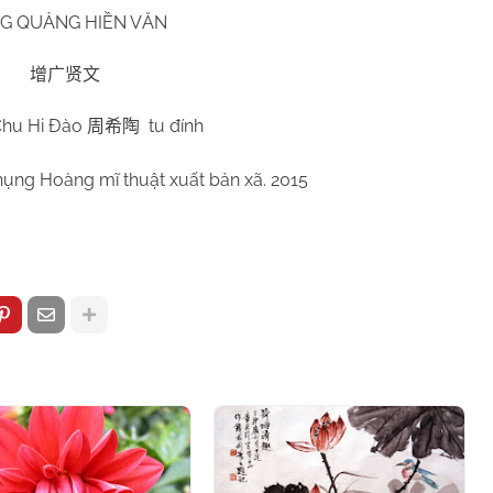
G QUẢNG HIỀN VĂN
增广贤文
Chu Hi Đào
tu đính
周希陶
hụng Hoàng mĩ thuật xuất bản xã. 2015