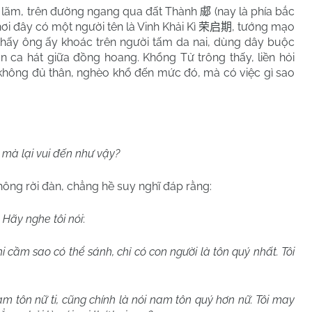
 lãm, trên đường ngang qua đất Thành
(nay là phía bắc
郕
 nơi đây có một người tên là Vinh Khải Kì
, tướng mạo
荣启期
 thấy ông ấy khoác trên người tấm da nai, dùng dây buộc
n ca hát giữa đồng hoang. Khổng Tử trông thấy, liền hỏi
 không đủ thân, nghèo khổ đến mức đó, mà có việc gì sao
ui mà lại vui đến như vậy?
hông rời đàn, chẳng hề suy nghĩ đáp rằng:
. Hãy nghe tôi nói
:
hi cầm sao có thể sánh, chỉ có con người là tôn quý nhất. Tôi
am tôn nữ ti, cũng chính là nói nam tôn quý hơn nữ. Tôi may