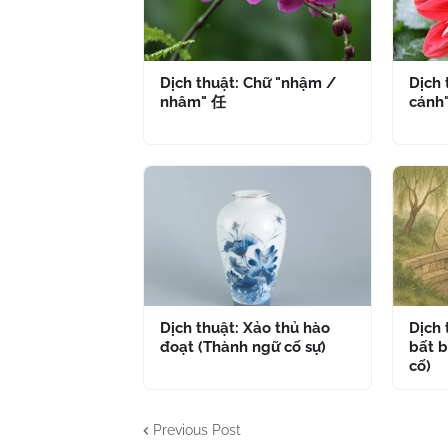
Dịch thuật: Chữ "nhậm /
Dịch 
nhâm" 任
cánh
Dịch thuật: Xảo thủ hào
Dịch
đoạt (Thành ngữ cố sự)
bất b
cố)
Previous Post