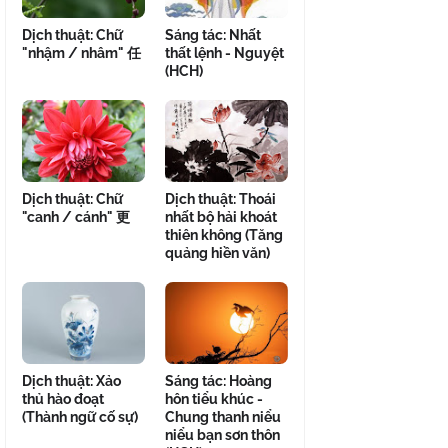
Dịch thuật: Chữ
Sáng tác: Nhất
"nhậm / nhâm" 任
thất lệnh - Nguyệt
(HCH)
Dịch thuật: Chữ
Dịch thuật: Thoái
"canh / cánh" 更
nhất bộ hải khoát
thiên không (Tăng
quảng hiền văn)
Dịch thuật: Xảo
Sáng tác: Hoàng
thủ hào đoạt
hôn tiểu khúc -
(Thành ngữ cố sự)
Chung thanh niểu
niểu bạn sơn thôn