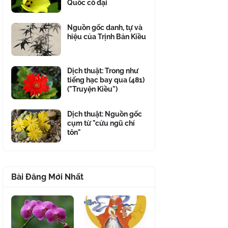
Quốc cổ đại
Nguồn gốc danh, tự và
hiệu của Trịnh Bản Kiều
Dịch thuật: Trong như
tiếng hạc bay qua (481)
("Truyện Kiều")
Dịch thuật: Nguồn gốc
cụm từ "cửu ngũ chí
tôn"
Bài Đăng Mới Nhất