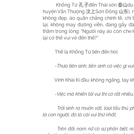
Khổng Tử
đến Thái sơn
du
孔子
泰山
huyện Vấn Thượng
Sơn Đông
),
汶上
山东
không đẹp, áo quần chẳng chỉnh tề, chỉ
lại, không may đường viền, đang gẩy đà
thầm trong lòng: “Người này áo còn che
lại có thể vui vẻ đến thế?”
Thế là Khổng Tử tiến đến hỏi:
-
Thưa tiên sinh, tiên sinh có việc gì v
Vinh Khải Kì đầu không ngẩng, tay k
-
Việc mà khiến tôi vui thì có rất nhiều
Trời sinh ra muôn vật, loại tẩu thú p
là con người, đó là cái vui thứ nhất.
Trên đời, nam nữ có sự phân biệt, n