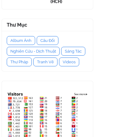
(HCH)
Thư Mục
Album Ảnh
Câu Đối
Nghiên Cứu - Dịch Thuật
Sáng Tác
Thư Pháp
Tranh Vẽ
Videos