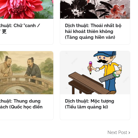
thuật: Chữ "canh /
Dịch thuật: Thoái nhất bộ
" 更
hải khoát thiên không
(Tăng quảng hiền văn)
 thuật: Thung dung
Dịch thuật: Mộc tượng
ách (Quốc học điển
(Tiếu lâm quảng kí)
Next Post