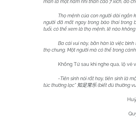
mắn là một nam nhi thân cao 7 xích, đó chẳ
Thọ mệnh của con người dài ngắn kh
người đã mất ngay trong bào thai trong 
tuổi, có thể xem là thọ mệnh, lẽ nào khôn
Ba cái vui này, bần hàn là việc bình
thọ chung. Một người mà có thể trong cảnh 
Khổng Tử sau khi nghe qua, lộ vẻ v
-
Tiên sinh nói rất hay, tiên sinh là 
túc thường lạc”
(biết đủ thường vui
知足常乐
Huỳ
Qu