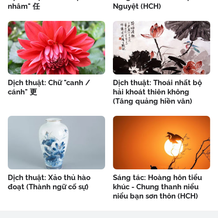
nhâm" 任
Nguyệt (HCH)
Dịch thuật: Chữ "canh /
Dịch thuật: Thoái nhất bộ
cánh" 更
hải khoát thiên không
(Tăng quảng hiền văn)
Dịch thuật: Xảo thủ hào
Sáng tác: Hoàng hôn tiểu
đoạt (Thành ngữ cố sự)
khúc - Chung thanh niểu
niểu bạn sơn thôn (HCH)