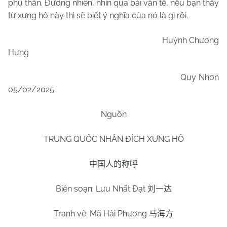
phụ thân. Đương nhiên, nhìn qua bài văn tế, nếu bạn thấy
từ xưng hô này thì sẽ biết ý nghĩa của nó là gì rồi.
Huỳnh Chương
Hưng
Quy Nhơn
05/02/2025
Nguồn
TRUNG QUỐC NHÂN ĐÍCH XƯNG HÔ
中国人的称呼
Biên soạn: Lưu Nhất Đạt
刘一达
Tranh vẽ: Mã Hải Phương
马海方