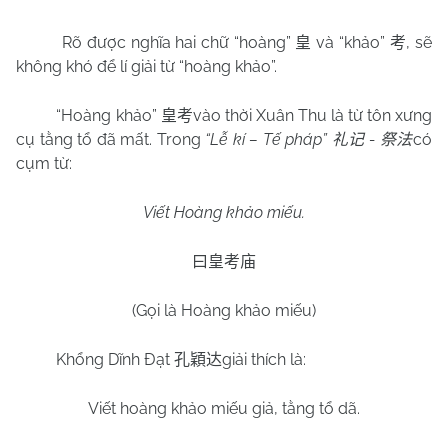
Rõ được nghĩa hai chữ “hoàng”
và “khảo”
, sẽ
皇
考
không khó để lí giải từ “hoàng khảo”.
“Hoàng khảo”
vào thời Xuân Thu là từ tôn xưng
皇考
cụ tằng tổ đã mất. Trong
“Lễ kí – Tế pháp”
-
có
礼记
祭法
cụm từ:
Viết Hoàng khảo miếu.
曰皇考庙
(Gọi là Hoàng khảo miếu)
Khổng Dĩnh Đạt
giải thích là:
孔穎达
Viết hoàng khảo miếu giả, tằng tổ dã.