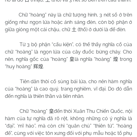
Chữ “hoàng” này là chữ tượng hình, 3 nét sổ ở trên
giống như ngọn lửa hoặc ánh sáng đèn, còn bộ phận ở
giữa gióng một cái chậu, chữ
(thổ) ở dưới là đế đèn.
土
Từ 3 bộ phận “cấu kiện”, có thể thấy nghĩa cổ của
chữ “hoàng” là ngọn lửa của cây đuốc bừng cháy. Cho
nên, nghĩa gốc của “hoàng”
là nghĩa “hoàng”
trong
皇
煌
“huy hoàng”
.
辉煌
Tiên dân thời cổ sùng bái lửa, cho nên hàm nghĩa
của “hoàng” là cao quý, trang nghiêm, vĩ đại. Do đó dẫn
đến nghĩa là thiên thần và tiên nhân.
Chữ “hoàng”
đến thời Xuân Thu Chiến Quốc, nội
皇
hàm của tự nghĩa đã rõ rệt, không những có ý nghĩa là
“đại”, ‘mĩ hảo”, mà còn chỉ “quân chủ” “thiên tử”, “hoàng
đế”, cùng với việc tôn xưng đối với phụ mẫu hoặc tổ phụ