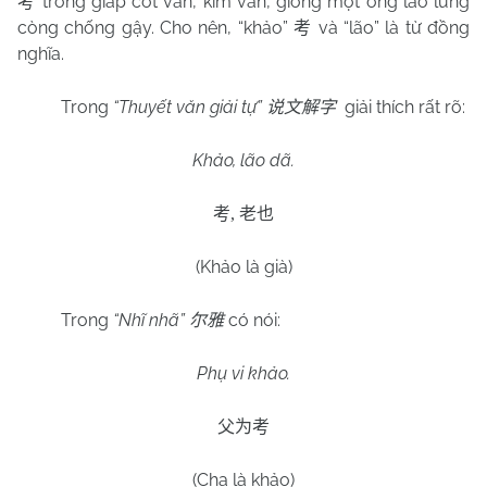
trong giáp cốt văn, kim văn, giống một ông lão lưng
考
còng chống gậy. Cho nên, “khảo”
và “lão” là từ đồng
考
nghĩa.
Trong
“Thuyết văn giải tự”
giải thích rất rõ:
说文解字
Khảo, lão dã.
考
,
老也
(Khảo là già)
Trong
“Nhĩ nhã”
có nói:
尔雅
Phụ vi khảo.
父为考
(Cha là khảo)