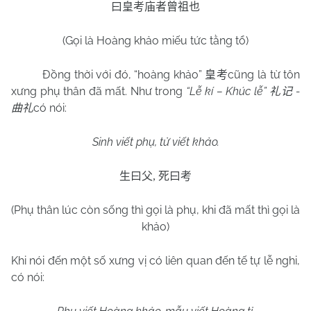
曰皇考庙者曾祖也
(Gọi là Hoàng khảo miếu tức tằng tổ)
Đồng thời với đó, “hoàng khảo”
cũng là từ tôn
皇考
xưng phụ thân đã mất. Như trong
“Lễ kí – Khúc lễ”
-
礼记
có nói:
曲礼
Sinh viết phụ, tử viết khảo.
生曰父
,
死曰考
(Phụ thân lúc còn sống thì gọi là phụ, khi đã mất thì gọi là
khảo)
Khi nói đến một số xưng vị có liên quan đến tế tự lễ nghi,
có nói: