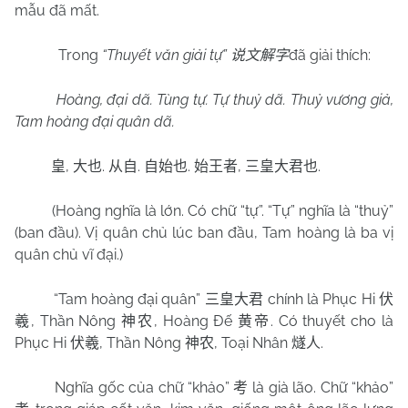
mẫu đã mất.
Trong
“Thuyết văn giải tự”
đã giải thích:
说文解字
Hoàng, đại dã. Tùng tự. Tự thuỷ dã. Thuỷ vương giả,
Tam hoàng đại quân dã.
,
.
.
.
,
.
皇
大也
从自
自始也
始王者
三皇大君也
(Hoàng nghĩa là lớn. Có chữ “tự”. “Tự” nghĩa là “thuỷ”
(ban đầu). Vị quân chủ lúc ban đầu, Tam hoàng là ba vị
quân chủ vĩ đại.)
“Tam hoàng đại quân”
chính là Phục Hi
三皇大君
伏
, Thần Nông
, Hoàng Đế
. Có thuyết cho là
羲
神农
黄帝
Phục Hi
, Thần Nông
, Toại Nhân
.
伏羲
神农
燧人
Nghĩa gốc của chữ “khảo”
là già lão. Chữ “khảo”
考