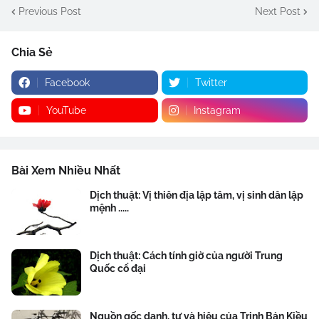
Previous Post
Next Post
Chia Sẻ
Facebook
Twitter
YouTube
Instagram
Bài Xem Nhiều Nhất
Dịch thuật: Vị thiên địa lập tâm, vị sinh dân lập
mệnh .....
Dịch thuật: Cách tính giờ của người Trung
Quốc cổ đại
Nguồn gốc danh, tự và hiệu của Trịnh Bản Kiều