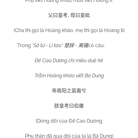
Phụ viết Hoàng khảo, mẫu viết Hoàng tỉ.
父曰皇考
,
母曰皇妣
(Cha thì gọi là Hoàng khảo, mẹ thì gọi là Hoàng tỉ)
Trong
“Sở từ - Li tao”
-
có câu:
楚辞
离骚
Đế Cao Dương chi miêu duệ hề
Trẫm Hoàng khảo viết Bá Dung
帝高阳之苗裔兮
朕皇考曰伯庸
(Dòng dõi của Đế Cao Dương
Phụ thân đã qua đời của ta là Bá Dung)