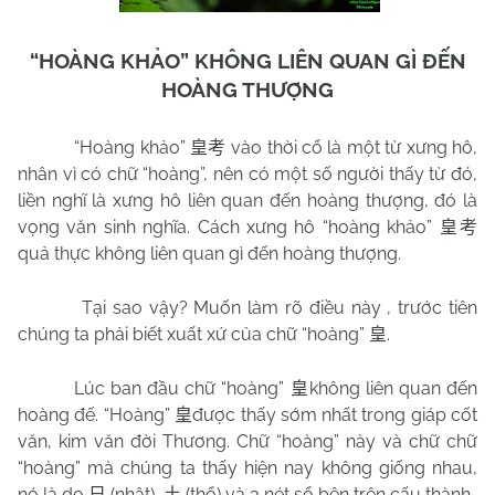
“HOÀNG KHẢO” KHÔNG LIÊN QUAN GÌ ĐẾN
HOÀNG THƯỢNG
“Hoàng khảo”
vào thời cổ là một từ xưng hô,
皇考
nhân vì có chữ “hoàng”, nên có một số người thấy từ đó,
liền nghĩ là xưng hô liên quan đến hoàng thượng, đó là
vọng văn sinh nghĩa. Cách xưng hô “hoàng khảo”
皇考
quả thực không liên quan gì đến hoàng thượng.
Tại sao vậy? Muốn làm rõ điều này , trước tiên
chúng ta phải biết xuất xứ của chữ “hoàng”
.
皇
Lúc ban đầu chữ “hoàng”
không liên quan đến
皇
hoàng đế. “Hoàng”
được thấy sớm nhất trong giáp cốt
皇
văn, kim văn đời Thương. Chữ “hoàng” này và chữ chữ
“hoàng” mà chúng ta thấy hiện nay không giống nhau,
nó là do
(nhật),
(thổ) và 3 nét sổ bên trên cấu thành.
日
土