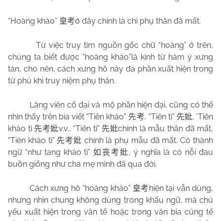
“Hoàng khảo”
ở đây chính là chỉ phụ thân đã mất.
皇考
Từ việc truy tìm nguồn gốc chữ “hoàng” ở trên,
chúng ta biết được “hoàng khảo”là kính từ hàm ý xưng
tán, cho nên, cách xưng hô này đa phần xuất hiện trong
từ phú khi truy niệm phụ thân.
Lăng viên cổ đại và mộ phần hiện đại, cũng có thể
nhìn thấy trên bia viết “Tiên khảo”
, “Tiên tỉ”
, ‘Tiên
先考
先妣
khảo tỉ
v.v… “Tiên tỉ”
chính là mẫu thân đã mất,
先考妣
先妣
“Tiên khảo tỉ”
chính là phụ mẫu đã mất. Có thành
先考妣
ngữ “như tang khảo tỉ”
, ý nghĩa là có nỗi đau
如丧考妣
buồn giống như cha mẹ mình đã qua đời.
Cách xưng hô “hoàng khảo”
hiện tại vẫn dùng,
皇考
nhưng nhìn chung không dùng trong khẩu ngữ, mà chủ
yếu xuất hiện trong văn tế hoặc trong văn bia cúng tế