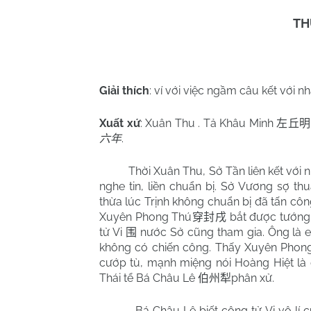
TH
Giải thích
: ví với việc ngầm câu kết với nh
Xuất xứ
:
Xuân Thu . Tả Khâu Minh
左丘明
.
六年
Thời Xuân Thu, Sở Tần liên kết với
nghe tin, liền chuẩn bị. Sở Vương sợ th
thừa lúc Trịnh không chuẩn bị đã tấn cô
Xuyên Phong Thú
bắt được tướng
穿封戌
tử Vi
nước Sở cũng tham gia. Ông là
围
không có chiến công. Thấy Xuyên Phong 
cướp tù, mạnh miệng nói Hoàng Hiệt là
Thái tể Bá Châu Lê
phân xử.
伯州犁
Bá Châu Lê biết công tử Vi vô lí