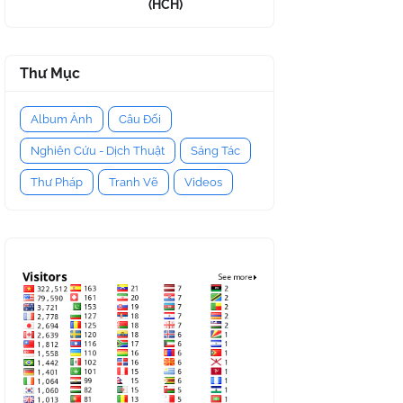
(HCH)
Thư Mục
Album Ảnh
Câu Đối
Nghiên Cứu - Dịch Thuật
Sáng Tác
Thư Pháp
Tranh Vẽ
Videos