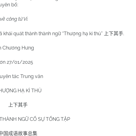
tuyên bố:
ề công tử Vi.
ã khái quát thành thành ngữ “Thượng hạ kì thủ”
.
上下其手
h Chương Hưng
hơn
27/01/2025
uyên tác Trung văn
HƯỢNG HẠ KÌ THỦ
上下其手
THÀNH NGỮ CỐ SỰ TỔNG TẬP
中国成语故事总集