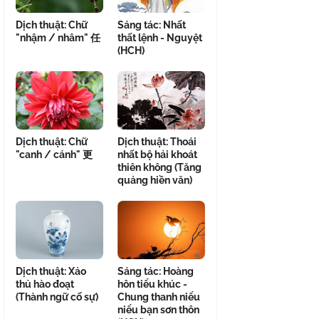
Dịch thuật: Chữ
Sáng tác: Nhất
"nhậm / nhâm" 任
thất lệnh - Nguyệt
(HCH)
Dịch thuật: Chữ
Dịch thuật: Thoái
"canh / cánh" 更
nhất bộ hải khoát
thiên không (Tăng
quảng hiền văn)
Dịch thuật: Xảo
Sáng tác: Hoàng
thủ hào đoạt
hôn tiểu khúc -
(Thành ngữ cố sự)
Chung thanh niểu
niểu bạn sơn thôn