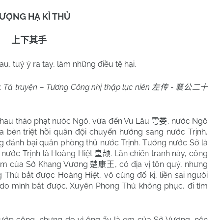
ƯỢNG HẠ KÌ THỦ
上下其手
au, tuỳ ý ra tay, làm những điều tệ hại.
:
Tả truyện – Tương Công nhị thập lục niên
-
左传
襄公二十
 nhau thảo phạt nước Ngô, vừa đến Vu Lâu
, nước Ngô
雩娄
ua bèn triệt hồi quân đội chuyến hướng sang nước Trịnh,
ng đánh bại quân phòng thủ nước Trịnh. Tướng nước Sở là
 nước Trịnh là Hoàng Hiệt
. Lần chiến tranh này, công
皇颉
 em của Sở Khang Vương
, có địa vị tôn quý, nhưng
楚康王
Thú bắt được Hoàng Hiệt, vô cùng đố kị, liền sai người
 do mình bắt được. Xuyên Phong Thú không phục, đi tìm
 cướp công, nhưng do vì ông ấy là em của Sở Vương, nên