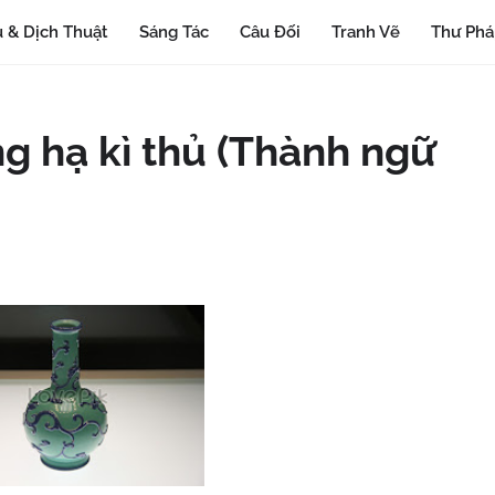
 & Dịch Thuật
Sáng Tác
Câu Đối
Tranh Vẽ
Thư Ph
g hạ kì thủ (Thành ngữ