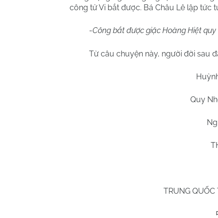
công tử Vi bắt được. Bá Châu Lê lập tức 
-
Công bắt được giặc Hoàng Hiệt quy v
Từ câu chuyện này, người đời sau đ
Huỳn
Quy N
Ng
T
TRUNG QUỐC 