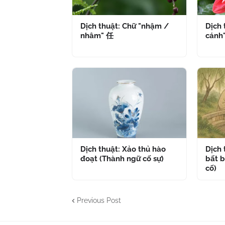
Dịch thuật: Chữ "nhậm /
Dịch 
nhâm" 任
cánh
Dịch thuật: Xảo thủ hào
Dịch
đoạt (Thành ngữ cố sự)
bất b
cố)
Previous Post