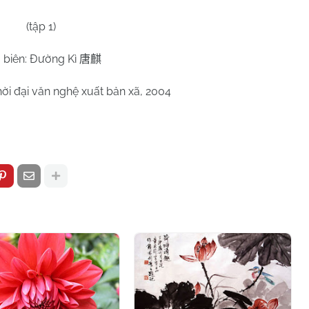
(tập 1)
 biên: Đường Kì
唐麒
ời đại văn nghệ xuất bản xã, 2004