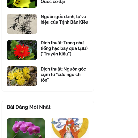
Quốc cổ đại
Nguồn gốc danh, tự và
hiệu của Trịnh Bản Kiều
Dịch thuật: Trong như
tiếng hạc bay qua (481)
("Truyện Kiều")
Dịch thuật: Nguồn gốc
cụm từ "cửu ngũ chí
tôn"
Bài Đăng Mới Nhất