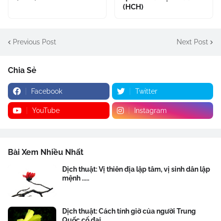
(HCH)
Previous Post
Next Post
Chia Sẻ
Facebook
Twitter
YouTube
Instagram
Bài Xem Nhiều Nhất
Dịch thuật: Vị thiên địa lập tâm, vị sinh dân lập
mệnh .....
Dịch thuật: Cách tính giờ của người Trung
Quốc cổ đại