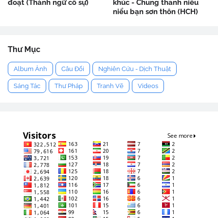
đoạt (Thành ngữ cố sự)
khúc - Chung thanh niểu
niểu bạn sơn thôn (HCH)
Thư Mục
Album Ảnh
Câu Đối
Nghiên Cứu - Dịch Thuật
Sáng Tác
Thư Pháp
Tranh Vẽ
Videos