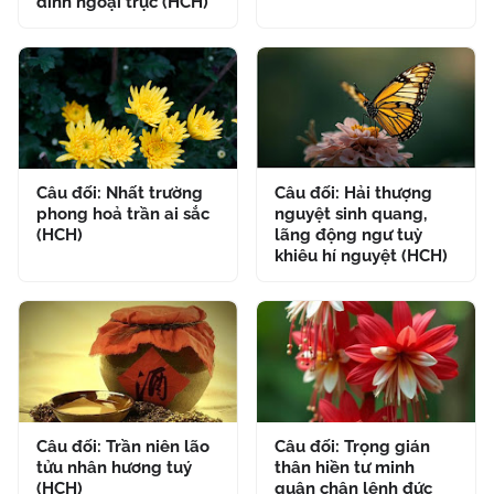
đình ngoại trực (HCH)
Câu đối: Nhất trường
Câu đối: Hải thượng
phong hoả trần ai sắc
nguyệt sinh quang,
(HCH)
lãng động ngư tuỳ
khiêu hí nguyệt (HCH)
Câu đối: Trần niên lão
Câu đối: Trọng gián
tửu nhân hương tuý
thân hiền tư minh
(HCH)
quân chân lệnh đức