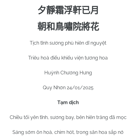
夕靜霜浮軒已月
朝和鳥嘯院將花
Tịch tĩnh sương phù hiên dĩ nguyệt
Triêu hoà điểu khiếu viện tương hoa
Huỳnh Chương Hưng
Quy Nhơn
24
/01/2025
Tạm dịch
Chiều tối yên tĩnh, sương bay, bên hiên trăng đã mọc
Sáng sớm ôn hoà, chim hót, trong sân hoa sắp nở