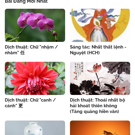
Bài Đăng Mới Nhất
Dịch thuật: Chữ "nhậm /
Sáng tác: Nhất thất lệnh -
nhâm" 任
Nguyệt (HCH)
Dịch thuật: Chữ "canh /
Dịch thuật: Thoái nhất bộ
cánh" 更
hải khoát thiên không
(Tăng quảng hiền văn)