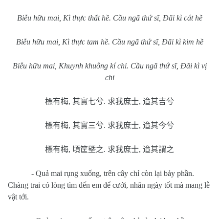
Biễu hữu mai, Kì thực thất hề. Cầu ngã thứ sĩ, Đãi kì cát hề
Biễu hữu mai, Kì thực tam hề. Cầu ngã thứ sĩ, Đãi kì kim hề
Biễu hữu mai, Khuynh khuông kí chi. Cầu ngã thứ sĩ, Đãi kì vị
chi
標有梅
,
其實七兮
.
求我庶士
,
迨其吉兮
標有梅
,
其實三兮
.
求我庶士
,
迨其今兮
標有梅
,
頃筐塈之
.
求我庶士
,
迨其謂之
- Quả mai rụng xuống, trên cây chỉ còn lại bảy phần.
Chàng trai có lòng tìm đến em để cưới, nhân ngày tốt mà mang lễ
vật tới.