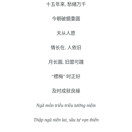
十五年来
,
愁緒万千
今朝破鏡重圓
天从人愿
情长在
,
人依旧
月长圓
,
旧盟可踐
“
標梅
”
时正好
及时成就良緣
Ngã môn triêu triêu tưởng niệm
Thập ngũ niên lai, sầu tự vạn thiên