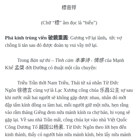
標音殍
(Chữ “
標
” âm đọc là “biễu”)
Phá kính trùng viên
破鏡重圓
:
Gương vỡ lại lành
,
tức vợ
chồng li tán sau đó được đoàn tụ vui vầy trở lại.
Trong
Bản sự thi – Tình cảm
本事诗
-
情感
của Mạnh
Khể
孟棨
đời Đường có thuật một câu chuyện:
Triều Trần thời Nam Triều, Thái tử xá nhân Từ Đức
Ngôn
徐德言
cùng vợ là Lạc Xương công chúa
乐昌公主
sợ sau
khi nước mất hai người sẽ không gặp được nhau, nhân đó mới
đập tấm kính đồng ra làm hai, mỗi người giữ một nửa, hẹn rằng
vào rằm tháng Giêng đem nửa mảnh kính ra chợ bán, hi vọng sẽ
gặp lại. Về sau nhà Trần mất, công chúa lọt vào nhà Việt Quốc
Công Dương Tố
越国公杨素
. Từ Đức Ngôn theo lời hẹn đến
kinh thành, thấy có người bán nửa mảnh kính, bèn lấy nửa mảnh