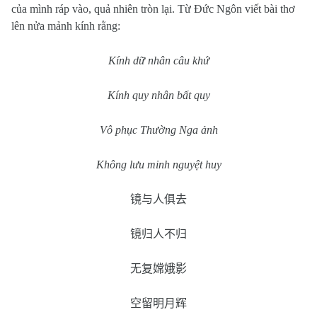
của mình ráp vào, quả nhiên tròn lại. Từ Đức Ngôn viết bài thơ
lên nửa mảnh kính rằng:
Kính dữ nhân câu khứ
Kính quy nhân bất quy
Vô phục Thường Nga ảnh
Không lưu minh nguyệt huy
镜与人俱去
镜归人不归
无复嫦娥影
空留明月辉