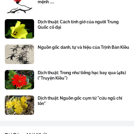
mệnh .....
Dịch thuật: Cách tính giờ của người Trung
Quốc cổ đại
Nguồn gốc danh, tự và hiệu của Trịnh Bản Kiều
Dịch thuật: Trong như tiếng hạc bay qua (481)
("Truyện Kiều")
Dịch thuật: Nguồn gốc cụm từ "cửu ngũ chí
tôn"