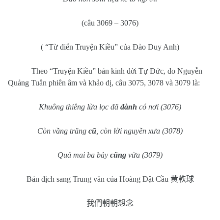
(câu 3069 – 3076)
( “Từ điển Truyện Kiều” của Đào Duy Anh)
Theo “Truyện Kiều” bản kinh đời Tự Đức, do Nguyễn
Quảng Tuân phiên âm và khảo dị, câu 3075, 3078 và 3079 là:
Khuông thiêng lừa lọc đã
đành
có nơi (3076)
Còn vầng trăng
cũ
, còn lời nguyền xưa (3078)
Quả mai ba bảy
cũng
vừa (3079)
Bản dịch sang Trung văn của Hoàng Dật Cầu
黄軼球
我們朝朝想念