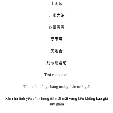
山无陵
江水为竭
冬雷震震
夏雨雪
天地合
乃敢与君绝
Trời cao kia ơi!
Tôi muốn cùng chàng tương thân tương ái
Xin cho tình yêu của chúng tôi mãi mãi vững bền không bao giờ
suy giảm