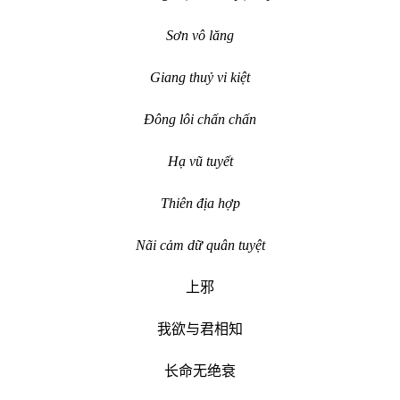
Sơn vô lăng
Giang thuỷ vi kiệt
Đông lôi chấn chấn
Hạ vũ tuyết
Thiên địa hợp
Nãi cảm dữ quân tuyệt
上邪
我欲与君相知
长命无绝衰