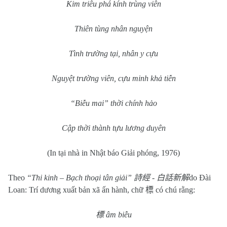
Kim triêu phá kính trùng viên
Thiên tùng nhân nguyện
Tình trường tại, nhân y cựu
Nguyệt trường viên, cựu minh khả tiễn
“Biễu mai” thời chính hảo
Cập thời thành tựu lương duyên
(In tại nhà in Nhật báo Giải phóng, 1976)
Theo
“Thi kinh – Bạch thoại tân giải”
詩經
-
白話新解
do Đài
Loan: Trí dương xuất bản xã ấn hành, chữ
標
có chú rằng:
標
âm biễu