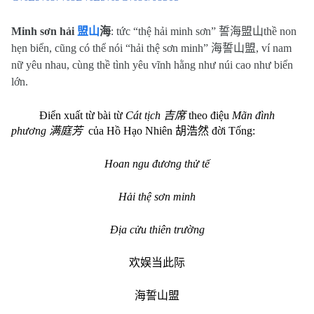
Minh sơn hải
盟山
海
: tức “thệ hải minh sơn”
誓海盟山
thề non
hẹn biển, c
ũng có thể nói “hải thệ sơn minh”
海誓山盟
, ví nam
nữ yêu nhau, cùng thề tình yêu vĩnh hằng như núi cao như biển
lớn.
Điển xuất từ bài từ
Cát tịch
吉席
theo điệu
Mãn đình
phương
满庭芳
của Hồ Hạo Nhiên
胡浩然
đời Tống:
Hoan ngu đương thử tế
Hải thệ sơn minh
Địa cửu thiên trường
欢娱当此际
海誓山盟