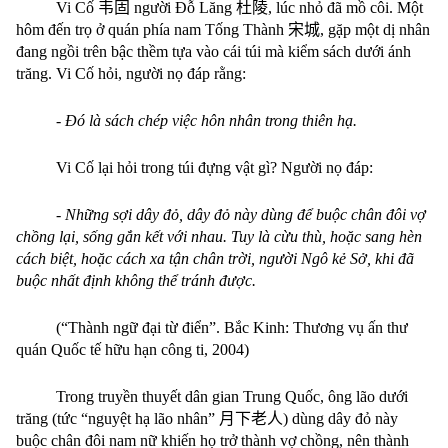
Vi Cố
韦固
người Đỗ Lăng
杜陵
, lúc nhỏ đã mồ côi. Một
hôm đến trọ ở quán phía nam Tống Thành
宋城
, gặp một dị nhân
đang ngồi trên bậc thềm tựa vào cái túi mà kiểm sách dưới ánh
trăng. Vi Cố hỏi, người nọ đáp rằng:
-
Đó là sách chép việc hôn nhân trong thiên hạ.
Vi Cố lại hỏi trong túi đựng vật gì? Người nọ đáp:
-
Những sợi dây đỏ, dây đỏ này dùng để buộc chân đôi vợ
chồng lại, sống gắn kết với nhau. Tuy là cừu thù, hoặc sang hèn
cách biệt, hoặc cách xa tận chân trời, người Ngô kẻ Sở, khi đã
buộc nhất định không thể tránh được.
(“Thành ngữ đại từ điển”. Bắc Kinh: Thương vụ ấn thư
quán Quốc tế hữu hạn công ti, 2004)
Trong truyền thuyết dân gian Trung Quốc, ông lão dưới
trăng (tức “nguyệt hạ lão nhân”
月下老人
) dùng dây đỏ này
buộc chân đôi nam nữ khiến họ trở thành vợ chồng, nên thành