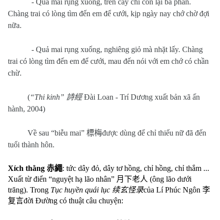
- Quả mai rụng xuống, trên cây chỉ còn lại ba phần.
Chàng trai có lòng tìm đến em để cưới, kịp ngày nay chớ chờ đợi
nữa.
- Quả mai rụng xuống, nghiêng giỏ mà nhặt lấy. Chàng
trai có lòng tìm đến em để cưới, mau đến nói với em chớ có chần
chừ.
(
“Thi kinh”
詩經
Đài Loan - Trí Dương xuất bản xã ấn
hành, 2004)
Về sau “biễu mai”
標梅
được dùng để chỉ thiếu nữ đã đến
tuổi thành hôn.
Xích thằng
赤繩
: tức dây đỏ, dây tơ hồng, chỉ hồng, chỉ thắm ...
Xuất từ điển “nguyệt hạ lão nhân”
月下老人
(ông lão dưới
trăng). Trong
Tục huyền quái lục
续玄怪录
của Lí Phúc Ngôn
李
复言
đời Đường có thuật câu chuyện: