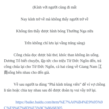
(Kính với người cùng đi mất
Nay kính trở về mà không thấy người trở về
Không tìm thấy được hình bóng Thường Nga nữa
Trên không chỉ lưu lại vầng trăng sáng)
Công chúa đọc được bài thơ, khóc than không ăn uống.
Dương Tố biết chuyện, lập tức cho triệu Từ Đức Ngôn đến, trả
công chúa lại cho Từ Đức Ngôn, cả hai cùng về Giang Nam
江
南
sống bên nhau cho đến già.
Về sau người ta dùng “Phá kính trùng viên” để ví vợ chồng
li tán hoặc chia tay nhau sau đó được đoàn tụ vui vầy trở lại.
https://baike.baidu.com/item/%E7%A0%B4%E9%95%9
C%E9%87%8D%E5%9C%86/68305