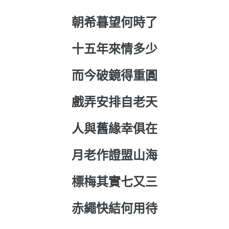
朝希暮望何時了
十五年來情多少
而今破鏡得重圓
戲弄安排自老天
人與舊緣幸俱在
月老作證盟山海
標梅其實七又三
赤繩快結何用待