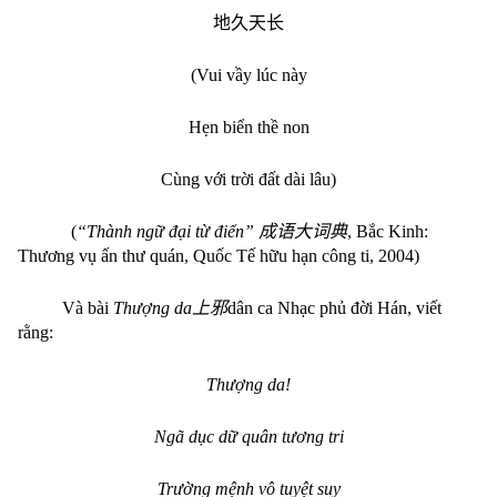
地久天长
(Vui vầy lúc này
Hẹn biển thề non
Cùng với trời đất dài lâu)
(
“Thành ngữ đại từ điển”
成语大词典
, Bắc Kinh:
Thương vụ ấn thư quán, Quốc Tế hữu hạn công ti, 2004)
Và bài
Thượng da
上邪
dân ca Nhạc phủ đời Hán, viết
rằng:
Thượng da!
Ngã dục dữ quân tương tri
Trường mệnh vô tuyệt suy