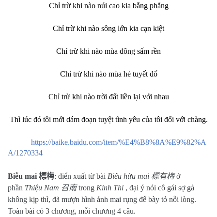
Chỉ trừ khi nào núi cao kia bằng phẳng
Chỉ trừ khi nào sông lớn kia cạn kiệt
Chỉ trừ khi nào mùa đông sấm rền
Chỉ trừ khi nào mùa hè tuyết đổ
Chỉ trừ khi nào trời đất liền lại với nhau
Thì lúc đó tôi mới dám đoạn tuyệt tình yêu của tôi đối với chàng.
https://baike.baidu.com/item/%E4%B8%8A%E9%82%A
A/1270334
Biễu mai
標梅
: điển xuất từ
bài
Biễu hữu mai
標有梅
ở
phần
Thiệu Nam
召南
trong
Kinh Thi
, đại ý nói cô gái sợ gả
không kịp thì, đã mượn hình ảnh mai rụng để bày tỏ nỗi lòng.
Toàn bài có 3 chương, mỗi chương 4 câu.