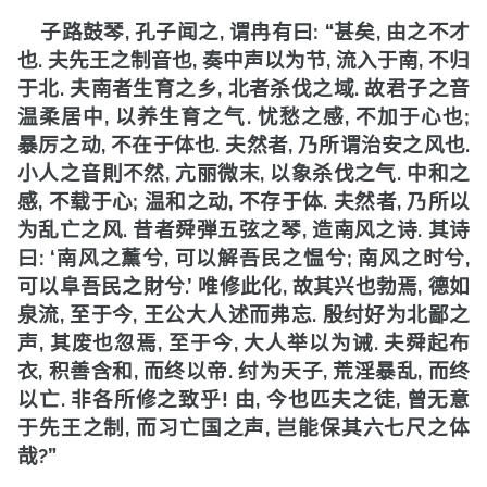
,
,
: “
,
子路鼓琴
孔子闻之
谓冉有曰
甚矣
由之不才
.
,
,
,
也
夫先王之制音也
奏中声以为节
流入于南
不归
.
,
.
于北
夫南者生育之乡
北者杀伐之域
故君子之音
,
.
,
;
温柔居中
以养生育之气
忧愁之感
不加于心也
,
.
,
.
暴厉之动
不在于体也
夫然者
乃所谓治安之风也
,
,
.
小人之音則不然
亢丽微末
以象杀伐之气
中和之
,
;
,
.
,
感
不载于心
温和之动
不存于体
夫然者
乃所以
.
,
.
为乱亡之风
昔者舜弾五弦之琴
造南风之诗
其诗
: ‘
,
;
,
曰
南风之薰兮
可以解吾民之愠兮
南风之时兮
.’
,
,
可以阜吾民之財兮
唯修此化
故其兴也勃焉
德如
,
,
.
泉流
至于今
王公大人述而弗忘
殷纣好为北鄙之
,
,
,
.
声
其废也忽焉
至于今
大人举以为诫
夫舜起布
,
,
.
,
,
衣
积善含和
而终以帝
纣为天子
荒淫暴乱
而终
.
!
,
,
以亡
非各所修之致乎
由
今也匹夫之徒
曾无意
,
,
于先王之制
而习亡国之声
岂能保其六七尺之体
?”
哉