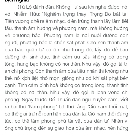
(Tử Lộ đánh đàn, Khổng Tử sau khi nghe được, nói
với Nhiễm Hữu: “Nghiêm trọng thay! Trọng Do bất tài.
Tiên vương chế ra âm nhạc, diễn trúng thanh lấy làm tiết
tấu, thanh âm hướng về phương nam, mà không hướng
về phương bắc. Phương nam là nơi nuôi dưỡng con
người, phương bắc là chốn sát phạt. Cho nên thanh âm
của bậc quân tử có ôn nhu trong đó, lấy đó để bảo
dưỡng khí sinh dục, tình cảm ưu sầu không có trong
lòng, hung bạo không có nơi thân. Như vậy, đó gọi là trị
an chi phong. Còn thanh âm của tiểu nhân thì không như
thế, nó kịch liệt nhỏ mọn, giống như có khí sát phạt bên
cạnh. Tình cảm bình hoà không có trong lòng, thanh tĩnh
không có nơi thân. Như vậy, đó gọi là loạn vong chi
phong. Ngày trước Đế Thuấn đàn ngũ huyền cầm, viết
ra bài thơ “Nam phong”. Lời thơ rằng: ‘Gió nam thổi mát,
có thể giải trừ nỗi oán hận của dân ta. Gió nam thổi đúng
lúc, có thể làm phong phú tài vật của dân ta’. Nhân vì
ông chú trọng đến sự giáo hoá của âm nhạc, nên hứng