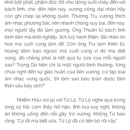
khởi bột phát, phẩm đức tốt như dòng suối chảy đến với
bách tính, cho đến hiện nay, vương công đại nhân hãy
còn ghi chép lại không quên. Thương Trụ vương thích
âm nhạc phương bắc nên nhanh chóng suy bại, đến nay,
mọi người lấy đó làm gương. Ông Thuấn từ bách tính
bình dân mà khởi nghiệp, tích luỹ hành thiện, đãi nhân ôn
hoà mà cuối cùng làm đế. Còn ông Trụ làm thiên tử,
hoang dâm bạo ngược mà cuối cùng vì đó mà diệt
vong, đó chẳng phải là kết quả tu sửa của mỗi người
sao? Trọng Do hiện chỉ là một người bình thường, từng
chưa nghĩ đến sự giáo huấn của tiên vương, cứ tập loại
âm nhạc vong quốc, thì làm sao bảo toàn được tấm
thân sáu bảy xích?”
Nhiễm Hữu nói lại với Tử Lộ, Tử Lộ nghe qua trong
lòng sợ hãi, cảm thấy hối hận, tĩnh toạ suy nghĩ, không
ăn không uống đến nỗi gầy trơ xương. Khổng Tử bảo
rằng: “Có lỗi mà biết sửa, Tử Lộ đã có tiến bộ rồi vậy.”