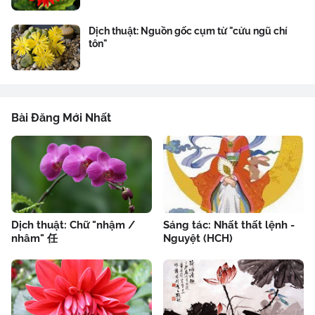
Dịch thuật: Nguồn gốc cụm từ "cửu ngũ chí
tôn"
Bài Đăng Mới Nhất
Dịch thuật: Chữ "nhậm /
Sáng tác: Nhất thất lệnh -
nhâm" 任
Nguyệt (HCH)