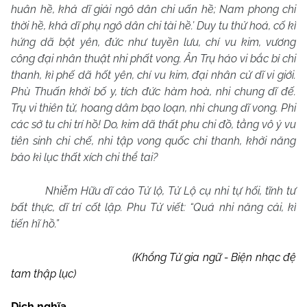
huân hề, khả dĩ giải ngô dân chi uấn hề; Nam phong chi
thời hề, khả dĩ phụ ngô dân chi tài hề.’ Duy tu thử hoá, cố kì
hứng dã bột yên, đức như tuyền lưu, chí vu kim, vương
công đại nhân thuật nhi phất vong. Ân Trụ háo vi bắc bỉ chi
thanh, kì phế dã hốt yên, chí vu kim, đại nhân cử dĩ vi giới.
Phù Thuấn khởi bố y, tích đức hàm hoà, nhi chung dĩ đế.
Trụ vi thiên tử, hoang dâm bạo loạn, nhi chung dĩ vong. Phi
các sở tu chi trí hồ! Do, kim dã thất phu chi đồ, tằng vô ý vu
tiên sinh chi chế, nhi tập vong quốc chi thanh, khởi năng
bảo kì lục thất xích chi thể tai?
Nhiễm Hữu dĩ cáo Tử lộ, Tử Lộ cụ nhi tự hối, tĩnh tư
bất thực, dĩ trí cốt lập. Phu Tử viết: “Quá nhi năng cải, kì
tiến hĩ hồ.”
(Khổng Tử gia ngữ - Biện nhạc đệ
tam thập lục)
Dịch nghĩa