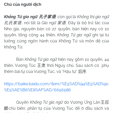
Chú của người dịch
Khổng Tử gia ngữ
: còn gọi là
Khổng thị gia ngữ
孔子家语
, nói tắt là
Gia ngữ
. Đây là bộ trứ tác của
孔氏家语
家语
Nho gia, nguyên bản có 27 quyển, bản hiện nay có 10
quyển, tổng cộng 44 thiên.
Khổng Tử gia ngữ
ghi lại tư
tưởng cùng ngôn hành của Khổng Tử và môn đệ của
Khổng Tử.
Bản
Khổng Tử gia ngữ
hiện nay gồm 10 quyển, 44
thiên, Vương Túc
thời Nguỵ chú. Sau sách có
phụ
王肃
thêm bài tự của Vương Túc, và “Hậu tự”
.
后序
https://baike.baidu.com/item/%E5%AD%94%E5%AD%90
%E5%AE%B6%E8%AF%AD/6656586
Quyển
Khổng Tử gia ngữ
do Vương Ứng Lân
王应
chủ biên, phần tự của Vương Túc để ở đầu sách và
麟