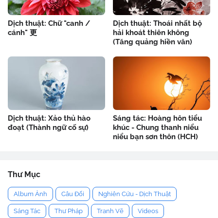
Dịch thuật: Chữ "canh /
Dịch thuật: Thoái nhất bộ
cánh" 更
hải khoát thiên không
(Tăng quảng hiền văn)
Dịch thuật: Xảo thủ hào
Sáng tác: Hoàng hôn tiểu
đoạt (Thành ngữ cố sự)
khúc - Chung thanh niểu
niểu bạn sơn thôn (HCH)
Thư Mục
Album Ảnh
Câu Đối
Nghiên Cứu - Dịch Thuật
Sáng Tác
Thư Pháp
Tranh Vẽ
Videos