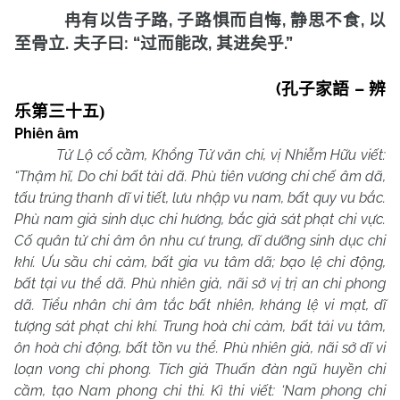
,
,
,
冉有以告子路
子路惧而自悔
静思不食
以
.
: “
,
.”
至骨立
夫子曰
过而能改
其进矣乎
(
–
孔子家語
辨
乐
第三十五
)
Phiên âm
Tử Lộ cổ cầm, Khổng Tử văn chi, vị Nhiễm Hữu viết:
“Thậm hĩ, Do chi bất tài dã. Phù tiên vương chi chế âm dã,
tấu trúng thanh dĩ vi tiết, lưu nhập vu nam, bất quy vu bắc.
Phù nam giả sinh dục chi hương, bắc giả sát phạt chi vực.
Cố quân tử chi âm ôn nhu cư trung, dĩ dưỡng sinh dục chi
khí. Ưu sầu chi cảm, bất gia vu tâm dã; bạo lệ chi động,
bất tại vu thể dã. Phù nhiên giả, nãi sở vị trị an chi phong
dã. Tiểu nhân chi âm tắc bất nhiên, kháng lệ vi mạt, dĩ
tượng sát phạt chi khí. Trung hoà chi cảm, bất tái vu tâm,
ôn hoà chi động, bất tồn vu thể. Phù nhiên giả, nãi sở dĩ vi
loạn vong chi phong. Tích giả Thuấn đàn ngũ huyền chi
cầm, tạo Nam phong chi thi. Kì thi viết: ‘Nam phong chi