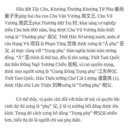
Đầu đời Tây Chu, Khương Thượng Khương Tử Nha
姜尚
姜子牙
giúp hai cha con Chu Văn Vương
周文王
, Chu Vũ
Vương
周武王
phạt Thương diệt Trụ
纣
, khai sáng cơ nghiệp
triều Chu hơn 800 năm, ông được Chu Vũ Vương thân thiết
xưng là “Thượng phụ”
尚父
. Thời Hán Sở tương tranh, mưu sĩ
của Hạng Vũ
项羽
là Phạm Tăng
范增
được xưng là “Á phụ”
亚
父
, kì thực cùng với “Trọng phụ” hàm nghĩa hoàn toàn tương
đồng. “Á”
亚
chính là thứ hai, đều là tôn xưng. Thời Tam Quốc
đại thần Đông Ngô Trương Chiêu
张昭
, vị cao quyền trọng,
được mọi người xưng là “Giang Đông Trọng phụ”
江东仲父
.
Thời Tam Quốc, Hán Thừa tướng Chư Cát Lượng
诸葛亮 (1)
,
được Hậu chủ Lưu Thiện
刘禅
xưng là “Tướng phụ”
相父
.
Có thể thấy, vị quân chủ đối với thần tử mà có quyền lớn
vinh dự thì xưng là “phụ”
父
, ý là vị trưởng bổi đáng được tôn
kính. Trong đó cách xưng hô dùng “Trọng phụ”
仲父
là nhiều
hơn, biểu thị đó là người chỉ sau phụ thân.