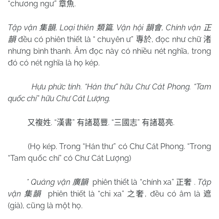
“chương ngư”
.
章魚
Tập vận
, Loại thiên
, Vận hội
, Chính vận
集韻
類篇
韻會
正
đều có phiên thiết là “ chuyên ư”
, đọc như chữ
韻
專於
渚
nhưng bình thanh. Âm đọc này có nhiều nét nghĩa, trong
đó có nét nghĩa là họ kép.
Hựu phức tính. “Hán thư” hữu
Chư
Cát Phong. “Tam
quốc chí” hữu
Chư
Cát Lượng.
. “
”
. “
”
.
又複姓
漢書
有諸葛豐
三國志
有諸葛亮
(Họ kép. Trong “Hán thư” có Chư Cát Phong. “Trong
“Tam quốc chí” có Chư Cát Lượng)
* Quảng vận
phiên thiết là “chính xa”
.
Tập
廣韻
正奢
vận
phiên thiết là “chi xa”
, đều có âm là
集韻
之奢
遮
(già), cũng là một họ.