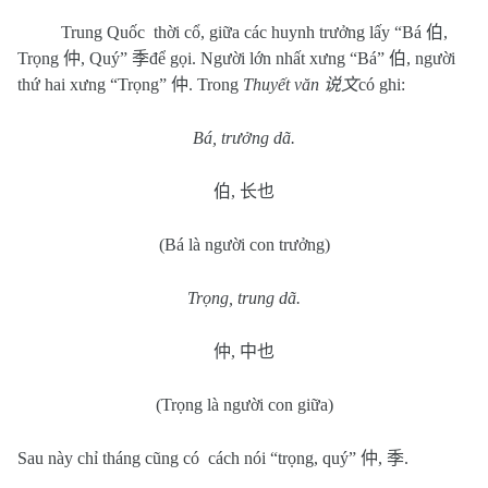
Trung Quốc
thời cổ, giữa các huynh trưởng lấy “Bá
伯
,
Trọng
仲
, Quý”
季
để gọi. Người lớn nhất xưng “Bá”
伯
, người
thứ hai xưng “Trọng”
仲
. Trong
Thuyết văn
说文
có ghi:
Bá, trưởng dã.
伯
,
长也
(Bá là người con trưởng)
Trọng, trung dã.
仲
,
中也
(Trọng là người con giữa)
Sau này chỉ tháng cũng có
cách nói “trọng, quý”
仲
,
季
.