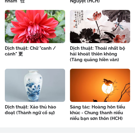
nhâm" 任
Nguyệt (HCH)
Dịch thuật: Chữ "canh /
Dịch thuật: Thoái nhất bộ
cánh" 更
hải khoát thiên không
(Tăng quảng hiền văn)
Dịch thuật: Xảo thủ hào
Sáng tác: Hoàng hôn tiểu
đoạt (Thành ngữ cố sự)
khúc - Chung thanh niểu
niểu bạn sơn thôn (HCH)