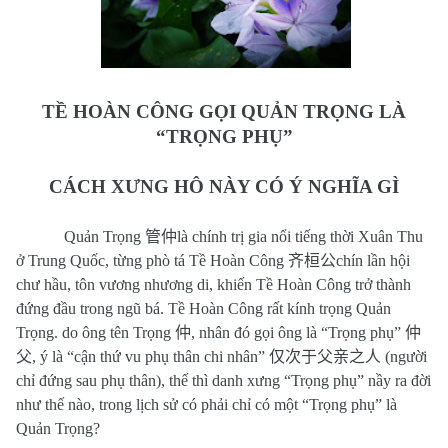
TỀ HOÀN CÔNG GỌI QUẢN TRỌNG LÀ
“TRỌNG PHỤ”
CÁCH XƯNG HÔ NÀY CÓ Ý NGHĨA GÌ
Quản Trọng
管仲
là chính trị gia nổi tiếng thời Xuân Thu
ở Trung Quốc, từng phò tá Tề Hoàn Công
齐桓公
chín lần hội
chư hầu, tôn vương nhương di, khiến Tề Hoàn Công trở thành
đứng đầu trong ngũ bá. Tề Hoàn Công rất kính trọng Quản
Trọng. do ông tên Trọng
仲
, nhân đó gọi ông là “Trọng phụ”
仲
父
, ý là “cận thứ vu phụ thân chi nhân”
仅次于父亲之人
(người
chỉ đứng sau phụ thân), thế thì danh xưng “Trọng phụ” nầy ra đời
như thế nào, trong lịch sử có phải chỉ có một “Trọng phụ” là
Quản Trọng?