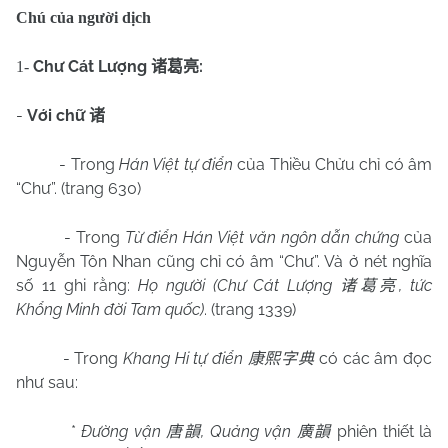
Chú của người dịch
Chư
Cát Lượng
:
1-
诸葛亮
-
Với chữ
诸
- Trong
Hán Việt tự điển
của Thiều Chửu chỉ có âm
“
Chư
”. (trang 630)
- Trong
Từ điển Hán Việt văn ngôn dẫn chứng
của
Nguyễn Tôn Nhan cũng chỉ có âm “
Chư
”. Và ở nét nghĩa
số 11 ghi rằng:
Họ người (
Chư
Cát Lượng
, tức
诸葛亮
Khổng Minh đời Tam quốc)
. (trang 1339)
- Trong
Khang Hi tự điển
có các âm đọc
康熙字典
như sau:
*
Đường vận
, Quảng vận
phiên thiết là
唐韻
廣韻