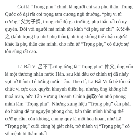
Gọi là “Trọng phụ” chính là người chỉ sau phụ thân. Trung
Quốc cổ đại rất coi trọng tam cương ngũ thường, “phụ vi tử
cương”
父为子纲
, trong chế độ gia trưởng, phụ thân rất có uy
quyền. Đối với người mà mình tôn kính “dĩ phụ sự chi”
以父事
之
(kính trọng họ như phụ thân), nhưng không thể nhận người
khác là phụ thân của mình, cho nên từ “Trọng phụ” có được sự
tôn sùng rất cao.
Lã Bất Vi
呂不韦
cũng từng là “Trọng phụ”
仲父
, ông vốn
là một thương nhân nước Hàn, sau khi đầu cơ chính trị đã nhảy
vọt trở thành Tể tướng nước Tần. Theo lí, Lã Bất Vi là bề tôi có
chức vị cực cao, quyền khuynh thiên hạ, nhưng ông không hề
thoả mãn, bức Tần Vương Doanh Chính
嬴政
còn nhỏ phong
mình làm “Trọng phụ”. Nhưng xưng hiệu “Trọng phụ” cần phải
do hoàng đế tự nguyện phong cho, bản thân mình không thể
cưỡng cầu, còn không, chung quy là một hoạ hoạn, như Lã
“Trọng phụ” cuối cùng bị giết chết, trở thành vị “Trọng phụ” có
số mệnh bi thảm nhất.