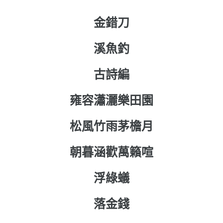
金錯刀
溪魚釣
古詩編
雍容瀟灑樂田園
松風竹雨茅檐月
朝暮涵歡萬籟喧
浮綠蟻
落金錢