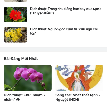
Dịch thuật: Trong như tiếng hạc bay qua (481)
("Truyện Kiều")
Dịch thuật: Nguồn gốc cụm từ "cửu ngũ chí
tôn"
Bài Đăng Mới Nhất
Dịch thuật: Chữ "nhậm /
Sáng tác: Nhất thất lệnh -
nhâm" 任
Nguyệt (HCH)