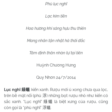
Phù lục nghĩ
Lạc kim tiền
Hoa hương khí sảng hựu thu thiên
Mang nhân tận nhật hà thời đắc
Tâm định thân nhàn tự tại tiên
Huỳnh Chương Hưng
Quy Nhơn 24/7/2014
Lục nghĩ
: kiến xanh. Rượu mới ủ xong chưa qua lọc,
綠蟻
trên bề mặt nổi (phù
) những bọt rượu nhỏ như kiến có
浮
sắc xanh. “Lục nghĩ”
là biệt xưng của rượu, cũng
綠蟻
còn gọi là “phù nghĩ”
.
浮蟻