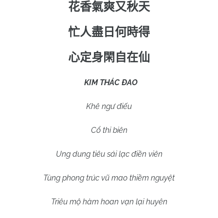
花香氣爽又秋天
忙人盡日何時得
心定身閑自在仙
KIM THÁC ĐAO
Khê ngư điếu
Cổ thi biên
Ung dung tiêu sái lạc điền viên
Tùng phong trúc vũ mao thiềm nguyệt
Triêu mộ hàm hoan vạn lại huyên