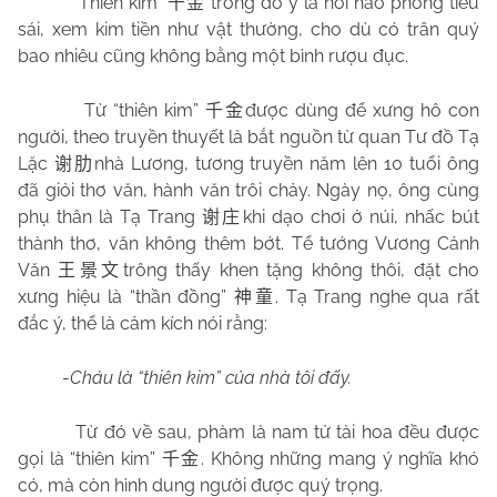
“Thiên kim”
trong đó ý là nói hào phóng tiêu
千金
sái, xem kim tiền như vật thường, cho dù có trân quý
bao nhiêu cũng không bằng một bình rượu đục.
Từ “thiên kim”
được dùng để xưng hô con
千金
người, theo truyền thuyết là bắt nguồn từ quan Tư đồ Tạ
Lặc
nhà Lương, tương truyền năm lên 10 tuổi ông
谢肋
đã giỏi thơ văn, hành văn trôi chảy. Ngày nọ, ông cùng
phụ thân là Tạ Trang
khi dạo chơi ở núi, nhấc bút
谢庄
thành thơ, văn không thêm bớt. Tể tướng Vương Cảnh
Văn
trông thấy khen tặng không thôi, đặt cho
王景文
xưng hiệu là “thần đồng”
. Tạ Trang nghe qua rất
神童
đắc ý, thể là cảm kích nói rằng:
-
Cháu là “thiên kim” của nhà tôi đấy.
Từ đó về sau, phàm là nam tử tài hoa đều được
gọi là “thiên kim”
. Không những mang ý nghĩa khó
千金
có, mà còn hình dung người được quý trọng.