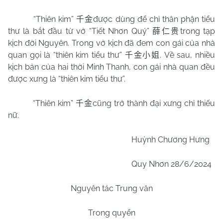
“Thiên kim”
được dùng để chỉ thân phận tiểu
千金
thư là bắt đầu từ vở “Tiết Nhơn Quý”
trong tạp
薛仁贵
kịch đời Nguyên. Trong vở kịch đã đem con gái của nhà
quan gọi là “thiên kim tiểu thư”
. Về sau, nhiều
千金小姐
kịch bản của hai thời Minh Thanh, con gái nhà quan đều
được xưng là “thiên kim tiểu thư”.
“Thiên kim”
cũng trở thành đại xưng chỉ thiếu
千金
nữ.
Huỳnh Chương Hưng
Quy Nhơn
28/6
/2024
Nguyên tác Trung văn
Trong quyển