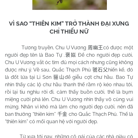
VÌ SAO “THIÊN KIM” TRỞ THÀNH ĐẠI XƯNG
CHỈ THIẾU NỮ
Tương truyền, Chu U Vương
có được một
周幽王
người đẹp tên là Bao Tự .
Để cho người đẹp cười,
褒姒
Chu U Vương vắt óc tìm đủ mọi cách nhưng cũng không
được như ý. Về sau, Quắc Thạch Phủ
hiến kế, đó
虢石父
là đốt lửa tại Li Sơn
để giễu cợt chư hầu. Bao Tự
骊山
nhìn thấy các lộ chư hầu thanh thế rầm rộ kéo nhau tới,
rồi lại tiu nghỉu rời đi, cảm thấy buồn cười, thế là bụm
miệng cười phá lên. Chu U Vương nhìn thấy vô cùng vui
mừng. Nhân vì khó mà làm cho người đẹp cười, nên đã
ban thưởng “thiên kim”
cho Quắc Thạch Phủ. Thế là
千金
“thiên kim” có mối quan hệ với người đẹp.
Từ xưa tới nay, những cô gái của các nhà giàu có