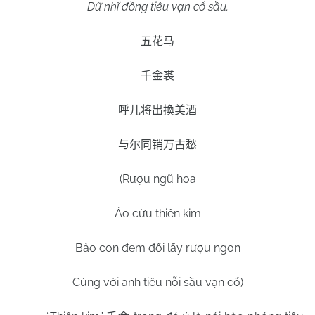
Dữ nhĩ đồng tiêu vạn cổ sầu.
五花马
千金裘
呼儿将出換美酒
与尔同销万古愁
(Rượu ngũ hoa
Áo cừu thiên kim
Bảo con đem đổi lấy rượu ngon
Cùng với anh tiêu nỗi sầu vạn cổ)