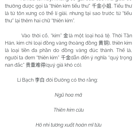
thường được gọi là “thiên kim tiểu thư”
. Tiểu thư
千金小姐
là từ tôn xưng có thể lí giải, nhưng tại sao trước từ “tiểu
thư” lại thêm hai chữ “thiên kim”.
Vào thời cổ, “kim”
là một loại hoá tệ. Thời Tần
金
Hán, kim chỉ loại đồng vàng (hoàng đồng
), thiên kim
黄铜
là loại tiền đa phần do đồng vàng đúc thành. Thế là,
người ta đem “thiên kim”
dẫn đến ý nghĩa “quý trọng
千金
nan đắc”
(quý giá khó có).
贵重难得
Lí Bạch
đời Đường có thơ rằng:
李白
Ngũ hoa mã
Thiên kim cừu
Hô nhi tương xuất hoán mĩ tửu