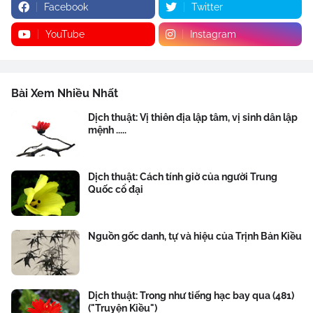
Facebook
Twitter
YouTube
Instagram
Bài Xem Nhiều Nhất
Dịch thuật: Vị thiên địa lập tâm, vị sinh dân lập
mệnh .....
Dịch thuật: Cách tính giờ của người Trung
Quốc cổ đại
Nguồn gốc danh, tự và hiệu của Trịnh Bản Kiều
Dịch thuật: Trong như tiếng hạc bay qua (481)
("Truyện Kiều")