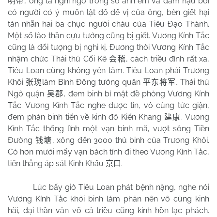
, ông ta nghi ngờ trong số anh em và đám hậu bối
明帝
có người có ý muốn lật đổ đế vị của ông, bèn giết hại
tàn nhẫn hai ba chục người cháu của Tiêu Đạo Thành.
Một số lão thần cựu tướng cũng bị giết. Vương Kính Tắc
cũng là đối tượng bị nghi kị. Đương thời Vương Kính Tắc
nhậm chức Thái thú Cối Kê
, cách triều đình rất xa,
会稽
Tiêu Loan cũng không yên tâm. Tiêu Loan phái Trương
Khôi
làm Bình Đông tướng quân
, Thái thú
张瑰
平东将军
Ngô quận
, đem binh bí mật đề phòng Vương Kính
吴郡
Tắc. Vương Kính Tắc nghe được tin, vô cùng tức giận,
đem phản binh tiến về kinh đô Kiến Khang
. Vương
建康
Kính Tắc thống lĩnh một vạn binh mã, vượt sông Tiền
Đường
, xông đến 3000 thủ binh của Trương Khôi.
钱塘
Có hơn mười mấy vạn bách tính đi theo Vương Kính Tắc,
tiến thẳng áp sát Kinh Khẩu
.
京口
Lúc bấy giờ Tiêu Loan phát bệnh nặng, nghe nói
Vương Kính Tắc khởi binh làm phản nên vô cùng kinh
hãi, đại thần văn võ cả triều cũng kinh hồn lạc phách.