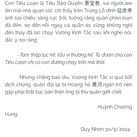
Con Tiêu Loan là Tiêu Bảo Quyển
, sai người leo
萧宝卷
lên mái nhà quan sát, chỉ thấy trên Trưng Lỗ đình
征虏亭
ánh lửa chiếu sáng rực trời, tưởng rằng quân phản loạn
đã đến, sợ đến nỗi ngay cả quần áo cũng không nghĩ
đến thay đã bỏ chạy. Vương Kính Tắc sau khi nghe nói,
đắc ý nói rằng:
-
Tam thập lục kế, tẩu vi thượng kế. Ta đoán cha con
Tiêu Loan chỉ có con đường chạy trốn mà thôi.
Nhưng chẳng bao lâu, Vương Kính Tắc vì quả bất
địch chúng, quân đội lại bị Hoàng hà
ngăn trở nên
黄河
gặp phải thất bại, bản thân ông bị thủ quân giết chết.
Huỳnh Chương
Hưng
Quy Nhơn
30/5
/2024