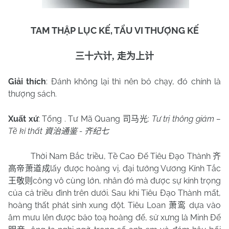
TAM THẬP LỤC KẾ, TẨU VI THƯỢNG KẾ
三十六计
,
走为上计
Giải thích
:
Đánh không lại thì nên bỏ chạy, đó chính là
thượng sách.
Xuất xứ
:
Tống . Tư Mã Quang
:
Tư trị thông giám –
司马光
Tề kỉ thất
-
資治通鉴
齐纪七
Thời Nam Bắc triều, Tề Cao Đế Tiêu Đạo Thành
齐
lấy được hoàng vị, đại tướng Vương Kính Tắc
高帝萧道成
công vô cùng lớn, nhân đó mà được sự kính trọng
王敬则
của cả triều đình trên dưới. Sau khi Tiêu Đạo Thành mất,
hoàng thất phát sinh xung đột. Tiêu Loan
dựa vào
萧鸾
âm mưu lên được bảo toạ hoàng đế, sử xưng là Minh Đế