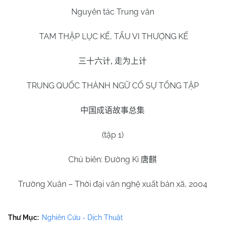
Nguyên tác Trung văn
TAM THẬP LỤC KẾ, TẨU VI THƯỢNG KẾ
三十六计
,
走为上计
TRUNG QUỐC THÀNH NGỮ CỐ SỰ TỔNG TẬP
中国成语故事总集
(tập 1)
Chủ biên: Đường Kì
唐麒
Trường Xuân – Thời đại văn nghệ xuất bản xã, 2004
Thư Mục:
Nghiên Cứu - Dịch Thuật