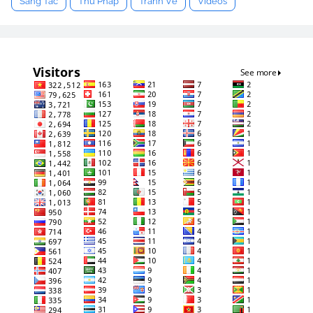
Sáng Tác
Thư Pháp
Tranh Vẽ
Videos