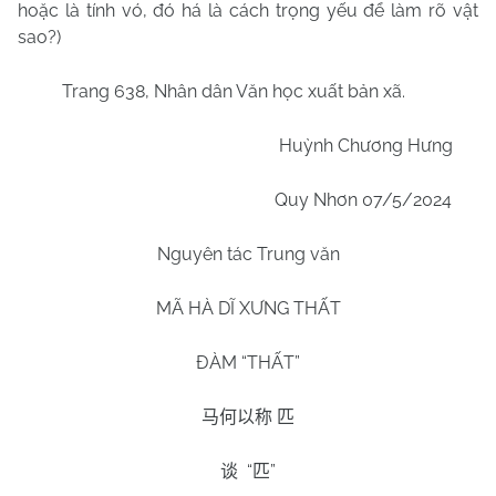
hoặc là tính vó, đó há là cách trọng yếu để làm rõ vật
sao?)
Trang 638, Nhân dân Văn học xuất bản xã.
Huỳnh Chương Hưng
Quy Nhơn
07/5/2024
Nguyên tác Trung văn
MÃ HÀ DĨ XƯNG THẤT
ĐÀM “
THẤT
”
马何以称
匹
“
”
谈
匹