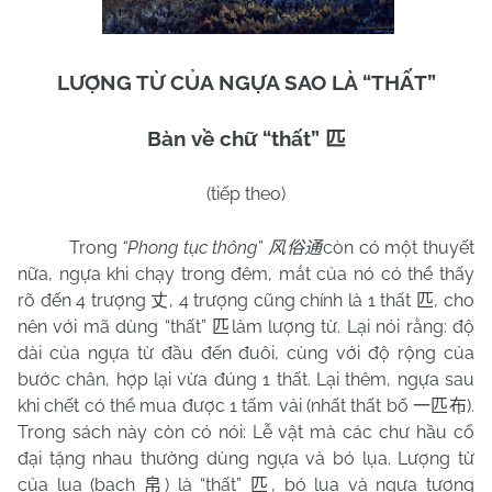
LƯỢNG TỪ CỦA NGỰA SAO LÀ “THẤT”
Bàn về chữ “thất”
匹
(tiếp theo)
Trong
“Phong tục thông”
còn có một thuyết
风俗通
nữa, ngựa khi chạy trong đêm, mắt của nó có thể thấy
rõ đến 4 trượng
, 4 trượng cũng chính là 1 thất
, cho
丈
匹
nên với mã dùng “thất”
làm lượng từ. Lại nói rằng: độ
匹
dài của ngựa từ đầu đến đuôi, cùng với độ rộng của
bước chân, hợp lại vừa đúng 1 thất. Lại thêm, ngựa sau
khi chết có thể mua được 1 tấm vải (nhất thất bố
).
一匹布
Trong sách này còn có nói: Lễ vật mà các chư hầu cổ
đại tặng nhau thường dùng ngựa và bó lụa. Lượng từ
của lụa (bạch
) là “thất”
, bó lụa và ngựa tương
帛
匹