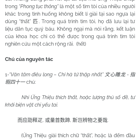
trong
“Phong tục thông”
là một số tìm tòi của nhiều người
khác trong tình huống không biết lí giải tại sao ngựa lại
dùng “thất”
. Trong quá trình tìm tòi, họ đã lưu lại tư
匹
liệu dân tục quý báu. Không ngại mà nói rằng, kết luận
của khoa học chỉ có thể được trong quá trình tìm tòi
nghiên cứu một cách rộng rãi. (hết)
Chú của nguyên tác
1
-“Văn tâm điêu long – Chỉ hà tứ thập nhất”
-
文心雕龙
指
chú:
瑕四十一
Nhi Ứng Thiệu thích thất, hoặc lượng thủ số đề, tư
khởi biện vật chi yếu tai.
,
,
.
而应劭释疋
或量首数蹄
斯岂辨物之要哉
(Ứng Thiệu giải thích chữ “thất”, hoặc là đếm đầu