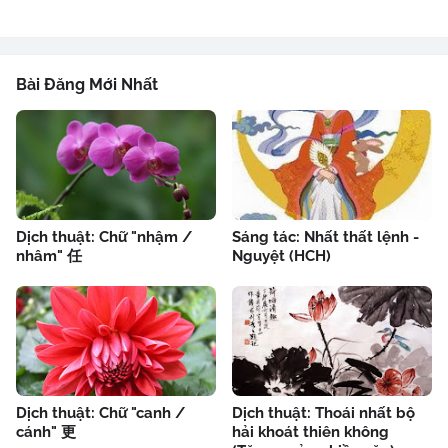
Bài Đăng Mới Nhất
Dịch thuật: Chữ "nhậm /
Sáng tác: Nhất thất lệnh -
nhâm" 任
Nguyệt (HCH)
Dịch thuật: Chữ "canh /
Dịch thuật: Thoái nhất bộ
cánh" 更
hải khoát thiên không