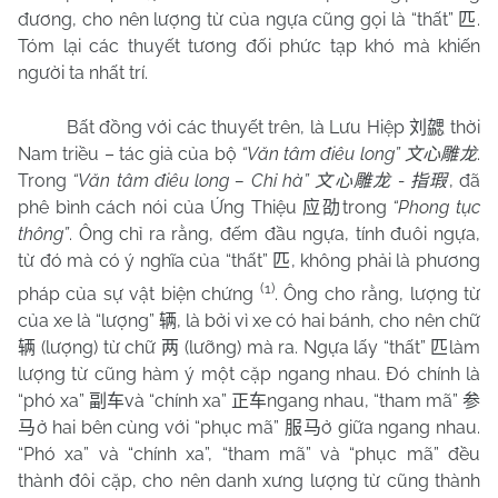
đương, cho nên lượng từ của ngựa cũng gọi là “thất”
.
匹
Tóm lại các thuyết tương đối phức tạp khó mà khiến
người ta nhất trí.
Bất đồng với các thuyết trên, là Lưu Hiệp
thời
刘勰
Nam triều – tác giả của bộ
“Văn tâm điêu long”
.
文心雕龙
Trong
“Văn tâm điêu long – Chỉ hà”
-
, đã
文心雕龙
指瑕
phê bình cách nói của Ứng Thiệu
trong
“Phong tục
应劭
thông”
. Ông chỉ ra rằng, đếm đầu ngựa, tính đuôi ngựa,
từ đó mà có ý nghĩa của “thất”
, không phải là phương
匹
(1)
pháp của sự vật biện chứng
. Ông cho rằng, lượng từ
của xe là “lượng”
, là bởi vì xe có hai bánh, cho nên chữ
辆
(lượng) từ chữ
(lưỡng) mà ra. Ngựa lấy “thất”
làm
辆
两
匹
lượng từ cũng hàm ý một cặp ngang nhau. Đó chính là
“phó xa”
và “chính xa”
ngang nhau, “tham mã”
副车
正车
参
ở hai bên cùng với “phục mã”
ở giữa ngang nhau.
马
服马
“Phó xa” và “chính xa”, “tham mã” và “phục mã” đều
thành đôi cặp, cho nên danh xưng lượng từ cũng thành