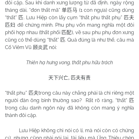
đôi cặp, Sau khi danh xưng lượng từ đã định, ngày rộng
tháng dài, “đơn thất mã”
(1 con ngựa) cũng dùng
单匹马
“thất”
. Lưu Hiệp còn lấy cụm “thất phu thất phụ”
匹
匹夫
để chứng minh. Phu phụ vốn mang nghĩa một đôi
匹妇
phối hợp nhau (thất phối
), về sau phu phụ đơn xưng
匹配
cũng có thể dùng “thất”
. Quả đúng là như thế, câu mà
匹
Cố Viêm Vũ
nói:
顾炎武
Thiên hạ hưng vong, thất phu hữu trách
天下兴亡
,
匹夫有责
“thất phu”
trong câu này chẳng phải là chỉ riêng một
匹夫
người đàn ông bình thường sao?
Rất rõ ràng, “thất”
匹
trong câu danh ngôn này đã không còn mang ý nghĩa
thành đôi cặp.
Lưu Hiệp không chỉ nói có lí, mà nói còn có chứng
cứ, nhưng cũng phải nói lại, tài liệu mà Ứng Thiệu chép