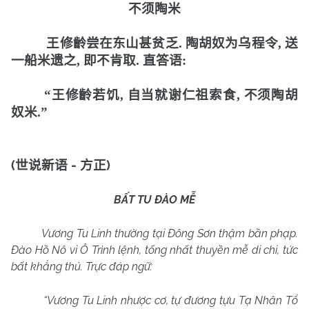
不须陶米
王修齡尝在东山甚贫乏
.
陶胡奴为乌程令
,
送
一船米遗之
,
即不肯取
.
直
答语
:
“
王修齡若饥
,
自当就谢仁祖索食
,
不须陶胡
奴米
.”
(
-
)
世说新语
方正
BẤT TU ĐÀO MỄ
Vương Tu Linh thường tại Đông Sơn thậm bần phạp.
Đào Hồ Nô vi Ô Trình lệnh, tống nhất thuyền mễ di chi, tức
bất khẳng thủ. Trực đáp ngữ:
“Vương Tu Linh nhược cơ, tự đương tựu Tạ Nhân Tổ