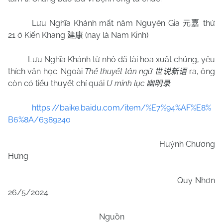
Lưu Nghĩa Khánh mất năm Nguyên Gia
thứ
元嘉
21 ở Kiến Khang
(nay là Nam Kinh)
建康
Lưu Nghĩa Khánh từ nhỏ đã tài hoa xuất chúng, yêu
thích văn học. Ngoài
Thế thuyết tân ngữ
ra, ông
世说新语
còn có tiểu thuyết chí quái
U minh lục
.
幽明录
https://baike.baidu.com/item/%E7%94%AF%E8%
B6%8A/6389240
Huỳnh Chương
Hưng
Quy Nhơn
26/5/2024
Nguồn