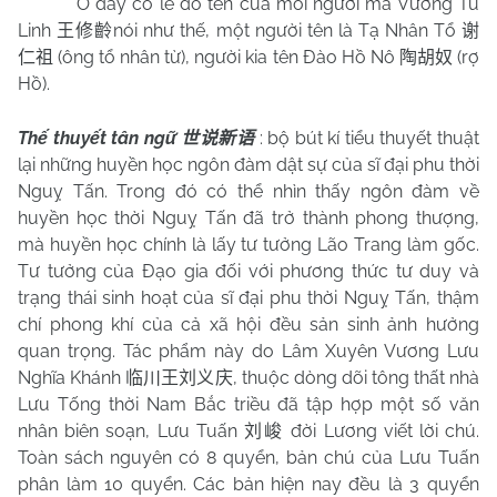
Ở đây có lẽ do tên của mỗi người mà Vương Tu
Linh
nói như thế, một người tên là Tạ Nhân Tổ
王修齡
谢
(ông tổ nhân từ), người kia tên Đào Hồ Nô
(rợ
仁祖
陶胡奴
Hồ).
Thế thuyết tân ngữ
: bộ bút kí tiểu thuyết thuật
世说新语
lại những huyền học ngôn đàm dật sự của sĩ đại phu thời
Nguỵ Tấn. Trong đó có thể nhìn thấy ngôn đàm về
huyền học thời Nguỵ Tấn đã trở thành phong thượng,
mà huyền học chính là lấy tư tưởng Lão Trang làm gốc.
Tư tưởng của Đạo gia đối với phương thức tư duy và
trạng thái sinh hoạt của sĩ đại phu thời Nguỵ Tấn, thậm
chí phong khí của cả xã hội đều sản sinh ảnh hưởng
quan trọng. Tác phẩm này do Lâm Xuyên Vương Lưu
Nghĩa Khánh
, thuộc dòng dõi tông thất nhà
临川王刘义庆
Lưu Tống thời Nam Bắc triều đã tập hợp một số văn
nhân biên soạn, Lưu Tuấn
đời Lương viết lời chú.
刘峻
Toàn sách nguyên có 8 quyển, bản chú của Lưu Tuấn
phân làm 10 quyển. Các bản hiện nay đều là 3 quyển