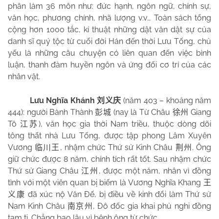
phân làm 36 môn như: đức hạnh, ngôn ngữ, chính sự,
văn học, phương chính, nhã lượng v.v… Toàn sách tổng
cộng hơn 1000 tắc, kí thuật những dật văn dật sự của
danh sĩ quý tộc từ cuối đời Hán đến thời Lưu Tống, chủ
yếu là những câu chuyện có liên quan đến việc bình
luận, thanh đàm huyền ngôn và ứng đối cơ trí của các
nhân vật.
Lưu Nghĩa Khánh
(năm 403 – khoảng năm
刘义庆
444): người Bành Thành
(nay là Từ Châu
Giang
彭城
徐州
Tô
), văn học gia thời
Nam
triều, thuộc dòng dõi
江苏
tông thất nhà Lưu Tống, được tập phong Lâm Xuyên
Vương
, nhậm chức Thứ sử Kinh Châu
. Ông
临川王
荆州
giữ chức được 8 năm, chính tích rất tốt. Sau nhậm chức
Thứ sử Giang Châu
, được một năm, nhân vì đồng
江州
tình với một viên quan bị biếm là Vương Nghĩa Khang
王
đã xúc nộ Văn Đế, bị điều về kinh đổi làm Thứ sử
义康
Nam Kinh Châu
, Đô đốc gia khai phủ nghi đồng
南京州
tam ti. Chẳng bao lâu vì bệnh ông từ chức.