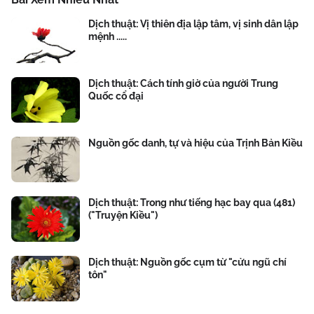
Dịch thuật: Vị thiên địa lập tâm, vị sinh dân lập
mệnh .....
Dịch thuật: Cách tính giờ của người Trung
Quốc cổ đại
Nguồn gốc danh, tự và hiệu của Trịnh Bản Kiều
Dịch thuật: Trong như tiếng hạc bay qua (481)
("Truyện Kiều")
Dịch thuật: Nguồn gốc cụm từ "cửu ngũ chí
tôn"