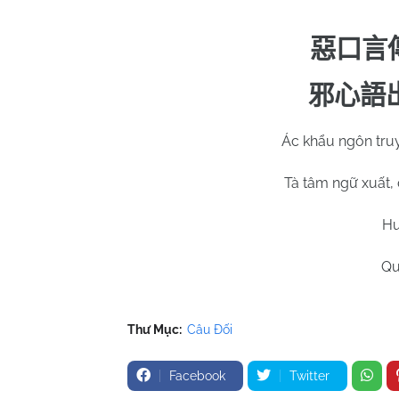
惡口言
邪心語
Ác khẩu ngôn truy
Tà tâm ngữ xuất,
Hu
Qu
Thư Mục:
Câu Đối
Facebook
Twitter