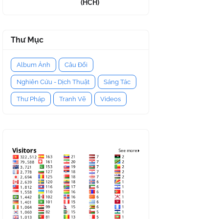
(HCH)
Thư Mục
Album Ảnh
Câu Đối
Nghiên Cứu - Dịch Thuật
Sáng Tác
Thư Pháp
Tranh Vẽ
Videos