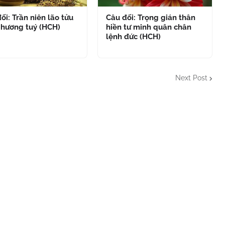
ối: Trần niên lão tửu
Câu đối: Trọng gián thân
 hương tuý (HCH)
hiền tư minh quân chân
lệnh đức (HCH)
Next Post