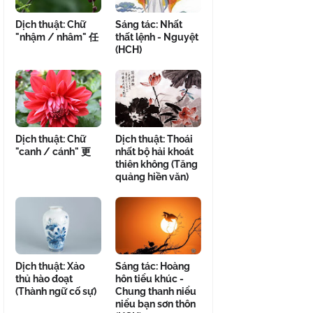
Dịch thuật: Chữ
Sáng tác: Nhất
"nhậm / nhâm" 任
thất lệnh - Nguyệt
(HCH)
Dịch thuật: Chữ
Dịch thuật: Thoái
"canh / cánh" 更
nhất bộ hải khoát
thiên không (Tăng
quảng hiền văn)
Dịch thuật: Xảo
Sáng tác: Hoàng
thủ hào đoạt
hôn tiểu khúc -
(Thành ngữ cố sự)
Chung thanh niểu
niểu bạn sơn thôn