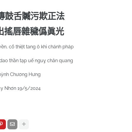
傳鼓舌贓污欺正法
出搖唇雜穢僞眞光
ền, cổ thiệt tang ô khi chánh pháp
 dao thần tạp uế nguỵ chân quang
ỳnh Chương Hưng
y Nhơn 19/5/2024