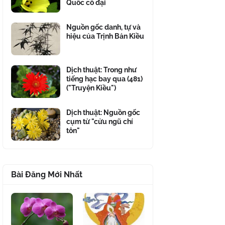
Quốc cổ đại
Nguồn gốc danh, tự và
hiệu của Trịnh Bản Kiều
Dịch thuật: Trong như
tiếng hạc bay qua (481)
("Truyện Kiều")
Dịch thuật: Nguồn gốc
cụm từ "cửu ngũ chí
tôn"
Bài Đăng Mới Nhất