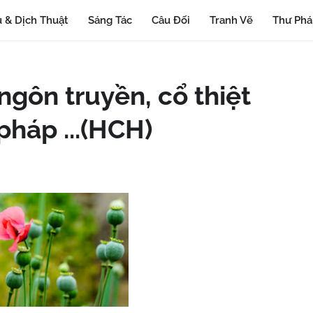
 & Dịch Thuật
Sáng Tác
Câu Đối
Tranh Vẽ
Thư Ph
ngôn truyền, cổ thiệt
pháp ...(HCH)