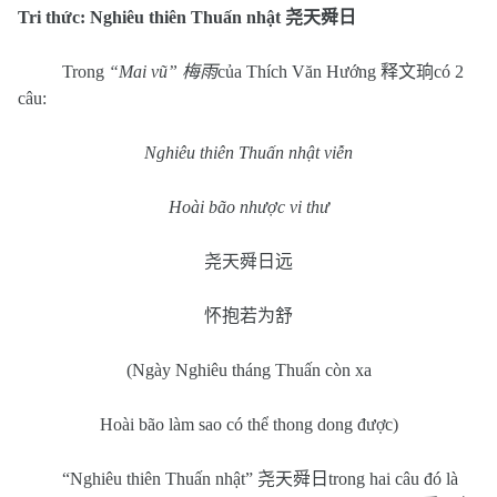
Tri thức: Nghiêu thiên Thuấn nhật
尧天舜日
Trong
“Mai vũ”
梅雨
của Thích Văn Hướng
释文珦
có 2
câu:
Nghiêu thiên Thuấn nhật viễn
Hoài bão nhược vi thư
尧天舜日远
怀抱若为舒
(Ngày Nghiêu tháng Thu
ấ
n còn xa
Hoài bão làm sao có th
ể
thong dong
đ
ược
)
“Nghiêu thiên Thuấn nhật”
尧天舜日
trong hai câu đó là