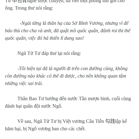
Tư
申包胥
nghe được chuyện, đã viết một phong thư gởi cho
ông. Trong thư nói rằng:
-
Ngài từng là thần hạ của Sở Bình Vương, nhưng vì để
báo thù cho cha và anh, đã quật mồ quốc quân, đánh roi thi thể
quốc quân, việc đó há thiên lí dung sao!
Ngũ Tử Tư đáp thư lại nói rằng:
-
Tôi hiện tại đã là người đi trên con đường cùng, không
còn đường nào khác có thể đi được, cho nên không quan tâm
những việc sai trái.
Thân Bao Tư hướng đến nước Tần mượn binh, cuối cùng
đánh bại quân đội nước Ngô.
Về sau, Ngũ Tử Tư bị Việt vương Câu Tiễn
勾践
lập kế
hãm hại, bị Ngô vương ban cho các chết.