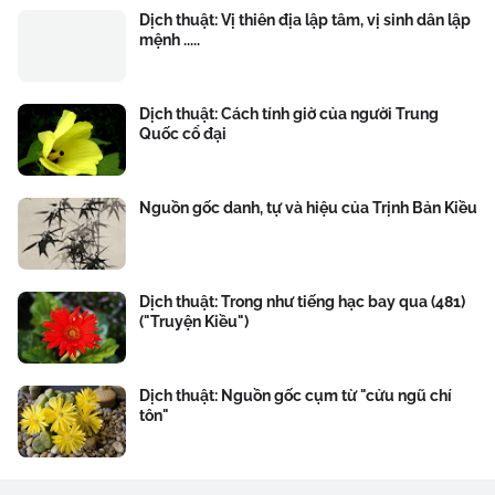
Dịch thuật: Vị thiên địa lập tâm, vị sinh dân lập
mệnh .....
Dịch thuật: Cách tính giờ của người Trung
Quốc cổ đại
Nguồn gốc danh, tự và hiệu của Trịnh Bản Kiều
Dịch thuật: Trong như tiếng hạc bay qua (481)
("Truyện Kiều")
Dịch thuật: Nguồn gốc cụm từ "cửu ngũ chí
tôn"