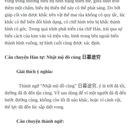
vòng trong thường biểu thị hình trạng thiên thể, giữa hình tròn
thêm một chấm, biểu thị thiên thể này có thể phát sáng. Do bởi
giáp cốt văn được khắc trên vật thể mai rùa không có quy tắc, lúc
khắc có thể biến đổi hình dạng, có chữ hình tròn bị khắc thành
hình có góc. Trong quá trình phát triển của chữ Hán, trải qua sự
biến cách của kim văn và triện văn, hình trong bên ngoài biến
thành hình vuông, tự hình cuối cùng được xác định.
Câu chuyện Hán tự: Nhật mộ đồ cùng
日暮途穷
Giải thích ý nghĩa:
Thành ngữ “Nhật mộ đồ cùng”
日暮途穷
, ý là trời đã tối,
đường đã đi đến tận cùng. Về sau dùng để ví một người đã đi đến
bước đường cùng, không còn lối đi nào khác, hoặc ví cảnh vật,
thế lực đã đến lúc sắp diệt vong.
Câu chuyện thành ngữ: