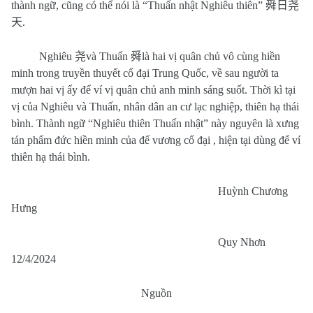
thành ngữ, cũng có thể nói là “Thuấn nhật Nghiêu thiên”
舜日尧
天
.
Nghiêu
尧
và Thuấn
舜
là hai vị quân chủ vô cùng hiền
minh trong truyền thuyết cổ đại Trung Quốc, về sau người ta
mượn hai vị ấy để ví vị quân chủ anh minh sáng suốt. Thời kì tại
vị của Nghiêu và Thuấn, nhân dân an cư lạc nghiệp, thiên hạ thái
bình. Thành ngữ “Nghiêu thiên Thuấn nhật” này nguyên là xưng
tán phẩm đức hiền minh của đế vương cổ đại , hiện tại dùng để ví
thiên hạ thái bình.
Huỳnh Chương
Hưng
Quy Nhơn
12/4/2024
Nguồn