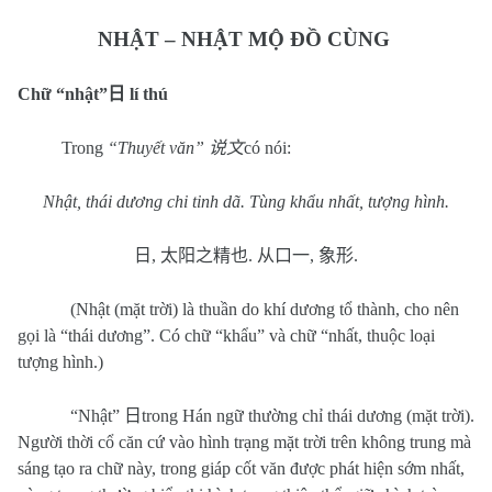
NHẬT – NHẬT MỘ ĐỒ CÙNG
Chữ “nhật”
日
lí
thú
Trong
“Thuyết văn”
说文
có nói:
Nhật, thái dương chi tinh dã. Tùng khẩu nhất, tượng hình.
日
,
太阳之精也
.
从口一
,
象形
.
(Nhật (mặt trời) là thuần do khí dương tổ thành, cho nên
gọi là “thái dương”. Có chữ “khẩu” và chữ “nhất, thuộc loại
tượng hình.)
“Nhật”
日
trong Hán ngữ thường chỉ thái dương (mặt trời).
Người thời cổ căn cứ vào hình trạng mặt trời trên không trung mà
sáng tạo ra chữ này, trong giáp cốt văn được phát hiện sớm nhất,