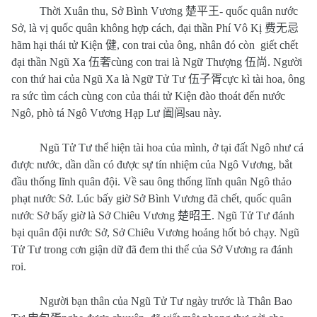
Thời Xuân thu, Sở Bình Vương
楚平王
- quốc quân nước
Sở, là vị quốc quân không hợp cách, đại thần Phí Vô Kị
费无忌
hãm hại thái tử Kiện
健
, con trai của ông, nhân đó còn
giết chết
đại thần Ngũ Xa
伍奢
cùng con trai là Ngữ Thượng
伍尚
. Người
con thứ hai của Ngũ Xa là Ngữ Tử Tư
伍子胥
cực kì tài hoa, ông
ra sức tìm cách cùng con của thái tử Kiện đào thoát đến nước
Ngô, phò tá Ngô Vương Hạp Lư
阖闾
sau này.
Ngũ Tử Tư thể hiện tài hoa của mình, ở tại đất Ngô như cá
được nước, dần dần có được sự tín nhiệm của Ngô Vương, bắt
đầu thống lĩnh quân đội. Về sau ông thống lĩnh quân Ngô thảo
phạt nước Sở. Lúc bấy giờ Sở Bình Vương đã chết, quốc quân
nước Sở bấy giờ là Sở Chiêu Vương
楚昭王
. Ngũ Tử Tư đánh
bại quân đội nước Sở, Sở Chiêu Vương hoảng hốt bỏ chạy. Ngũ
Tử Tư trong cơn giận dữ đã đem thi thể của Sở Vương ra đánh
roi.
Người bạn thân của Ngũ Tử Tư ngày trước là Thân Bao