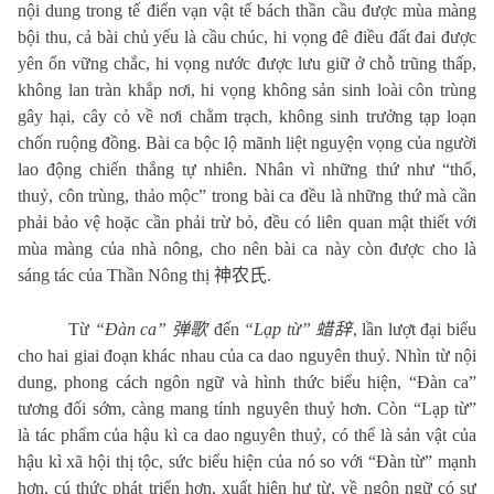
nội dung trong tế điển vạn vật tế bách thần cầu được mùa màng
bội thu, cả bài chủ yếu là cầu chúc, hi vọng đê điều đất đai được
yên ổn vững chắc, hi vọng nước được lưu giữ ở chỗ trũng thấp,
không lan tràn khắp nơi, hi vọng không sản sinh loài côn trùng
gây hại, cây cỏ về nơi chằm trạch, không sinh trưởng tạp loạn
chốn ruộng đồng. Bài ca bộc lộ mãnh liệt nguyện vọng của người
lao động chiến thắng tự nhiên. Nhân vì những thứ như “thổ,
thuỷ, côn trùng, thảo mộc” trong bài ca đều là những thứ mà cần
phải bảo vệ hoặc cần phải trừ bỏ, đều có liên quan mật thiết với
mùa màng của nhà nông, cho nên bài ca này còn được cho là
sáng tác của Thần Nông thị
神农氏
.
Từ
“Đàn ca”
弹歌
đến
“Lạp từ”
蜡辞
, lần lượt đại biểu
cho hai giai đoạn khác nhau của ca dao nguyên thuỷ. Nhìn từ nội
dung, phong cách ngôn ngữ và hình thức biểu hiện, “Đàn ca”
tương đối sớm, càng mang tính nguyên thuỷ hơn. Còn “Lạp từ”
là tác phẩm của hậu kì ca dao nguyên thuỷ, có thể là sản vật của
hậu kì xã hội thị tộc, sức biểu hiện của nó so với “Đàn từ” mạnh
hơn, cú thức phát triển hơn, xuất hiện hư từ, về ngôn ngữ có sự