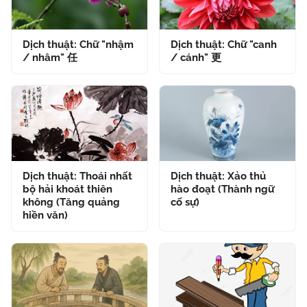
Dịch thuật: Chữ "nhậm
Dịch thuật: Chữ "canh
/ nhâm" 任
/ cánh" 更
Dịch thuật: Thoái nhất
Dịch thuật: Xảo thủ
bộ hải khoát thiên
hào đoạt (Thành ngữ
không (Tăng quảng
cố sự)
hiền văn)