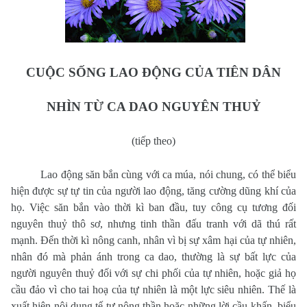
CUỘC SỐNG LAO ĐỘNG CỦA TIÊN DÂN
NHÌN TỪ CA DAO NGUYÊN THUỶ
(tiếp theo)
Lao động săn bắn cùng với ca múa, nói chung, có thể biểu
hiện được sự tự tin của người lao động, tăng cường dũng khí của
họ. Việc săn bắn vào thời kì ban đầu, tuy công cụ tương đối
nguyên thuỷ thô sơ, nhưng tinh thần đấu tranh với dã thú rất
mạnh. Đến thời kì nông canh, nhân vì bị sự xâm hại của tự nhiên,
nhân đó mà phản ánh trong ca dao, thường là sự bất lực của
người nguyên thuỷ đối với sự chi phối của tự nhiên, hoặc giả họ
cầu đảo vì cho tai hoạ của tự nhiên là một lực siêu nhiên. Thế là
xuất hiện nội dung tế tự nông thần hoặc những lời cầu khấn, biểu