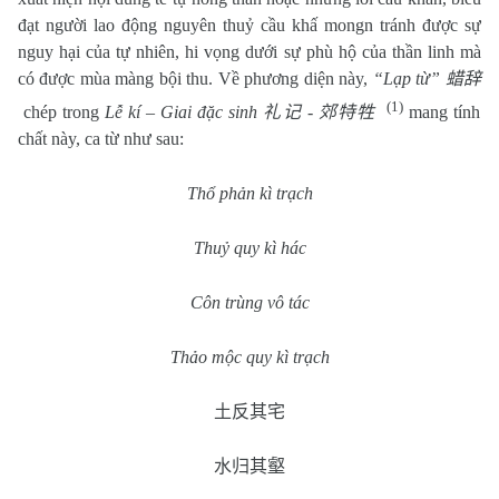
đạt người lao động nguyên thuỷ cầu khấ mongn tránh được sự
nguy hại của tự nhiên, hi vọng dưới sự phù hộ của thần linh mà
có được mùa màng bội thu. Về phương diện này,
“Lạp từ”
蜡辞
(1)
chép trong
Lễ kí – Giai đặc sinh
礼记
-
郊特牲
mang tính
chất này, ca từ như sau:
Thổ phản kì trạch
Thuỷ quy kì hác
Côn trùng vô tác
Thảo mộc quy kì trạch
土反其宅
水归其壑