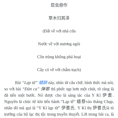
昆虫毋作
草木归其泽
(Đất về với nhà cửa
Nước về với mương ngòi
Côn trùng không phá hoại
Cây cỏ về với chằm trạch)
Bài
“Lạp từ”
蜡辞
này, nhìn từ câu chữ, hình thức mà nói,
so với bài
“Đàn ca”
弹歌
thì phức tạp hơn một chút, rõ ràng là
đã tiến một bước. Nó được cho là sáng tác của Y Kì
伊耆
.
Nguyên là chúc từ khi tiến hành “Lạp tế”
蜡祭
vào tháng Chạp,
nhân đó mà gọi là “Y Kì lạp từ”
伊耆氏
. Y Kì thị
伊耆氏
là tù
trưởng của bộ lạc thị tộc trong truyền thuyết. Lời trong bài ca, là