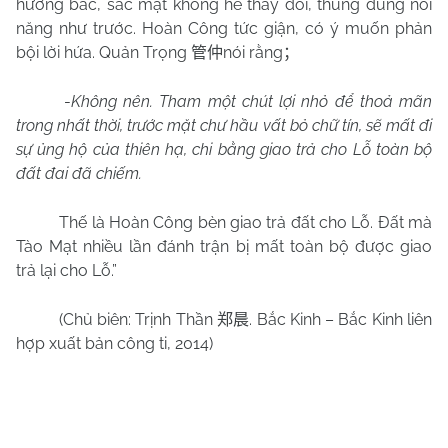
hướng bắc, sắc mặt không hề thay đổi, thung dung nói
năng như trước. Hoàn Công tức giận, có ý muốn phản
bội lời hứa. Quản Trọng
nói rằng
管仲
；
-
Không nên. Tham một chút lợi nhỏ để thoả mãn
trong nhất thời, trước mặt chư hầu vất bỏ chữ tín, sẽ mất đi
sự ủng hộ của thiên hạ, chi bằng giao trả cho Lỗ toàn bộ
đất đai đã chiếm.
Thế là Hoàn Công bèn giao trả đất cho Lỗ. Đất mà
Tào Mạt nhiều lần đánh trận bị mất toàn bộ được giao
trả lại cho Lỗ.”
(Chủ biên: Trịnh Thần
. Bắc Kinh – Bắc Kinh liên
郑晨
hợp xuất bản công ti, 2014)