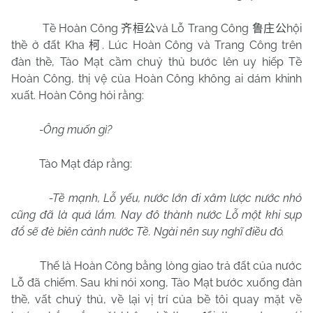
Tề Hoàn Công
và Lỗ Trang Công
hội
齐桓公
鲁庄公
thề ở đất Kha
. Lúc Hoàn Công và Trang Công trên
柯
đàn thề, Tào Mạt cầm chuỷ thủ bước lên uy hiếp Tề
Hoàn Công, thị vệ của Hoàn Công không ai dám khinh
xuất. Hoàn Công hỏi rằng:
-Ông muốn gì?
Tào Mạt đáp rằng:
-Tề mạnh, Lỗ yếu, nước lớn đi xâm lược nước nhỏ
cũng đã là quá lắm. Nay đô thành nước Lỗ một khi sụp
đổ sẽ đè biên cảnh nước Tề. Ngài nên suy nghĩ điều đó.
Thế là Hoàn Công bằng lòng giao trả đất của nước
Lỗ đã chiếm. Sau khi nói xong, Tào Mạt bước xuống đàn
thề, vất chuỷ thủ, về lại vị trí của bề tôi quay mặt về