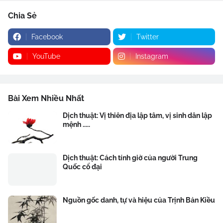
Chia Sẻ
Facebook
Twitter
YouTube
Instagram
Bài Xem Nhiều Nhất
Dịch thuật: Vị thiên địa lập tâm, vị sinh dân lập
mệnh .....
Dịch thuật: Cách tính giờ của người Trung
Quốc cổ đại
Nguồn gốc danh, tự và hiệu của Trịnh Bản Kiều