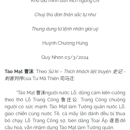
Kha địa minh đàn kích ngang chí
Chuỷ thủ đơn thân sắc tự như
Thung dung từ lệnh nhân giai uý
Huỳnh Chương Hưng
Quy Nhơn 03/3/2024
Tào Mạt
: Theo
Sử kí – Thích khách liệt truyện
-
曹沫
史记
của Tư Mã Thiên
:
刺客列传
司马迁
“Tào Mạt
người nước Lỗ, dũng cảm kiên cường
曹沫
theo thờ Lỗ Trang Công
. Trang Công chuộng
鲁庄公
người có sức mạnh. Tào Mạt làm Tướng quân nước Lỗ.
giao chiến cùng nước Tề, cả mấy lần đánh đều bị thua
bỏ chạy. Lỗ Trang Công sợ, bèn dâng Toại Ấp
để
遂邑
cầu hoà, vẫn nhậm dụng Tào Mạt làm Tướng quân.