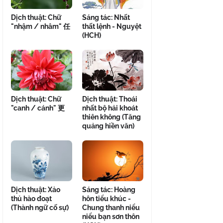
Dịch thuật: Chữ
Sáng tác: Nhất
"nhậm / nhâm" 任
thất lệnh - Nguyệt
(HCH)
Dịch thuật: Chữ
Dịch thuật: Thoái
"canh / cánh" 更
nhất bộ hải khoát
thiên không (Tăng
quảng hiền văn)
Dịch thuật: Xảo
Sáng tác: Hoàng
thủ hào đoạt
hôn tiểu khúc -
(Thành ngữ cố sự)
Chung thanh niểu
niểu bạn sơn thôn