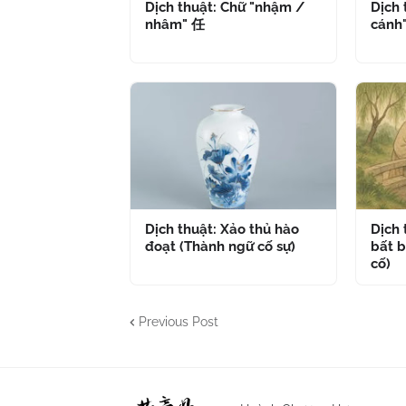
Dịch thuật: Chữ "nhậm /
Dịch 
nhâm" 任
cánh
Dịch thuật: Xảo thủ hào
Dịch
đoạt (Thành ngữ cố sự)
bất b
cố)
Previous Post