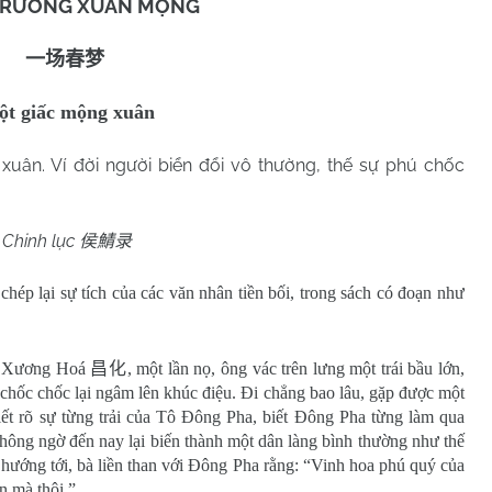
TRƯỜNG XUÂN MỘNG
一场春梦
t giấc mộng xuân
uân. Ví đời người biển đổi vô thường, thế sự phú chốc
Chinh lục
侯鯖录
 chép lại sự tích của các văn nhân tiền bối, trong sách có đoạn như
ại Xương Hoá
昌化
, một lần nọ, ông vác trên lưng một trái bầu lớn,
hốc chốc lại ngâm lên khúc điệu. Đi chẳng bao lâu, gặp được một
iết rõ sự từng trải của Tô Đông Pha, biết Đông Pha từng làm qua
 không ngờ đến nay lại biến thành một dân làng bình thường như thế
hướng tới, bà liền than với Đông Pha rằng: “Vinh hoa phú quý của
n mà thôi.”