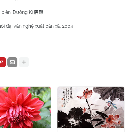
 biên: Đường Kì
唐麒
ời đại văn nghệ xuất bản xã, 2004