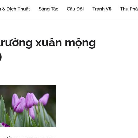
 & Dịch Thuật
Sáng Tác
Câu Đối
Tranh Vẽ
Thư Ph
 trường xuân mộng
)