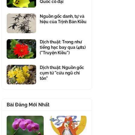
Quốc cổ đại
Nguồn gốc danh, tự và
hiệu của Trịnh Bản Kiều
Dịch thuật: Trong như
tiếng hạc bay qua (481)
("Truyện Kiều")
Dịch thuật: Nguồn gốc
cụm từ "cửu ngũ chí
tôn"
Bài Đăng Mới Nhất