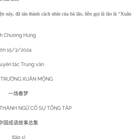
n này, đã tán thành cách nhìn của bà lão, liền gọi là lão là “Xuân
h Chương Hưng
hơn
15/3
/2024
uyên tác Trung văn
 TRƯỜNG XUÂN MỘNG
一场春梦
THÀNH NGỮ CỐ SỰ TỔNG TẬP
中国成语故事总集
(tập 1)