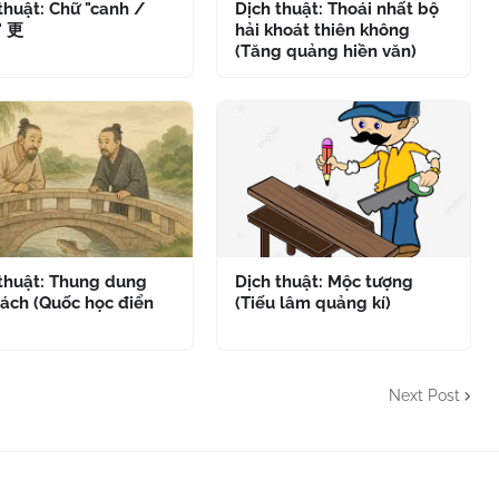
thuật: Chữ "canh /
Dịch thuật: Thoái nhất bộ
" 更
hải khoát thiên không
(Tăng quảng hiền văn)
 thuật: Thung dung
Dịch thuật: Mộc tượng
ách (Quốc học điển
(Tiếu lâm quảng kí)
Next Post