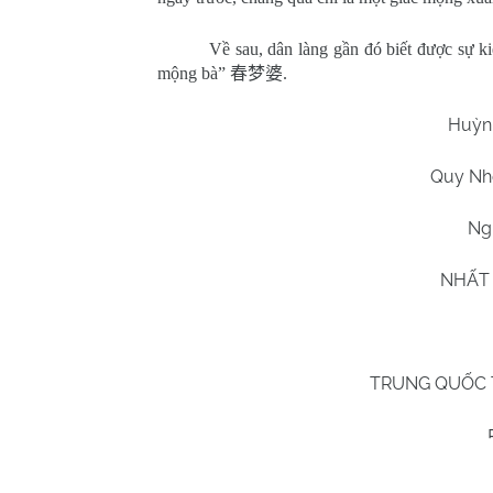
Về sau, dân làng gần đó biết được sự kiệ
mộng bà”
春梦婆
.
Huỳn
Quy N
Ng
NHẤT
TRUNG QUỐC 