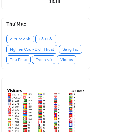
(HCH)
Thư Mục
Album Ảnh
Câu Đối
Nghiên Cứu - Dịch Thuật
Sáng Tác
Thư Pháp
Tranh Vẽ
Videos