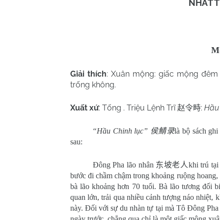
NHẤT 
Mộ
Giải thích
: Xuân mộng: giấc mộng đêm x
trống không.
Xuất xứ
: Tống . Triệu Lệnh
Trĩ
:
Hầu 
赵令畤
“Hầu Chinh lục”
侯鯖录
là bộ sách ghi
sau:
Đông Pha lão nhân
东坡老人
khi trú t
bước đi chầm chậm trong khoảng ruộng hoang, c
bà lão khoảng hơn 70 tuổi. Bà lão tương đối b
quan lớn, trải qua nhiều cảnh tượng náo nhiệt,
này. Đối với sự du nhàn tự tại mà Tô Đông Pha 
ngày trước, chẳng qua chỉ là một giấc mộng xuâ