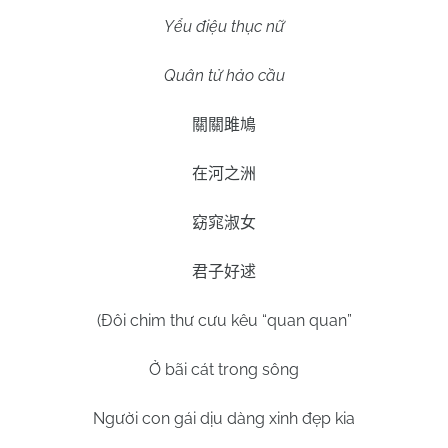
Yểu điệu thục nữ
Quân tử hảo cầu
關關雎鳩
在河之洲
窈窕淑女
君子好逑
(Đôi chim thư cưu kêu “quan quan”
Ở bãi cát trong sông
Người con gái dịu dàng xinh đẹp kia