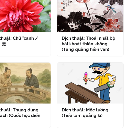
thuật: Chữ "canh /
Dịch thuật: Thoái nhất bộ
" 更
hải khoát thiên không
(Tăng quảng hiền văn)
 thuật: Thung dung
Dịch thuật: Mộc tượng
ách (Quốc học điển
(Tiếu lâm quảng kí)