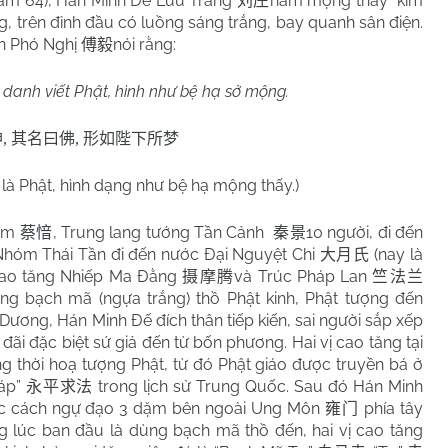
(năm 64), Hán Minh Đế Lưu Trang
nằm mộng thấy “kim
刘庄
g, trên đỉnh đầu có luồng sáng trắng, bay quanh sân điện.
ần Phó Nghị
nói rằng:
傅毅
 danh viết Phật, hình như bệ hạ sở mộng.
神
,
其名曰佛
,
形如陛下所梦
 là Phật, hình dạng như bệ hạ mộng thấy.)
 Âm
, Trung lang tướng Tần Cảnh
10 người, đi đến
蔡愔
秦景
 Nhóm Thái Tần đi đến nước Đại Nguyệt Chi
(nay là
大月氏
 cao tăng Nhiếp Ma Đằng
và Trúc Pháp Lan
摄摩腾
竺法兰
ùng bạch mã (ngựa trắng) thồ Phật kinh, Phật tượng đến
Dương, Hán Minh Đế đích thân tiếp kiến, sai người sắp xếp
đãi đặc biệt sứ giả đến từ bốn phương. Hai vị cao tăng tại
ồng thời hoạ tượng Phật, từ đó Phật giáo được truyền bá ở
háp”
trong lịch sử Trung Quốc. Sau đó Hán Minh
永平求法
bắc cách ngự đạo 3 dặm bên ngoài Ung Môn
phía tây
雍门
ng lúc ban đầu là dùng bạch mã thồ đến, hai vị cao tăng