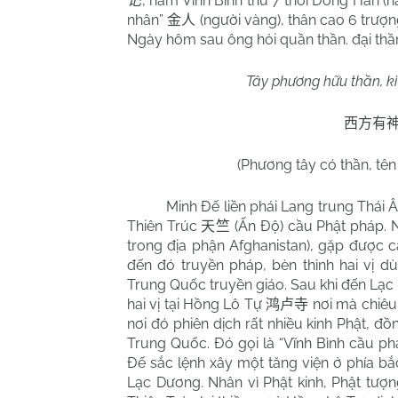
, năm Vĩnh Bình thứ 7 thời Đông Hán 
记
nhân”
(người vàng), thân cao 6 trượn
金人
Ngày hôm sau ông hỏi quần thần. đại th
Tây phương hữu thần, kì
西方有
(Phương tây có thần, tên
Minh Đế liền phái Lang trung Thái
Thiên Trúc
(Ấn Độ) cầu Phật pháp.
天竺
trong địa phận Afghanistan), gặp được
đến đó truyền pháp, bèn thỉnh hai vị d
Trung Quốc truyền giáo. Sau khi đến Lạc 
hai vị tại Hồng Lô Tự
nơi mà chiêu 
鸿卢寺
nơi đó phiên dịch rất nhiều kinh Phật, đ
Trung Quốc. Đó gọi là “Vĩnh Bình cầu p
Đế sắc lệnh xây một tăng viện ở phía 
Lạc Dương. Nhân vì Phật kinh, Phật tượ