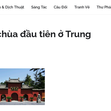
 & Dịch Thuật
Sáng Tác
Câu Đối
Tranh Vẽ
Thư Ph
chùa đầu tiên ở Trung