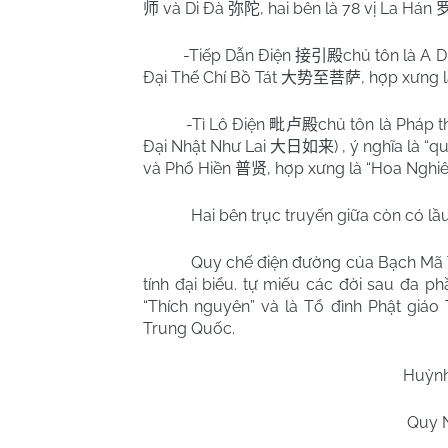
và Di Đà
, hai bên là 78 vị La Hán
师
弥陀
-Tiếp Dẫn Điện
chủ tôn là A 
接引殿
Đại Thế Chí Bồ Tát
, hợp xưng
大势至菩萨
-Tì Lô Điện
chủ tôn là Pháp t
毗卢殿
Đại Nhật Như Lai
) , ý nghĩa là 
大日如来
và Phổ Hiền
, hợp xưng là “Hoa Ngh
普贤
Hai bên trục truyến giữa còn có lầu
Quy chế điện đường của Bạch Mã Tự
tính đại biểu. tự miếu các đời sau đa 
“Thích nguyên” và là Tổ đình Phật giáo 
Trung Quốc.
Huỳn
Quy 