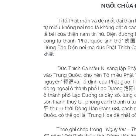
NGÔI CHÙA 
Tị tổ Phật môn và đệ nhất đại thần
tự miếu không nơi nào là không đặt ở ca
lễ bái của thiện nam tín nữ. Điện đường 
cũng tự thành “Phật quốc tịnh thổ”
佛国
Hùng Bảo Điện nơi mà đức Phật Thích Ca
khiết.
Đức Thích Ca Mâu Ni sáng lập Phật
vào Trung Quốc, cho nên Tổ miếu Phật T
nguyên”
và Tổ đình của Phật giáo 
释源
đông ngoại ô thành phố Lạc Dương
洛阳
ô thành phố Lạc Dương 12 cây số, lưn
sơn thanh thuỷ tú, phong cảnh thanh u 
thứ 11 thời Đông Hán (năm 68), cách 
平
Quốc, có thể gọi là “Trung Hoa đệ nhất c
Theo ghi chép trong
“Nguỵ thư – Th