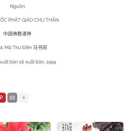
Nguồn
ỐC PHẬT GIÁO
CHƯ
THẦN
中国佛教诸神
iả: Mã Thư Điền
马书田
xuất bản xã xuất bản, 1994