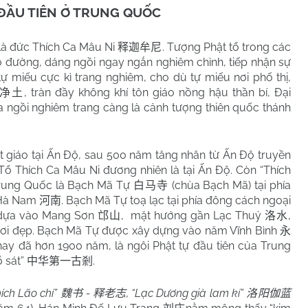
ĐẦU TIÊN Ở TRUNG QUỐC
 là đức Thích Ca Mâu Ni
. Tượng Phật tổ trong các
释迦牟尼
o đường, dáng ngồi ngay ngắn nghiêm chỉnh, tiếp nhận sự
tự miếu cực kì trang nghiêm, cho dù tự miếu nơi phố thị,
, tràn đầy không khí tôn giáo nồng hậu thần bí, Đại
净土
 ngồi nghiêm trang càng là cảnh tượng thiên quốc thánh
 giáo tại Ấn Độ, sau 500 năm tăng nhân từ Ấn Độ truyền
ổ Thích Ca Mâu Ni đương nhiên là tại Ấn Độ. Còn “Thích
Trung Quốc là Bạch Mã Tự
(chùa Bạch Mã) tại phía
白马寺
Hà Nam
. Bạch Mã Tự toạ lạc tại phía đông cách ngoại
河南
g dựa vào Mang Sơn
,
mặt hướng gần Lạc Thuỷ
,
邙山
洛水
tươi đẹp. Bạch Mã Tự được xây dựng vào năm Vĩnh Bình
永
nay đã hơn 1900 năm, là ngôi Phật tự đầu tiên của Trung
ổ sát”
.
中华第一古剎
ích Lão chí”
-
, “Lạc Dương già lam kí”
魏书
释老志
洛阳伽蓝