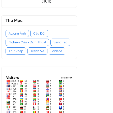
(HCH)
Thư Mục
Album Ảnh
Câu Đối
Nghiên Cứu - Dịch Thuật
Sáng Tác
Thư Pháp
Tranh Vẽ
Videos