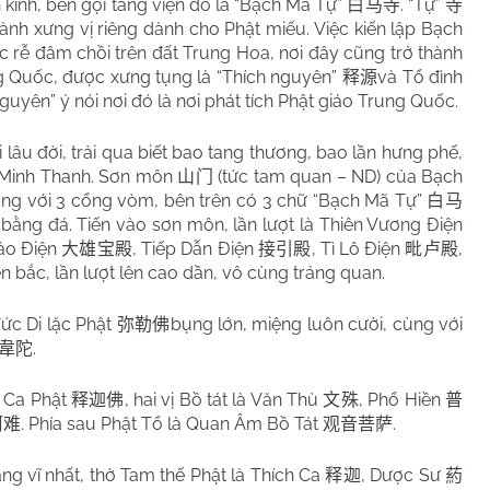
h kinh, bèn gọi tăng viện đó là “Bạch Mã Tự”
. “Tự”
白马寺
寺
hành xưng vị riêng dành cho Phật miếu. Việc kiến lập Bạch
c rễ đâm chồi trên đất Trung Hoa, nơi đây cũng trở thành
g Quốc, được xưng tụng là “Thích nguyên”
và Tổ đình
释源
guyên” ý nói nơi đó là nơi phát tích Phật giáo Trung Quốc.
i lâu đời, trải qua biết bao tang thương, bao lần hưng phế,
ời Minh Thanh. Sơn môn
(tức tam quan – ND) của Bạch
山门
hường với 3 cổng vòm, bên trên có 3 chữ “Bạch Mã Tự”
白马
bằng đá. Tiến vào sơn môn, lần lượt là Thiên Vương Điện
ảo Điện
, Tiếp Dẫn Điện
, Tì Lô Điện
,
大雄宝殿
接引殿
毗卢殿
ến bắc, lần lượt lên cao dần, vô cùng tráng quan.
ức Di lặc Phật
bụng lớn, miệng luôn cười, cùng với
弥勒佛
.
韋陀
h Ca Phật
, hai vị Bồ tát là Văn Thù
, Phổ Hiền
释迦佛
文殊
普
. Phía sau Phật Tổ là Quan Âm Bồ Tát
.
阿难
观音菩萨
ằng vĩ nhất, thờ Tam thế Phật là Thích Ca
, Dược Sư
释迦
葯