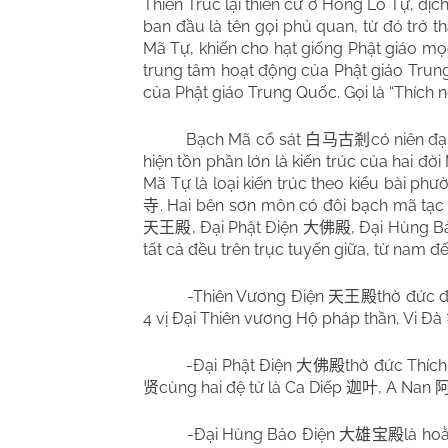
Thiên Trúc lại thiền cư ở Hồng Lô Tự, dịc
ban đầu là tên gọi phủ quan, từ đó trở t
Mã Tự, khiến cho hạt giống Phật giáo mọ
trung tâm hoạt động của Phật giáo Trun
của Phật giáo Trung Quốc. Gọi là “Thích n
Bạch Mã cổ sát
có niên đạ
白马古剎
hiện tồn phần lớn là kiến trúc của hai đ
Mã Tự là loại kiến trúc theo kiểu bài p
. Hai bên sơn môn có đôi bạch mã tạc 
寺
, Đại Phật Điện
, Đại Hùng B
天王殿
大佛殿
tất cả đều trên trục tuyến giữa, từ nam đ
-Thiên Vương Điện
thờ đức đ
天王殿
4 vị Đại Thiên vương Hộ pháp thần, Vi Đà
-Đại Phật Điện
thờ đức Thíc
大佛殿
cùng hai đệ tử là Ca Diếp
, A Nan
贤
迦叶
-Đại Hùng Bảo Điện
là ho
大雄宝殿