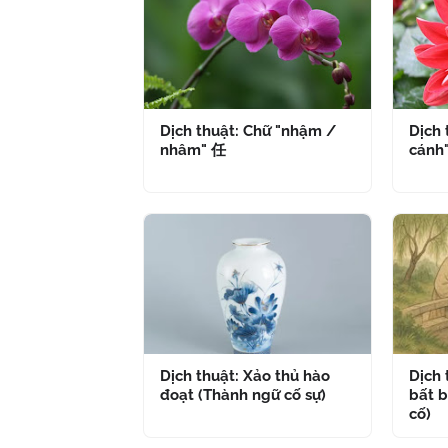
Dịch thuật: Chữ "nhậm /
Dịch 
nhâm" 任
cánh
Dịch thuật: Xảo thủ hào
Dịch
đoạt (Thành ngữ cố sự)
bất b
cố)