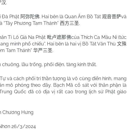
.
罗汉
Di Đà Phật
. Hai bên là Quan Âm Bồ Tát
và
阿弥陀佛
观音菩萨
 là “Tây Phương Tam Thánh”
.
西方三圣
hân Tì Lô Giá Na Phật
của Thích Ca Mâu Ni (tức
毗卢遮那佛
“quang minh phổ chiếu”. Hai bên là hai vị Bồ Tát Văn Thù
文殊
iêm Tam Thánh”
.
华严三圣
 chuông, lầu trống, phối điện, tàng kinh thất.
 và cách phối trí thần tượng là vô cùng điển hình, mang
phần mô phỏng theo đây. Bạch Mã cổ sát với thân phận là
Trung Quốc đã có địa vị rất cao trong lịch sử Phật giáo
h Chương Hưng
Nhơn 26/3/2024