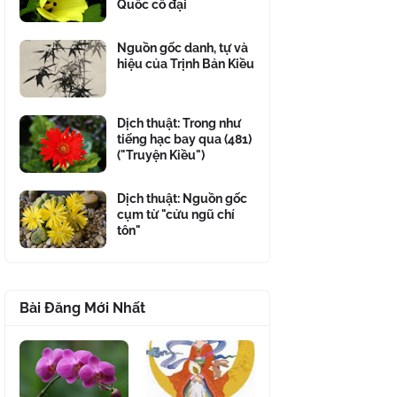
Quốc cổ đại
Nguồn gốc danh, tự và
hiệu của Trịnh Bản Kiều
Dịch thuật: Trong như
tiếng hạc bay qua (481)
("Truyện Kiều")
Dịch thuật: Nguồn gốc
cụm từ "cửu ngũ chí
tôn"
Bài Đăng Mới Nhất