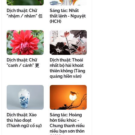
Dịch thuật: Chữ
Sáng tác: Nhất
"nhậm / nhâm" 任
thất lệnh - Nguyệt
(HCH)
Dịch thuật: Chữ
Dịch thuật: Thoái
"canh / cánh" 更
nhất bộ hải khoát
thiên không (Tăng
quảng hiền văn)
Dịch thuật: Xảo
Sáng tác: Hoàng
thủ hào đoạt
hôn tiểu khúc -
(Thành ngữ cố sự)
Chung thanh niểu
niểu bạn sơn thôn