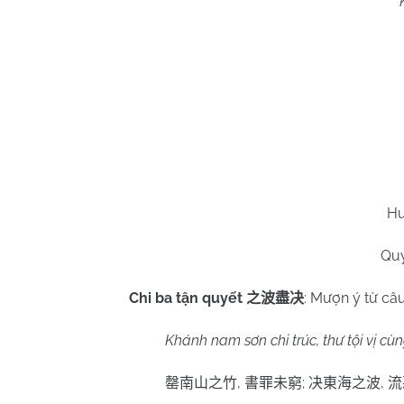
Hu
Qu
Chi ba tận quyết
: Mượn ý từ câ
之波盡决
Khánh nam sơn chi trúc, thư tội vị cùn
,
;
,
罄南山之竹
書罪未窮
决
東海之波
流