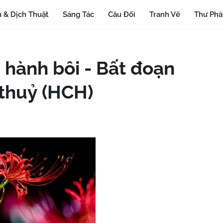
 & Dịch Thuật
Sáng Tác
Câu Đối
Tranh Vẽ
Thư Ph
 hành bôi - Bất đoạn
 thuỷ (HCH)