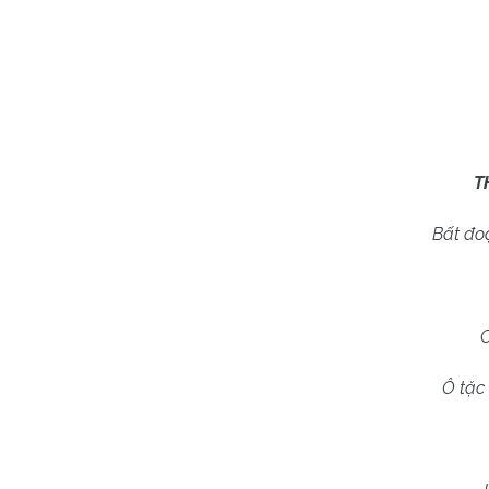
T
Bất đoạ
C
Ô tặc