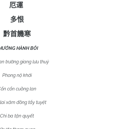
厄運
多恨
黔首饑寒
HƯỚNG HÀNH BÔI
n trường giang lưu thuỷ
Phong nộ khởi
ổn cổn cuồng lan
 lai xâm đồng tẩy tuyệt
Chi ba tận quyết