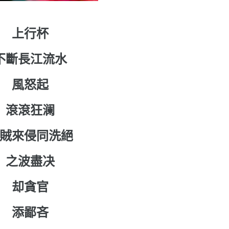
上行杯
不斷長江流水
風怒起
滾滾狂澜
賊來侵同洗絕
之波盡决
却貪官
添鄙吝