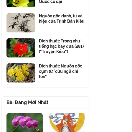
Quốc cổ đại
Nguồn gốc danh, tự và
hiệu của Trịnh Bản Kiều
Dịch thuật: Trong như
tiếng hạc bay qua (481)
("Truyện Kiều")
Dịch thuật: Nguồn gốc
cụm từ "cửu ngũ chí
tôn"
Bài Đăng Mới Nhất