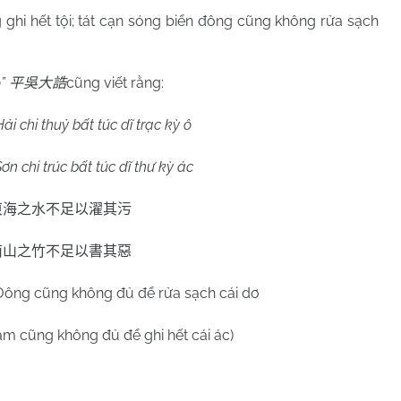
 ghi hết tội; tát cạn sóng biển đông cũng không rửa sạch
o”
cũng viết rằng:
平吳大誥
i chi thuỷ bất túc dĩ trạc kỳ ô
 chi trúc bất túc dĩ thư kỳ ác
東海之水不足以濯其污
南山之竹不足以書其惡
 Đông cũng không đủ để rửa sạch cái dơ
am cũng không đủ để ghi hết cái ác)