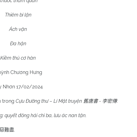
Khước tham quan
Thiêm bỉ lận
Ách vận
Đa hận
Kiềm thủ cơ hàn
ỳnh Chương Hưng
y Nhơn 17/02/2024
u trong
Cựu Đường thư – Lí Mật truyện
-
:
舊唐書
李密傳
g; quyết đông hải chi ba, lưu ác nan tận.
.
惡難盡