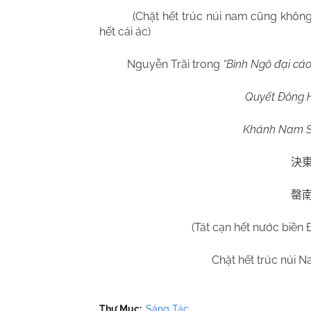
(Chặt hết trúc núi nam cũng không
hết cái ác)
Nguyễn Trãi trong
“Bình Ngô đại cá
Quyết Đông Hả
Khánh Nam Sơn
決
罄
(Tát cạn hết nước biền
Chặt hết trúc núi N
Thư Mục:
Sáng Tác