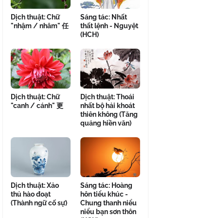
Dịch thuật: Chữ
Sáng tác: Nhất
"nhậm / nhâm" 任
thất lệnh - Nguyệt
(HCH)
Dịch thuật: Chữ
Dịch thuật: Thoái
"canh / cánh" 更
nhất bộ hải khoát
thiên không (Tăng
quảng hiền văn)
Dịch thuật: Xảo
Sáng tác: Hoàng
thủ hào đoạt
hôn tiểu khúc -
(Thành ngữ cố sự)
Chung thanh niểu
niểu bạn sơn thôn