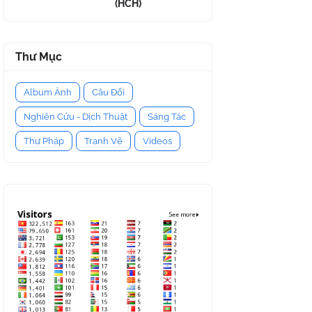
(HCH)
Thư Mục
Album Ảnh
Câu Đối
Nghiên Cứu - Dịch Thuật
Sáng Tác
Thư Pháp
Tranh Vẽ
Videos