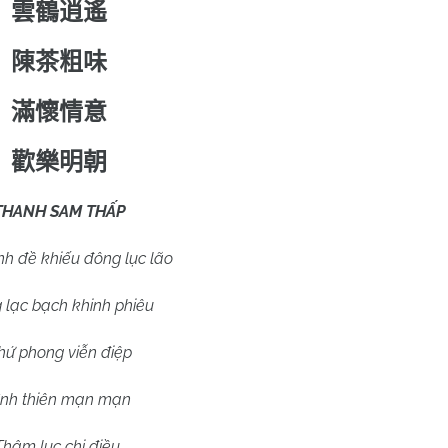
雲鶴逍遙
陳茶粗味
滿懷情意
歡樂明朝
THANH SAM THẤP
h đề khiếu đông lục lão
 lạc bạch khinh phiêu
hứ phong viễn điệp
ình thiên mạn mạn
Thâm lục chi điều