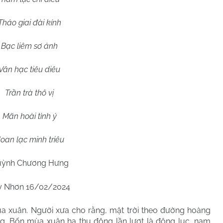
Thảo giai đài kính
Bạc liêm sơ ảnh
Vân hạc tiêu diêu
Trần trà thô vị
Mãn hoài tình ý
oan lạc minh triêu
ỳnh Chương Hưng
 Nhơn 16/02/2024
ùa xuân. Người xưa cho rằng, mặt trời theo đường hoàng
g. Bốn mùa xuân hạ thu đông lần lượt là đông lục, nam