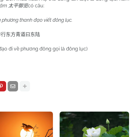
 lãm
có câu:
太平御览
phương thanh đạo viết đông lục.
春行东方青道曰东陆
đạo đi về phương đông gọi là đông lục)