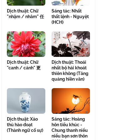
Dịch thuật: Chữ
Sáng tác: Nhất
"nhậm / nhâm" 任
thất lệnh - Nguyệt
(HCH)
Dịch thuật: Chữ
Dịch thuật: Thoái
"canh / cánh" 更
nhất bộ hải khoát
thiên không (Tăng
quảng hiền văn)
Dịch thuật: Xảo
Sáng tác: Hoàng
thủ hào đoạt
hôn tiểu khúc -
(Thành ngữ cố sự)
Chung thanh niểu
niểu bạn sơn thôn