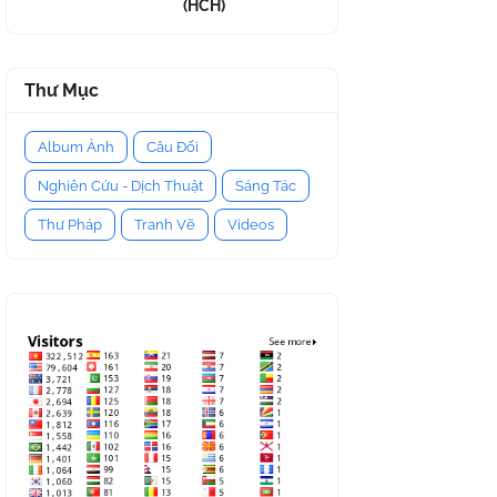
(HCH)
Thư Mục
Album Ảnh
Câu Đối
Nghiên Cứu - Dịch Thuật
Sáng Tác
Thư Pháp
Tranh Vẽ
Videos