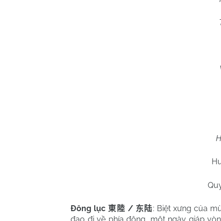
H
Hu
Quy
Đông lục
/
: Biệt xưng của m
東陸
东陆
đạo đi về phía đông, một ngày giáp vòn